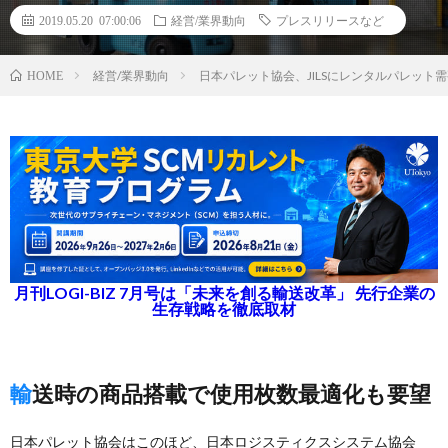
2019.05.20 07:00:06
経営/業界動向
プレスリリースなど
経営/業界動向
日本パレット協会、JILSにレンタルパレット
HOME
月刊LOGI-BIZ 7月号は「未来を創る輸送改革」 先行企業の
生存戦略を徹底取材
輸送時の商品搭載で使用枚数最適化も要望
日本パレット協会はこのほど、日本ロジスティクスシステム協会