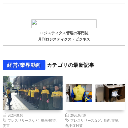
ロジスティクス管理の専門誌
月刊ロジスティクス・ビジネス
経営/業界動向
カテゴリの最新記事
2026.08.10
2026.08.10
プレスリリースなど
,
動向/展望
,
プレスリリースなど
,
動向/展望
,
災害
熱中症対策