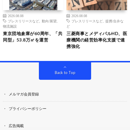
2026.08.08
2026.08.08
プレスリリースなど
,
動向/展望
,
プレスリリースなど
,
提携/合弁な
物流施設
ど
東京団地倉庫が60周年、「共
三菱商事とメディパルHD、医
同型」53.8万㎡を運営
療機関の経営効率化支援で連
携強化
Back to Top
メルマガ会員登録
プライバシーポリシー
広告掲載