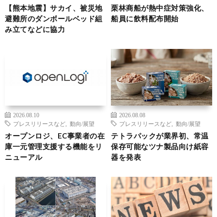
【熊本地震】サカイ、被災地
栗林商船が熱中症対策強化、
避難所のダンボールベッド組
船員に飲料配布開始
み立てなどに協力
2026.08.10
2026.08.08
プレスリリースなど
,
動向/展望
プレスリリースなど
,
動向/展望
オープンロジ、EC事業者の在
テトラパックが業界初、常温
庫一元管理支援する機能をリ
保存可能なツナ製品向け紙容
ニューアル
器を発表