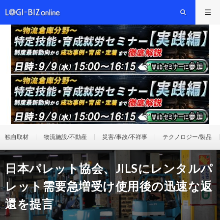
独自取材
物流施設/不動産
災害/事故/不祥事
テクノロジー/製品
日本パレット協会、JILSにレンタルパ
レット需要急増受け使用後の迅速な返
還を提言