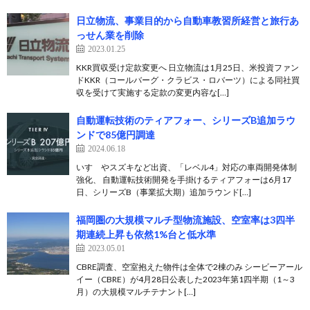
日立物流、事業目的から自動車教習所経営と旅行あ
っせん業を削除
2023.01.25
KKR買収受け定款変更へ 日立物流は1月25日、米投資ファン
ドKKR（コールバーグ・クラビス・ロバーツ）による同社買
収を受けて実施する定款の変更内容な[…]
自動運転技術のティアフォー、シリーズB追加ラウ
ンドで85億円調達
2024.06.18
いすゞやスズキなど出資、「レベル4」対応の車両開発体制
強化、 自動運転技術開発を手掛けるティアフォーは6月17
日、シリーズB（事業拡大期）追加ラウンド[…]
福岡圏の大規模マルチ型物流施設、空室率は3四半
期連続上昇も依然1%台と低水準
2023.05.01
CBRE調査、空室抱えた物件は全体で2棟のみ シービーアール
イー（CBRE）が4月28日公表した2023年第1四半期（1～3
月）の大規模マルチテナント[…]