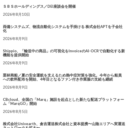
ＳＢＳホールディングス／DEI座談会を開催
2026年8月10日
両備システムズ、物流自動化システムを手掛ける 株式会社APTを子会社
化
2026年8月9日
Shippio、「輸送中の商品」の可視化をInvoiceのAI-OCRで自動化する新
機能を提供開始
2026年8月9日
栗林商船／夏の安全運航を支えるため熱中症対策を強化。今年から船員
への飲料配布を開始、4年目となるファン付き作業服の支給も継続
2026年8月9日
CBcloud、全国の「Marq」施設を起点とした新たな配送プラットフォー
ム「MarqGO」開始
2026年8月5日
株式会社Univearth、倉吉運送株式会社と資本提携〜山陰エリアへ実運送
ネットワークを拡大〜