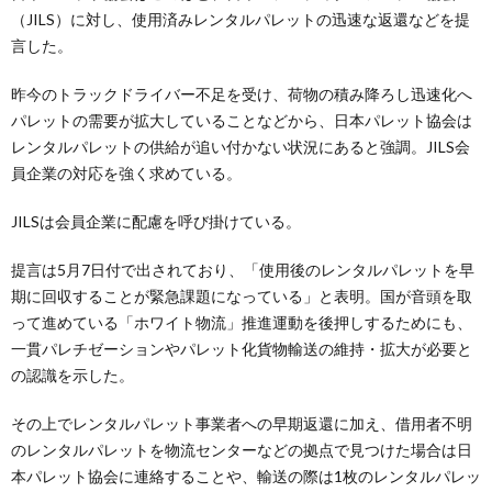
（JILS）に対し、使用済みレンタルパレットの迅速な返還などを提
言した。
昨今のトラックドライバー不足を受け、荷物の積み降ろし迅速化へ
パレットの需要が拡大していることなどから、日本パレット協会は
レンタルパレットの供給が追い付かない状況にあると強調。JILS会
員企業の対応を強く求めている。
JILSは会員企業に配慮を呼び掛けている。
提言は5月7日付で出されており、「使用後のレンタルパレットを早
期に回収することが緊急課題になっている」と表明。国が音頭を取
って進めている「ホワイト物流」推進運動を後押しするためにも、
一貫パレチゼーションやパレット化貨物輸送の維持・拡大が必要と
の認識を示した。
その上でレンタルパレット事業者への早期返還に加え、借用者不明
のレンタルパレットを物流センターなどの拠点で見つけた場合は日
本パレット協会に連絡することや、輸送の際は1枚のレンタルパレッ