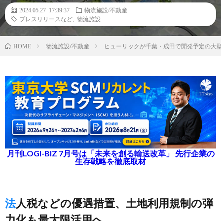
2024.05.27 17:39:37
物流施設/不動産
プレスリリースなど
,
物流施設
物流施設/不動産
ヒューリックが千葉・成田で開発予定の大
HOME
月刊LOGI-BIZ 7月号は「未来を創る輸送改革」 先行企業の
生存戦略を徹底取材
法人税などの優遇措置、土地利用規制の弾
力化も最大限活用へ