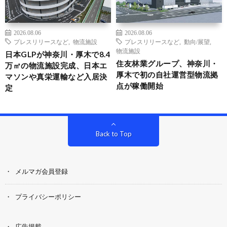
2026.08.06
2026.08.06
プレスリリースなど
,
物流施設
プレスリリースなど
,
動向/展望
,
物流施設
日本GLPが神奈川・厚木で8.4
住友林業グループ、神奈川・
万㎡の物流施設完成、日本エ
厚木で初の自社運営型物流拠
マソンや真栄運輸など入居決
点が稼働開始
定
Back to Top
メルマガ会員登録
プライバシーポリシー
広告掲載