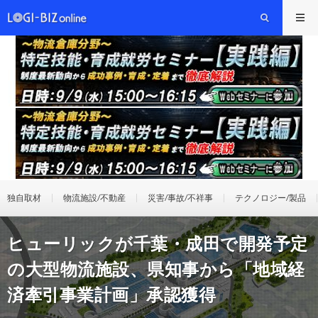
独自取材
物流施設/不動産
災害/事故/不祥事
テクノロジー/製品
ヒューリックが千葉・成田で開発予定
の大型物流施設、県知事から「地域経
済牽引事業計画」承認獲得