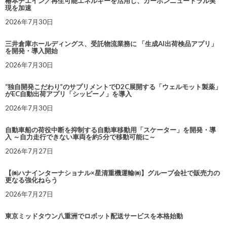
椿本チエイン／再生可能エネルギーを活用し、カーボンニュートラル実
現を加速
2026年7月30日
三井倉庫ホールディングス、受託物流業務に 「生成AI出荷検品アプリ」
を開発・導入開始
2026年7月30日
“独自開発こだわり”のサプリメントでD2C展開する「ウェルモット製薬」
がEC自動出荷アプリ「シッピーノ」を導入
2026年7月30日
自動車船の荷役中断を抑制する自動車移動用「スケーター」を開発・導
入 ～自力走行できない車両を約5分で移動可能に～
2026年7月27日
【㈱ハナインターナショナル×星清重機運輸㈱】グループ会社で販売力の
更なる強化ねらう
2026年7月27日
東京ミッドタウン八重洲でロボット配送サービスを本格始動