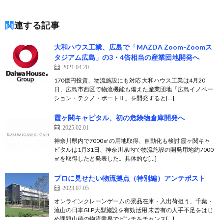
関連する記事
大和ハウス工業、広島で「MAZDA Zoom-Zoomス
タジアム広島」の3・4倍相当の産業団地開発へ
2021.04.20
170億円投資、物流施設にも対応 大和ハウス工業は4月20
日、広島市西区で物流機能も備えた産業団地「広島イノベー
ション・テクノ・ポートⅡ」を開発すると[…]
霞ヶ関キャピタル、初の危険物倉庫開発へ
2025.02.01
神奈川県内で7000㎡の用地取得、自動化も検討 霞ヶ関キャ
ピタルは1月31日、神奈川県内で物流施設の開発用地約7000
㎡を取得したと発表した。具体的な[…]
プロに見せたい物流拠点（特別編）アンテポスト
2023.07.05
オンラインクレーンゲームの景品在庫・入出荷担う、千葉・
流山の日本GLP大型施設を有効活用 未曾有の人手不足をはじ
め課題山積の物流業界でピンチをチャンス[…]