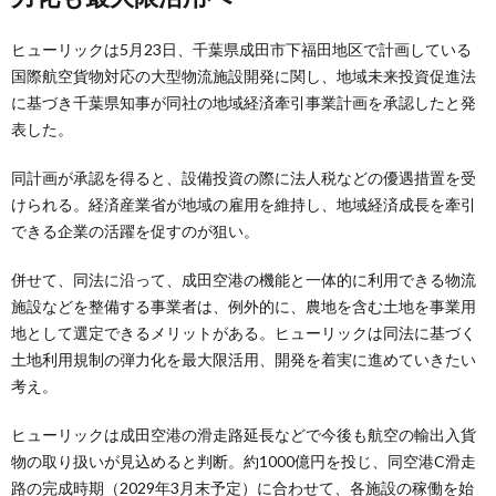
ヒューリックは5月23日、千葉県成田市下福田地区で計画している
国際航空貨物対応の大型物流施設開発に関し、地域未来投資促進法
に基づき千葉県知事が同社の地域経済牽引事業計画を承認したと発
表した。
同計画が承認を得ると、設備投資の際に法人税などの優遇措置を受
けられる。経済産業省が地域の雇用を維持し、地域経済成長を牽引
できる企業の活躍を促すのが狙い。
併せて、同法に沿って、成田空港の機能と一体的に利用できる物流
施設などを整備する事業者は、例外的に、農地を含む土地を事業用
地として選定できるメリットがある。ヒューリックは同法に基づく
土地利用規制の弾力化を最大限活用、開発を着実に進めていきたい
考え。
ヒューリックは成田空港の滑走路延長などで今後も航空の輸出入貨
物の取り扱いが見込めると判断。約1000億円を投じ、同空港C滑走
路の完成時期（2029年3月末予定）に合わせて、各施設の稼働を始