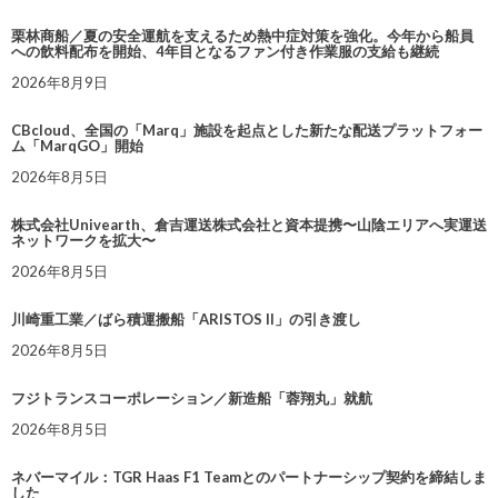
栗林商船／夏の安全運航を支えるため熱中症対策を強化。今年から船員
への飲料配布を開始、4年目となるファン付き作業服の支給も継続
2026年8月9日
CBcloud、全国の「Marq」施設を起点とした新たな配送プラットフォー
ム「MarqGO」開始
2026年8月5日
株式会社Univearth、倉吉運送株式会社と資本提携〜山陰エリアへ実運送
ネットワークを拡大〜
2026年8月5日
川崎重工業／ばら積運搬船「ARISTOS II」の引き渡し
2026年8月5日
フジトランスコーポレーション／新造船「蓉翔丸」就航
2026年8月5日
ネバーマイル：TGR Haas F1 Teamとのパートナーシップ契約を締結しま
した