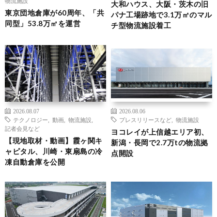
物流施設
大和ハウス、大阪・茨木の旧
東京団地倉庫が60周年、「共
パナ工場跡地で3.1万㎡のマル
同型」53.8万㎡を運営
チ型物流施設着工
2026.08.07
2026.08.06
テクノロジー
,
動画
,
物流施設
,
プレスリリースなど
,
物流施設
記者会見など
ヨコレイが上信越エリア初、
【現地取材・動画】霞ヶ関キ
新潟・長岡で2.7万tの物流拠
ャピタル、川崎・東扇島の冷
点開設
凍自動倉庫を公開