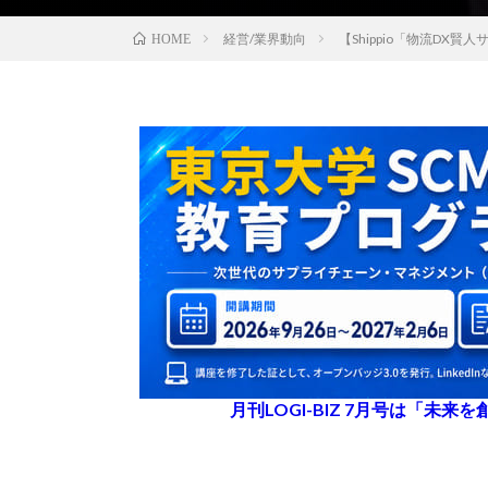
経営/業界動向
【Shippio「物流D
HOME
月刊LOGI-BIZ 7月号は「未