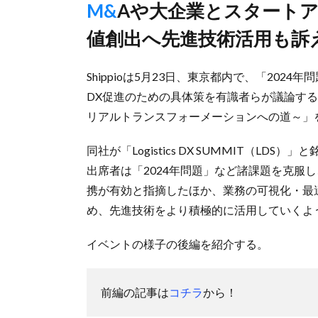
M&Aや大企業とスタートアップの連携が有効と指摘、付加価
値創出へ先進技術活用も訴
Shippioは5月23日、東京都内で、「20
DX促進のための具体策を有識者らが議論する独自イベ
リアルトランスフォーメーションへの道～」
同社が「Logistics DX SUMMIT（L
出席者は「2024年問題」など諸課題を克服
携が有効と指摘したほか、業務の可視化・最
め、先進技術をより積極的に活用していくよ
イベントの様子の後編を紹介する。
前編の記事は
コチラ
から！