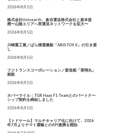
2026年8月5日
株式会社Univearth、倉吉運送株式会社と資本提
携〜山陰エリアへ実運送ネットワークを拡大〜
2026年8月5日
川崎重工業／ばら積運搬船「ARISTOS II」の引き渡
し
2026年8月5日
フジトランスコーポレーション／新造船「蓉翔丸」
就航
2026年8月5日
ネバーマイル：TGR Haas F1 Teamとのパートナー
シップ契約を締結しました
2026年8月5日
【トドケール】マルチキャリア化に向けて、2026
年7月よりヤマト運輸とのAPI連携を開始
2026年7月30日