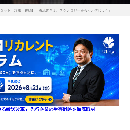
X賢人サミット」詳報・後編】「物流業界よ、テクノロジーをもっと信じよう」
来を創る輸送改革」 先行企業の生存戦略を徹底取材