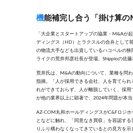
機能補完し合う「掛け算の
「大企業とスタートアップの協業・M&Aが
ディングス（HD）とラクスルの合弁として
の物流大手なども出資しているハコベルの狭間
ライクの荒井邦彦社長が登場。Shippioの佐
荒井氏は、M&Aの動向について、業種を問
指摘。「人が採用できる会社、人を育てられ
れができておらず、人が離脱していく、採用
が他の業界以上に顕著で、2024年問題が本
AZ-COM丸和ホールディングスがC&Fロジ
となどに触れ、「同意なき買収」を容認する
りふり構わなくなってきているとの見方を示