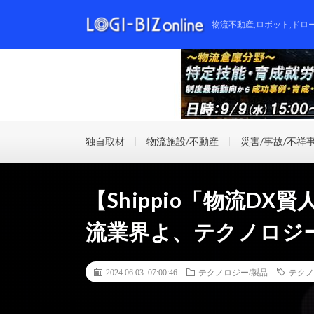
物流不動産,ロボット,ドロ
独自取材
物流施設/不動産
災害/事故/不祥
【Shippio「物流D
流業界よ、テクノロジ
2024.06.03 07:00:46
テクノロジー/製品
テクノ