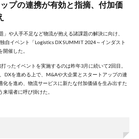
え
24年問題」や人手不足など物流が抱える諸課題の解決に向け、
ント「Logistics DX SUMMIT 2024～インダスト
を開催した。
DS）」と銘打ったイベントを実施するのは昨年3月に続いて2回目。
し、DXを進める上で、M&Aや大企業とスタートアップの連
適化を進め、物流サービスに新たな付加価値を生み出すた
う来場者に呼び掛けた。