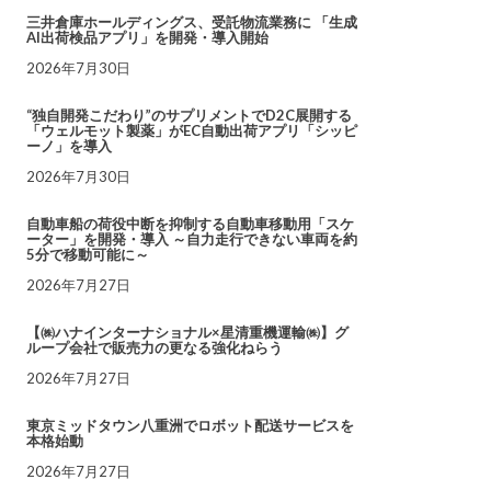
三井倉庫ホールディングス、受託物流業務に 「生成
AI出荷検品アプリ」を開発・導入開始
2026年7月30日
“独自開発こだわり”のサプリメントでD2C展開する
「ウェルモット製薬」がEC自動出荷アプリ「シッピ
ーノ」を導入
2026年7月30日
自動車船の荷役中断を抑制する自動車移動用「スケ
ーター」を開発・導入 ～自力走行できない車両を約
5分で移動可能に～
2026年7月27日
【㈱ハナインターナショナル×星清重機運輸㈱】グ
ループ会社で販売力の更なる強化ねらう
2026年7月27日
東京ミッドタウン八重洲でロボット配送サービスを
本格始動
2026年7月27日