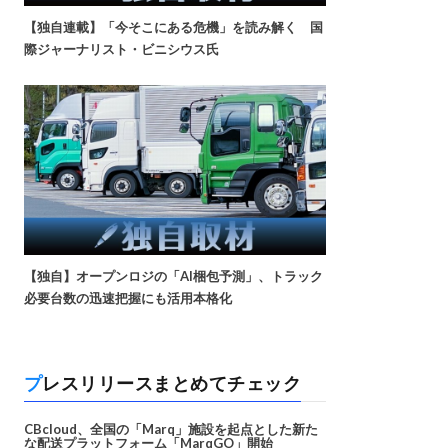
【独自連載】「今そこにある危機」を読み解く 国
際ジャーナリスト・ビニシウス氏
【独自】オープンロジの「AI梱包予測」、トラック
必要台数の迅速把握にも活用本格化
プレスリリースまとめてチェック
CBcloud、全国の「Marq」施設を起点とした新た
な配送プラットフォーム「MarqGO」開始