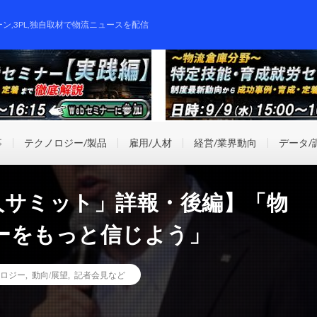
ーン,3PL,独自取材で物流ニュースを配信
事
テクノロジー/製品
雇用/人材
経営/業界動向
データ/
X賢人サミット」詳報・後編】「物
ーをもっと信じよう」
ロジー
,
動向/展望
,
記者会見など