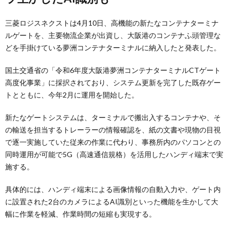
三菱ロジスネクストは4月10日、高機能の新たなコンテナターミナ
ルゲートを、主要物流企業が出資し、大阪港のコンテナふ頭管理な
どを手掛けている夢洲コンテナターミナルに納入したと発表した。
国土交通省の「令和6年度大阪港夢洲コンテナターミナルCTゲート
高度化事業」に採択されており、システム更新を完了した既存ゲー
トとともに、今年2月に運用を開始した。
新たなゲートシステムは、ターミナルで搬出入するコンテナや、そ
の輸送を担当するトレーラーの情報確認を、紙の文書や現物の目視
で逐一実施していた従来の作業に代わり、事務所内のパソコンとの
同時運用が可能で5G（高速通信規格）を活用したハンディ端末で実
施する。
具体的には、ハンディ端末による画像情報の自動入力や、ゲート内
に設置された2台のカメラによるAI識別といった機能を生かして大
幅に作業を軽減、作業時間の短縮も実現する。