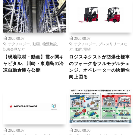
2026.08.07
2026.08.07
テクノロジー
,
動画
,
物流施設
,
テクノロジー
,
プレスリリースな
記者会見など
ど
,
動向/展望
【現地取材・動画】霞ヶ関キ
ロジスネクストが防爆仕様車
ャピタル、川崎・東扇島の冷
のフォークをフルモデルチェ
凍自動倉庫を公開
ンジ、オペレーターの快適性
向上図る
2026.08.07
2026.08.06