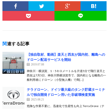
関連する記事
【独自取材、動画】楽天と西友が国内初、離島への
ドローン配送サービスを開始
2019.07.08
神奈川・横須賀、1・5キロメートルを片道5分で飛行 楽天と
西友は7月5日、神奈川県横須賀市で、国内初となる離島の一
般利用者にドローン（小型無人機）で商[…]
テラドローン、ドイツ最大級のタンク貯蔵ターミナ
ルで独自開発ドローン用いた非破壊検査実施
2025.08.21
危険な作業不要に、迅速化で生産性も向上 Terra Drone（テ