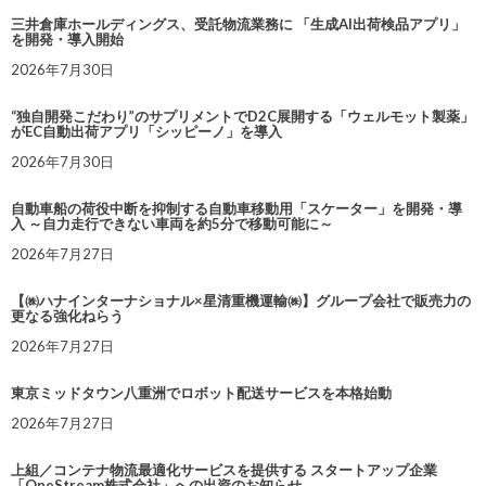
三井倉庫ホールディングス、受託物流業務に 「生成AI出荷検品アプリ」
を開発・導入開始
2026年7月30日
“独自開発こだわり”のサプリメントでD2C展開する「ウェルモット製薬」
がEC自動出荷アプリ「シッピーノ」を導入
2026年7月30日
自動車船の荷役中断を抑制する自動車移動用「スケーター」を開発・導
入 ～自力走行できない車両を約5分で移動可能に～
2026年7月27日
【㈱ハナインターナショナル×星清重機運輸㈱】グループ会社で販売力の
更なる強化ねらう
2026年7月27日
東京ミッドタウン八重洲でロボット配送サービスを本格始動
2026年7月27日
上組／コンテナ物流最適化サービスを提供する スタートアップ企業
「OneStream株式会社」への出資のお知らせ