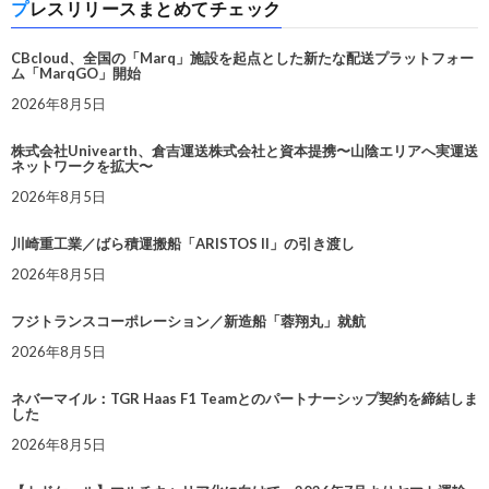
プレスリリースまとめてチェック
CBcloud、全国の「Marq」施設を起点とした新たな配送プラットフォー
ム「MarqGO」開始
2026年8月5日
株式会社Univearth、倉吉運送株式会社と資本提携〜山陰エリアへ実運送
ネットワークを拡大〜
2026年8月5日
川崎重工業／ばら積運搬船「ARISTOS II」の引き渡し
2026年8月5日
フジトランスコーポレーション／新造船「蓉翔丸」就航
2026年8月5日
ネバーマイル：TGR Haas F1 Teamとのパートナーシップ契約を締結しま
した
2026年8月5日