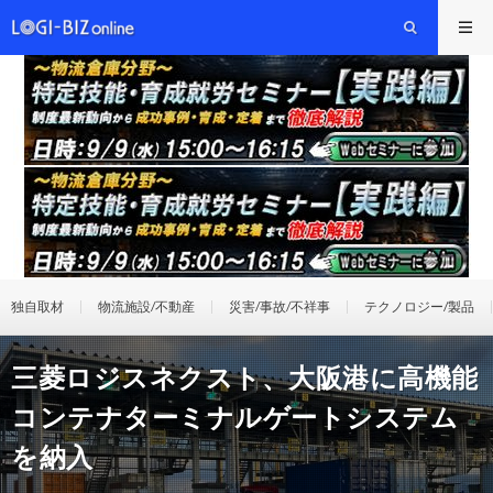
独自取材
物流施設/不動産
災害/事故/不祥事
テクノロジー/製品
三菱ロジスネクスト、大阪港に高機能
コンテナターミナルゲートシステム
を納入