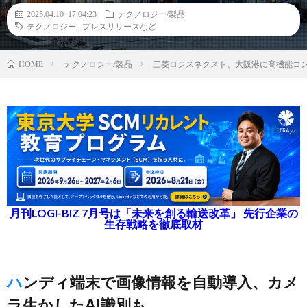
2025.04.10 17:04:23
テクノロジー/製品
テクノロジー
,
プレスリリースなど
テクノロジー/製品
三菱ロジスネクスト、大阪港に高機能コ
HOME
月刊LOGI-BIZ 7月号は「未来を創る輸送改革」 先行企業の
生存戦略を徹底取材
ハンディ端末で画像情報を自動導入、カメ
ラ生かしたAI識別も