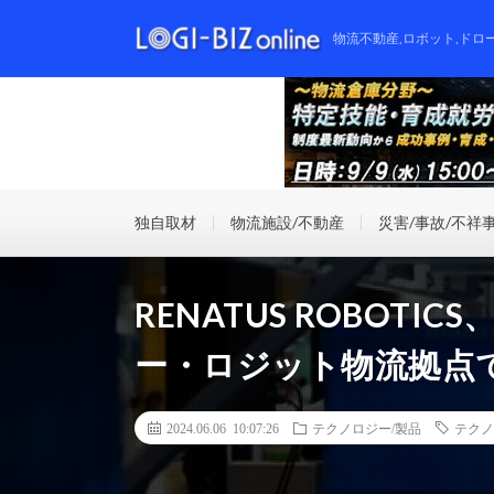
物流不動産,ロボット,ドロ
独自取材
物流施設/不動産
災害/事故/不祥
RENATUS ROBOT
ー・ロジット物流拠点
2024.06.06 10:07:26
テクノロジー/製品
テクノ