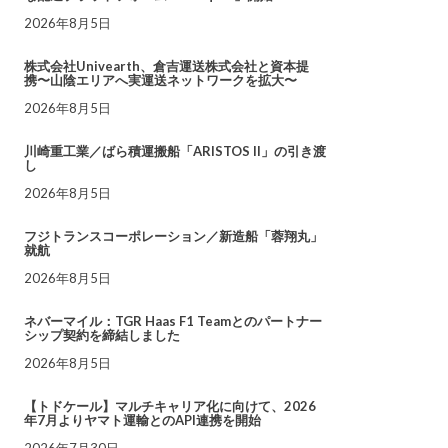
2026年8月5日
株式会社Univearth、倉吉運送株式会社と資本提
携〜山陰エリアへ実運送ネットワークを拡大〜
2026年8月5日
川崎重工業／ばら積運搬船「ARISTOS II」の引き渡
し
2026年8月5日
フジトランスコーポレーション／新造船「蓉翔丸」
就航
2026年8月5日
ネバーマイル：TGR Haas F1 Teamとのパートナー
シップ契約を締結しました
2026年8月5日
【トドケール】マルチキャリア化に向けて、2026
年7月よりヤマト運輸とのAPI連携を開始
2026年7月30日