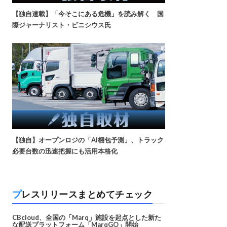
【独自連載】「今そこにある危機」を読み解く 国
際ジャーナリスト・ビニシウス氏
【独自】オープンロジの「AI梱包予測」、トラック
必要台数の迅速把握にも活用本格化
プレスリリースまとめてチェック
CBcloud、全国の「Marq」施設を起点とした新た
な配送プラットフォーム「MarqGO」開始