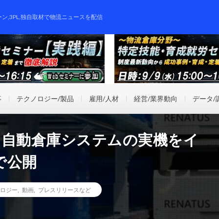
ーン,3PL,独自取材で物流ニュースを配信
事
テクノロジー/製品
雇用/人材
経営/業界動向
データ/
ICS、自動倉庫システムの実機をイ
で公開
ロジー
,
動画
,
プレスリリースなど