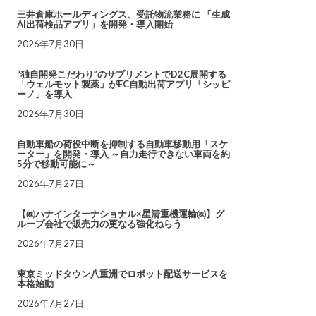
三井倉庫ホールディングス、受託物流業務に 「生成
AI出荷検品アプリ」を開発・導入開始
2026年7月30日
“独自開発こだわり”のサプリメントでD2C展開する
「ウェルモット製薬」がEC自動出荷アプリ「シッピ
ーノ」を導入
2026年7月30日
自動車船の荷役中断を抑制する自動車移動用「スケ
ーター」を開発・導入 ～自力走行できない車両を約
5分で移動可能に～
2026年7月27日
【㈱ハナインターナショナル×星清重機運輸㈱】グ
ループ会社で販売力の更なる強化ねらう
2026年7月27日
東京ミッドタウン八重洲でロボット配送サービスを
本格始動
2026年7月27日