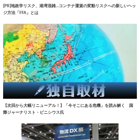
[PR]地政学リスク、港湾混雑…コンテナ運賃の変動リスクへの新しいヘッ
ジ方法「FFA」とは
【次回から大幅リニューアル！】「今そこにある危機」を読み解く 国
際ジャーナリスト・ビニシウス氏