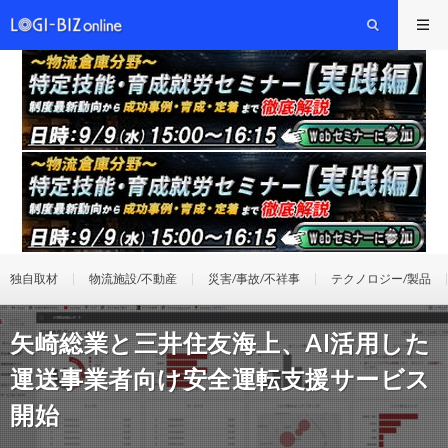
独自取材
物流施設/不動産
災害/事故/不祥事
テクノロジー/製品
矢崎総業と三井住友海上、AI活用した
運送事業者向け安全運転支援サービス
開始