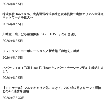
2026年8月5日
株式会社Univearth、倉吉運送株式会社と資本提携〜山陰エリアへ実運送
ネットワークを拡大〜
2026年8月5日
川崎重工業／ばら積運搬船「ARISTOS II」の引き渡し
2026年8月5日
フジトランスコーポレーション／新造船「蓉翔丸」就航
2026年8月5日
ネバーマイル：TGR Haas F1 Teamとのパートナーシップ契約を締結しま
した
2026年8月5日
【トドケール】マルチキャリア化に向けて、2026年7月よりヤマト運輸
とのAPI連携を開始
2026年7月30日