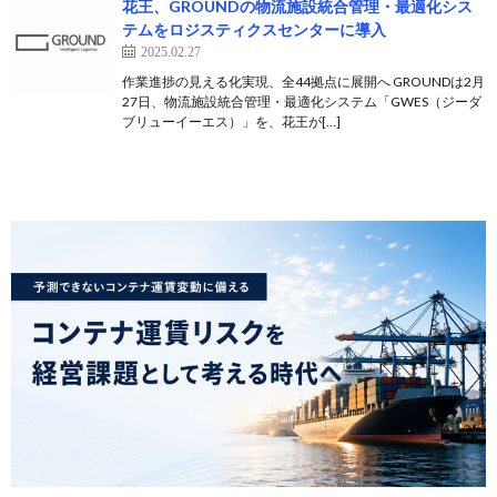
花王、GROUNDの物流施設統合管理・最適化シス
テムをロジスティクスセンターに導入
2025.02.27
作業進捗の見える化実現、全44拠点に展開へ GROUNDは2月
27日、物流施設統合管理・最適化システム「GWES（ジーダ
ブリューイーエス）」を、花王が[…]