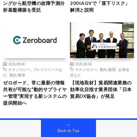
ングから航空機の故障予測分
200tAGVで「落下リスク」
析基盤構築を受託
解消と説明
2026.08.06
2026.08.06
テクノロジー
,
プレスリリースな
テクノロジー
,
動向/展望
,
記者会
ど
,
動向/展望
見など
ゼロボード、常に最新の情報
【現地取材】貿易関連業務の
共有が可能な“動的サプライヤ
効率化目指す業界団体「日本
ー管理”実現する新システムの
貿易DX協会」が発足
提供開始へ
Back to Top