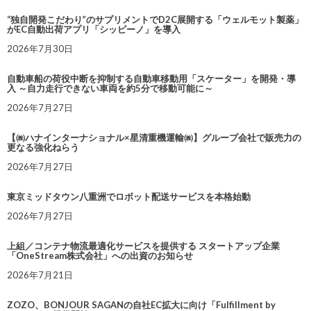
“独自開発こだわり”のサプリメントでD2C展開する「ウェルモット製薬」
がEC自動出荷アプリ「シッピーノ」を導入
2026年7月30日
自動車船の荷役中断を抑制する自動車移動用「スケーター」を開発・導
入 ～自力走行できない車両を約5分で移動可能に～
2026年7月27日
【㈱ハナインターナショナル×星清重機運輸㈱】グループ会社で販売力の
更なる強化ねらう
2026年7月27日
東京ミッドタウン八重洲でロボット配送サービスを本格始動
2026年7月27日
上組／コンテナ物流最適化サービスを提供する スタートアップ企業
「OneStream株式会社」への出資のお知らせ
2026年7月21日
ZOZO、BONJOUR SAGANの自社EC拡大に向け「Fulfillment by