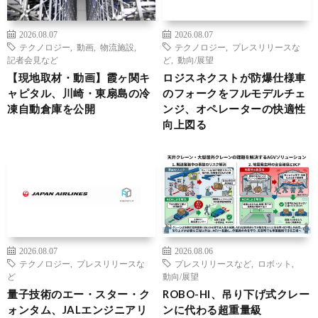
2026.08.07
2026.08.07
テクノロジー
,
動画
,
物流施設
,
テクノロジー
,
プレスリリースな
記者会見など
ど
,
動向/展望
【現地取材・動画】霞ヶ関キ
ロジスネクストが防爆仕様車
ャピタル、川崎・東扇島の冷
のフォークをフルモデルチェ
凍自動倉庫を公開
ンジ、オペレーターの快適性
向上図る
2026.08.07
2026.08.06
テクノロジー
,
プレスリリースな
プレスリリースなど
,
ロボット
,
ど
動向/展望
量子技術のエー・スター・ク
ROBO-HI、吊り下げ式クレー
ォンタム、JALエンジニアリ
ンに代わる超重量級