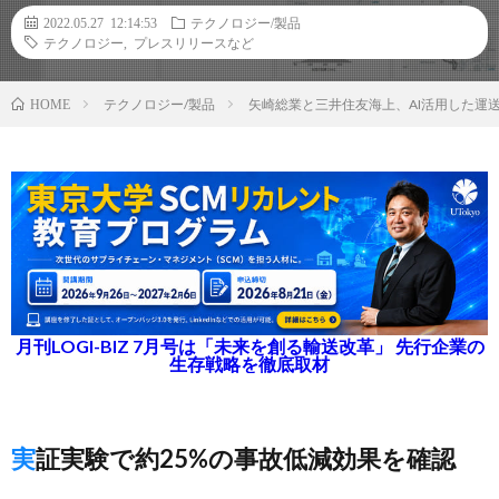
2022.05.27 12:14:53
テクノロジー/製品
テクノロジー
,
プレスリリースなど
テクノロジー/製品
矢崎総業と三井住友海上、AI活用した運
HOME
月刊LOGI-BIZ 7月号は「未来を創る輸送改革」 先行企業の
生存戦略を徹底取材
実証実験で約25%の事故低減効果を確認