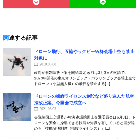
関連する記事
ドローン飛行、五輪やラグビーW杯会場上空も禁止
対象に
2019.03.08
政府が規制法改正案を閣議決定 政府は3月5日の閣議で、
2020年開催の東京オリンピック・パラリンピック会場上空で
ドローン（小型無人機）の飛行を禁止する[…]
ドローンの操縦ライセンス創設など盛り込んだ航空
法改正案、今国会で成立へ
2021.06.03
参議院国土交通委が可決 参議院国土交通委員会は6月3日、ド
ローンを安全に操縦できる技能や知識を有していると国が認
める「技能証明制度（操縦ライセンス）」[…]