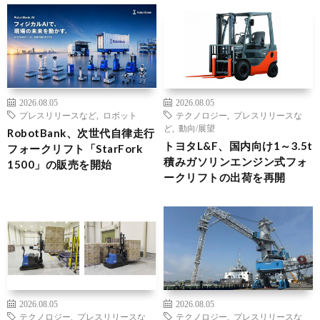
2026.08.05
2026.08.05
プレスリリースなど
,
ロボット
テクノロジー
,
プレスリリースな
ど
,
動向/展望
RobotBank、次世代自律走行
トヨタL&F、国内向け1～3.5t
フォークリフト「StarFork
積みガソリンエンジン式フォ
1500」の販売を開始
ークリフトの出荷を再開
2026.08.05
2026.08.05
テクノロジー
,
プレスリリースな
テクノロジー
,
プレスリリースな