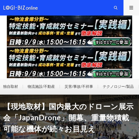
独自取材
物流施設/不動産
災害/事故/不祥事
テクノロジー/製品
【現地取材】国内最大のドローン展示
会「JapanDrone」開幕、重量物積載
可能な機体が続々お目見え