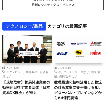
月刊ロジスティクス・ビジネス
テクノロジー/製品
カテゴリの最新記事
2026.08.06
2026.08.06
テクノロジー
,
動向/展望
,
記者会
AI
,
プレスリリースなど
,
動向/展
見など
望
,
提携/合弁など
【現地取材】貿易関連業務の
数理最適化技術活用した物流
効率化目指す業界団体「日本
の計画立案支援手掛けるJIJ、
貿易DX協会」が発足
グローバル・ブレインなどか
ら8.4億円調達