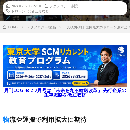
2024.06.05 17:22:50
テクノロジー/製品
ドローン
,
記者会見など
テクノロジー/製品
【現地取材】国内最大のドローン展示会「J
HOME
月刊LOGI-BIZ 7月号は「未来を創る輸送改革」 先行企業の
生存戦略を徹底取材
物流や運搬で利用拡大に期待