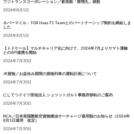
フジトランスコーポレーション／新造船「蓉翔丸」就航
2026年8月5日
ネバーマイル：TGR Haas F1 Teamとのパートナーシップ契約を締結しま
した
2026年8月5日
【トドケール】マルチキャリア化に向けて、2026年7月よりヤマト運輸
とのAPI連携を開始
2026年7月30日
JR貨物／お盆休み期間の貨物列車の運転計画について
2026年7月30日
にしてつドイツ現地法人 シュツットガルト事務所移転のご案内
2026年7月30日
NCA／日本発国際航空貨物燃油サーチャージ適用額のお知らせ（2026年
8月1日適用 改定）
2026年7月30日