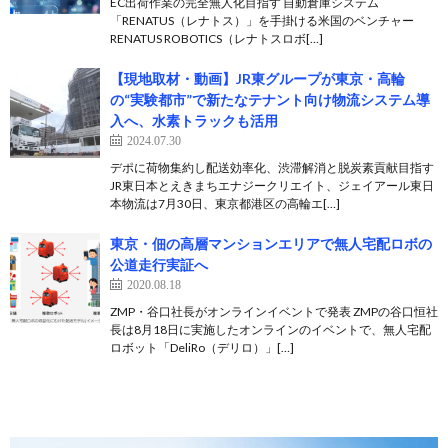
EC出荷作業の完全無人化目指す 自動倉庫システム
「RENATUS（レナトス）」を手掛ける米国のベンチャー
RENATUS ROBOTICS（レナトスロボ[…]
【現地取材・動画】JR東グループが東京・高輪
の“実験都市”で新たなテナント向け物流システム導
入へ、水素トラックも活用
2024.07.30
デポに荷物集約し配送効率化、渋滞解消と脱炭素貢献目指す
JR東日本とえきまちエナジークリエイト、ジェイアール東日
本物流は7月30日、東京都港区の高輪エ[…]
東京・佃の高層マンションエリアで無人宅配ロボの
公道走行実証へ
2020.08.18
ZMP・谷口社長がオンラインイベントで発表 ZMPの谷口恒社
長は8月18日に実施したオンラインのイベントで、無人宅配
ロボット「DeliRo（デリロ）」[…]