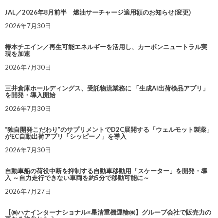
JAL／2026年8月前半 燃油サーチャージ適用額のお知らせ(変更)
2026年7月30日
椿本チエイン／再生可能エネルギーを活用し、カーボンニュートラル実
現を加速
2026年7月30日
三井倉庫ホールディングス、受託物流業務に 「生成AI出荷検品アプリ」
を開発・導入開始
2026年7月30日
“独自開発こだわり”のサプリメントでD2C展開する「ウェルモット製薬」
がEC自動出荷アプリ「シッピーノ」を導入
2026年7月30日
自動車船の荷役中断を抑制する自動車移動用「スケーター」を開発・導
入 ～自力走行できない車両を約5分で移動可能に～
2026年7月27日
【㈱ハナインターナショナル×星清重機運輸㈱】グループ会社で販売力の