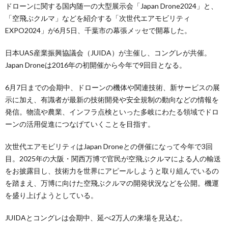
ドローンに関する国内随一の大型展示会「Japan Drone2024」と、
「空飛ぶクルマ」などを紹介する「次世代エアモビリティ
EXPO2024」が6月5日、千葉市の幕張メッセで開幕した。
日本UAS産業振興協議会（JUIDA）が主催し、コングレが共催。
Japan Droneは2016年の初開催から今年で9回目となる。
6月7日までの会期中、ドローンの機体や関連技術、新サービスの展
示に加え、有識者が最新の技術開発や安全規制の動向などの情報を
発信。物流や農業、インフラ点検といった多岐にわたる領域でドロ
ーンの活用促進につなげていくことを目指す。
次世代エアモビリティはJapan Droneとの併催になって今年で3回
目。2025年の大阪・関西万博で官民が空飛ぶクルマによる人の輸送
をお披露目し、技術力を世界にアピールしようと取り組んでいるの
を踏まえ、万博に向けた空飛ぶクルマの開発状況などを公開。機運
を盛り上げようとしている。
JUIDAとコングレは会期中、延べ2万人の来場を見込む。