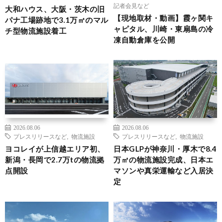
記者会見など
大和ハウス、大阪・茨木の旧
【現地取材・動画】霞ヶ関キ
パナ工場跡地で3.1万㎡のマル
ャピタル、川崎・東扇島の冷
チ型物流施設着工
凍自動倉庫を公開
2026.08.06
2026.08.06
プレスリリースなど
,
物流施設
プレスリリースなど
,
物流施設
ヨコレイが上信越エリア初、
日本GLPが神奈川・厚木で8.4
新潟・長岡で2.7万tの物流拠
万㎡の物流施設完成、日本エ
点開設
マソンや真栄運輸など入居決
定