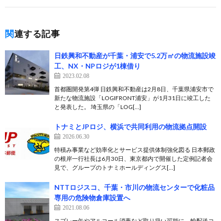
関連する記事
日鉄興和不動産が千葉・浦安で5.2万㎡の物流施設竣
工、NX・NPロジが1棟借り
2023.02.08
首都圏開発第4弾 日鉄興和不動産は2月8日、千葉県浦安市で
新たな物流施設「LOGIFRONT浦安」が1月31日に竣工した
と発表した。 埼玉県の「LOG[…]
トナミとJPロジ、横浜で共同利用の物流拠点開設
2026.06.30
特積み事業など効率化とサービス提供体制強化図る 日本郵政
の根岸一行社長は6月30日、東京都内で開催した定例記者会
見で、グループのトナミホールディングス[…]
NTTロジスコ、千葉・市川の物流センターで化粧品
専用の危険物倉庫設置へ
2021.08.06
スプレー缶やアルコール消毒など取り扱い可能に、輸配送コ