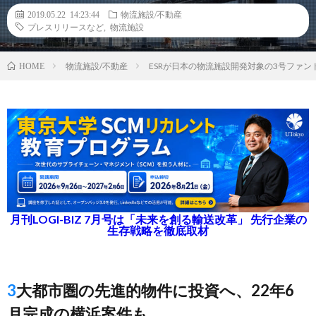
2019.05.22 14:23:44
物流施設/不動産
プレスリリースなど
,
物流施設
物流施設/不動産
ESRが日本の物流施設開発対象の3号ファン
HOME
月刊LOGI-BIZ 7月号は「未来を創る輸送改革」 先行企業の
生存戦略を徹底取材
3大都市圏の先進的物件に投資へ、22年6
月完成の横浜案件も