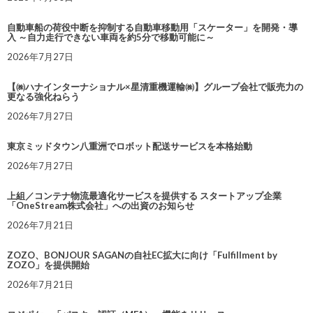
自動車船の荷役中断を抑制する自動車移動用「スケーター」を開発・導
入 ～自力走行できない車両を約5分で移動可能に～
2026年7月27日
【㈱ハナインターナショナル×星清重機運輸㈱】グループ会社で販売力の
更なる強化ねらう
2026年7月27日
東京ミッドタウン八重洲でロボット配送サービスを本格始動
2026年7月27日
上組／コンテナ物流最適化サービスを提供する スタートアップ企業
「OneStream株式会社」への出資のお知らせ
2026年7月21日
ZOZO、BONJOUR SAGANの自社EC拡大に向け「Fulfillment by
ZOZO」を提供開始
2026年7月21日