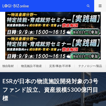
独自取材
物流施設/不動産
災害/事故/不祥事
テクノロジー/製品
ESRが日本の物流施設開発対象の3号
ファンド設立、資産規模5300億円目
標