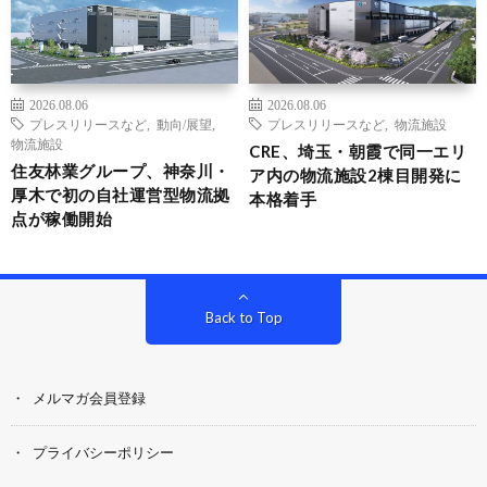
2026.08.06
2026.08.06
プレスリリースなど
,
動向/展望
,
プレスリリースなど
,
物流施設
物流施設
CRE、埼玉・朝霞で同一エリ
住友林業グループ、神奈川・
ア内の物流施設2棟目開発に
厚木で初の自社運営型物流拠
本格着手
点が稼働開始
Back to Top
メルマガ会員登録
プライバシーポリシー