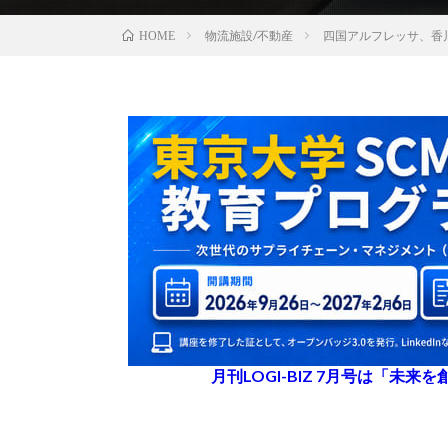
物流施設/不動産
四国アルフレッサ、香
HOME
月刊LOGI-BIZ 7月号は「未