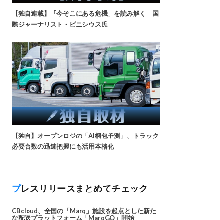
【独自連載】「今そこにある危機」を読み解く 国
際ジャーナリスト・ビニシウス氏
【独自】オープンロジの「AI梱包予測」、トラック
必要台数の迅速把握にも活用本格化
プレスリリースまとめてチェック
CBcloud、全国の「Marq」施設を起点とした新た
な配送プラットフォーム「MarqGO」開始