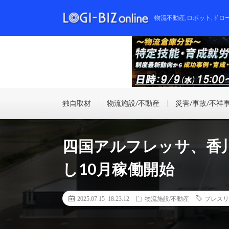
物流不動産,ロボット,ドロ
独自取材
物流施設/不動産
災害/事故/不祥
四国アルフレッサ、香
し10月稼働開始
2025.07.15 18:23:12
物流施設/不動産
プレスリ