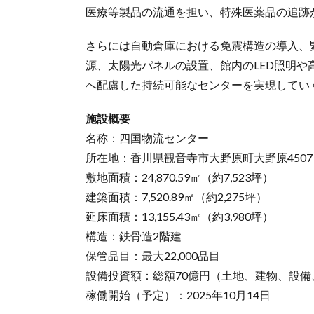
医療等製品の流通を担い、特殊医薬品の追跡
さらには自動倉庫における免震構造の導入、
源、太陽光パネルの設置、館内のLED照明
へ配慮した持続可能なセンターを実現してい
施設概要
名称：四国物流センター
所在地：香川県観音寺市大野原町大野原4507
敷地面積：24,870.59㎡（約7,523坪）
建築面積：7,520.89㎡（約2,275坪）
延床面積：13,155.43㎡（約3,980坪）
構造：鉄骨造2階建
保管品目：最大22,000品目
設備投資額：総額70億円（土地、建物、設備
稼働開始（予定）：2025年10月14日