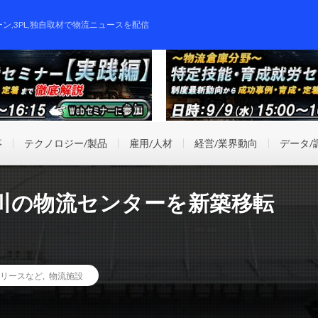
ーン,3PL,独自取材で物流ニュースを配信
事
テクノロジー/製品
雇用/人材
経営/業界動向
データ/
川の物流センターを新築移転
リースなど
,
物流施設