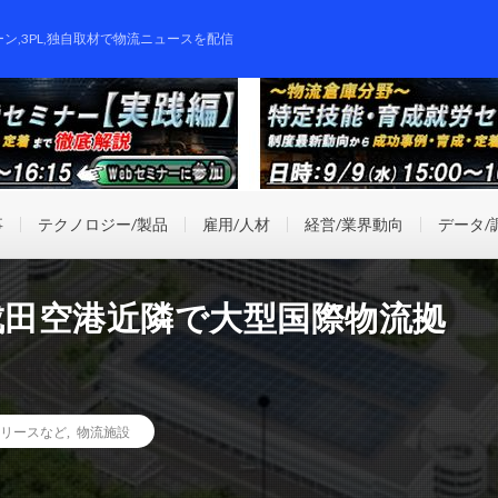
ーン,3PL,独自取材で物流ニュースを配信
事
テクノロジー/製品
雇用/人材
経営/業界動向
データ/
成田空港近隣で大型国際物流拠
リースなど
,
物流施設