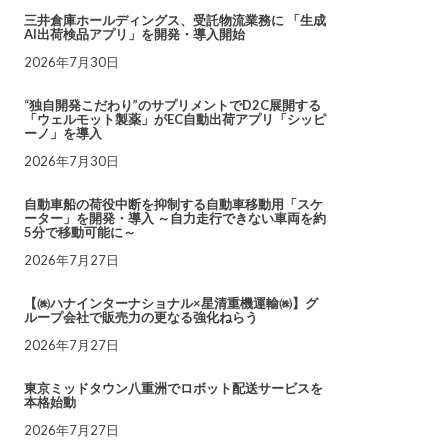
三井倉庫ホールディングス、受託物流業務に 「生成
AI出荷検品アプリ」を開発・導入開始
2026年7月30日
“独自開発こだわり”のサプリメントでD2C展開する
「ウェルモット製薬」がEC自動出荷アプリ「シッピ
ーノ」を導入
2026年7月30日
自動車船の荷役中断を抑制する自動車移動用「スケ
ーター」を開発・導入 ～自力走行できない車両を約
5分で移動可能に～
2026年7月27日
【㈱ハナインターナショナル×星清重機運輸㈱】グ
ループ会社で販売力の更なる強化ねらう
2026年7月27日
東京ミッドタウン八重洲でロボット配送サービスを
本格始動
2026年7月27日