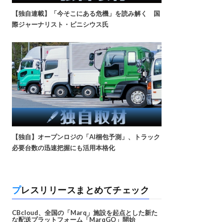
【独自連載】「今そこにある危機」を読み解く 国
際ジャーナリスト・ビニシウス氏
【独自】オープンロジの「AI梱包予測」、トラック
必要台数の迅速把握にも活用本格化
プレスリリースまとめてチェック
CBcloud、全国の「Marq」施設を起点とした新た
な配送プラットフォーム「MarqGO」開始