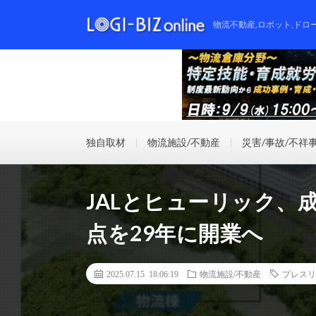
物流不動産,ロボット,ドロ
独自取材
物流施設/不動産
災害/事故/不祥
JALとヒューリック、
点を29年に開業へ
2025.07.15 18:06:19
物流施設/不動産
プレスリ