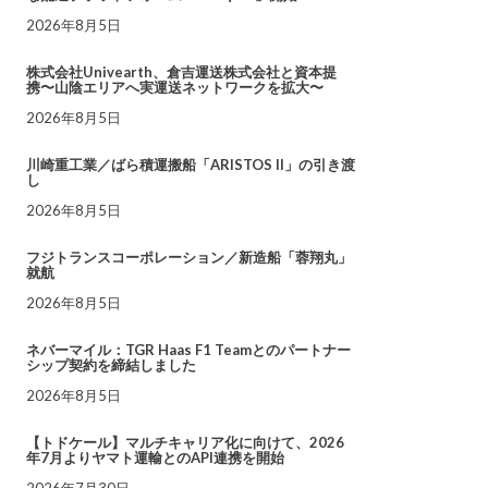
2026年8月5日
株式会社Univearth、倉吉運送株式会社と資本提
携〜山陰エリアへ実運送ネットワークを拡大〜
2026年8月5日
川崎重工業／ばら積運搬船「ARISTOS II」の引き渡
し
2026年8月5日
フジトランスコーポレーション／新造船「蓉翔丸」
就航
2026年8月5日
ネバーマイル：TGR Haas F1 Teamとのパートナー
シップ契約を締結しました
2026年8月5日
【トドケール】マルチキャリア化に向けて、2026
年7月よりヤマト運輸とのAPI連携を開始
2026年7月30日