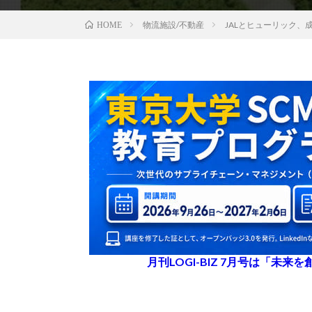
物流施設/不動産
JALとヒューリック、
HOME
月刊LOGI-BIZ 7月号は「未