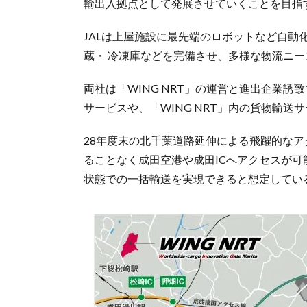
輸出入拠点として発展させていくことを目指
JALは上屋施設に最先端のロボットなど自動
蔵・ 冷凍庫などを完備させ、多様な物流ニ
両社は「WING NRT」の運営と進出企業誘
サービスや、「WING NRT」内の貨物輸送
28年度末の北千葉道路延伸による飛躍的な
ることなく成田空港や成田ICへアクセスが可
状態での一括輸送を実現できると想定してい