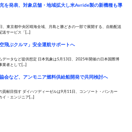
を発表、対象店舗・地域拡大し米Avride製の新機種も導
6日、東京都中央区晴海全域、月島と勝どきの一部で展開する、自動配送
送サービス「[…]
空飛ぶクルマ」安全運航サポートへ
データなど提供想定 日本気象は5月13日、2025年開催の日本国際博
業者として[…]
協会など、アンモニア燃料供給船開発で共同検討へ
貢献目指す ダイハツディーゼルは9月11日、コンソート・バンカー
イ・エンジニア[…]