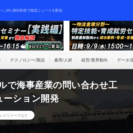
ーン,3PL,独自取材で物流ニュースを配信
事
テクノロジー/製品
雇用/人材
経営/業界動向
データ/
デルで海事産業の問い合わせ工
ューション開発
レスリリースなど