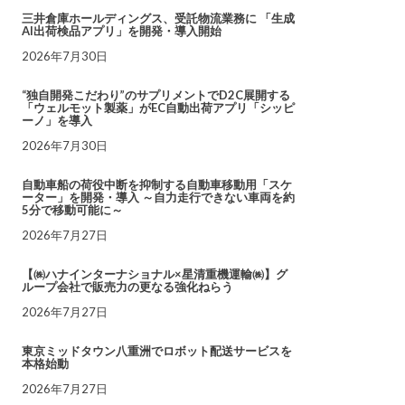
三井倉庫ホールディングス、受託物流業務に 「生成
AI出荷検品アプリ」を開発・導入開始
2026年7月30日
“独自開発こだわり”のサプリメントでD2C展開する
「ウェルモット製薬」がEC自動出荷アプリ「シッピ
ーノ」を導入
2026年7月30日
自動車船の荷役中断を抑制する自動車移動用「スケ
ーター」を開発・導入 ～自力走行できない車両を約
5分で移動可能に～
2026年7月27日
【㈱ハナインターナショナル×星清重機運輸㈱】グ
ループ会社で販売力の更なる強化ねらう
2026年7月27日
東京ミッドタウン八重洲でロボット配送サービスを
本格始動
2026年7月27日