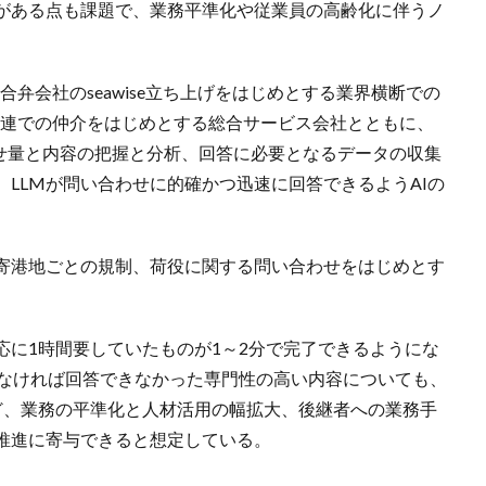
がある点も課題で、業務平準化や従業員の高齢化に伴うノ
合弁会社のseawise立ち上げをはじめとする業界横断での
関連での仲介をはじめとする総合サービス会社とともに、
わせ量と内容の把握と分析、回答に必要となるデータの収集
LLMが問い合わせに的確かつ迅速に回答できるようAIの
寄港地ごとの規制、荷役に関する問い合わせをはじめとす
応に1時間要していたものが1～2分で完了できるようにな
でなければ回答できなかった専門性の高い内容についても、
ど、業務の平準化と人材活用の幅拡大、後継者への業務手
推進に寄与できると想定している。