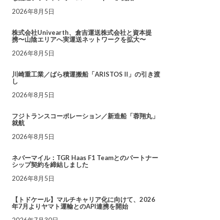
2026年8月5日
株式会社Univearth、倉吉運送株式会社と資本提
携〜山陰エリアへ実運送ネットワークを拡大〜
2026年8月5日
川崎重工業／ばら積運搬船「ARISTOS II」の引き渡
し
2026年8月5日
フジトランスコーポレーション／新造船「蓉翔丸」
就航
2026年8月5日
ネバーマイル：TGR Haas F1 Teamとのパートナー
シップ契約を締結しました
2026年8月5日
【トドケール】マルチキャリア化に向けて、2026
年7月よりヤマト運輸とのAPI連携を開始
2026年7月30日