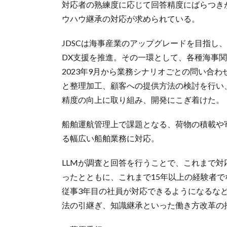
対応者の熟練度に応じて回答精度にばらつき
ウハウ継承の対応が求められている。
JDSCは海事産業のアップグレードを目指し、
DX支援を推進。その一環として、各種海事
2023年9月から業務シナリオごとの問い合
と整理加工、顧客への提供方法の検討を行い、
精度の向上に取り組み、開発にこぎ着けた。
船舶運航管理上で課題となる、荷物の積載や
る幅広い船舶業務に対応。
LLMが調査と回答を行うことで、これまで対
ったとともに、これまで15年以上の経験者
従事3年目の社員が対応できるようになるな
法の引継ぎ、知識継承といった働き方改革の