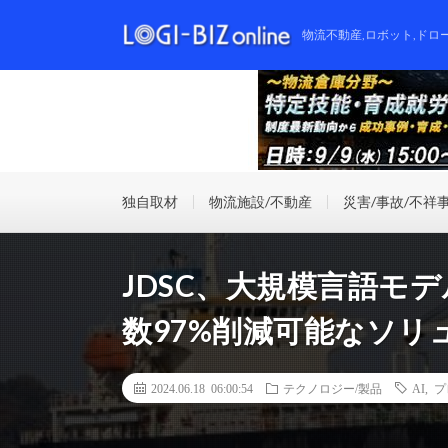
物流不動産,ロボット,ドロ
独自取材
物流施設/不動産
災害/事故/不祥
JDSC、大規模言語モ
数97%削減可能なソリ
2024.06.18 06:00:54
テクノロジー/製品
AI
,
プ