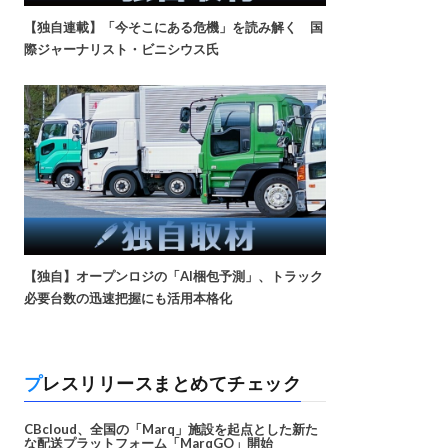
【独自連載】「今そこにある危機」を読み解く 国
際ジャーナリスト・ビニシウス氏
【独自】オープンロジの「AI梱包予測」、トラック
必要台数の迅速把握にも活用本格化
プレスリリースまとめてチェック
CBcloud、全国の「Marq」施設を起点とした新た
な配送プラットフォーム「MarqGO」開始