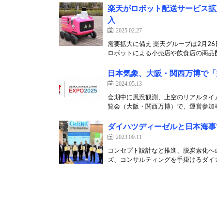
楽天がロボット配送サービス拡充
入
2025.02.27
需要拡大に備え 楽天グループは2月2
ロボットによる小売店や飲食店の商品配
日本気象、大阪・関西万博で「
2024.05.13
会期中に風況観測、上空のリアルタイム
覧会（大阪・関西万博）で、運営参加事
ダイハツディーゼルと日本海事
2023.09.11
コンセプト設計など推進、脱炭素化への
ズ、コンサルティングを手掛けるダイカ