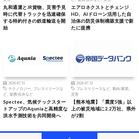
丸和通運とJR貨物、災害予見
エアロネクストとチェンジ
時に代替トラックを迅速確保
HD、AIドローン活用した自
する特約付きの鉄道輸送を開
治体の防災体制構築支援で新
始
たに提携
2026.07.31
2026.07.31
テクノロジー
,
プレスリリースな
プレスリリースなど
,
動向/展望
,
ど
,
提携/合弁など
災害
Spectee、気候テックスター
【熊本地震】「震度5強」以
トアップのAquniaと高精度な
上の被災地域に2.2万社、県外
洪水予測技術を共同開発へ
が2割