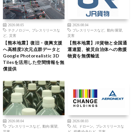
2026.08.05
2026.08.04
テクノロジー
,
プレスリリースな
プレスリリースなど
,
動向/展望
,
ど
,
災害
災害
【熊本地震】復旧・復興支援
【熊本地震】JR貨物と全国通
へ高精度3次元点群データと
運連盟、被災自治体への救援
Google Photorealistic 3D
物資を無償輸送
Tilesを活用した空間情報を無
償提供
2026.08.04
2026.08.03
プレスリリースなど
,
動向/展望
,
AI
,
ドローン
,
プレスリリースな
災害
ど
,
提携/合弁など
,
災害