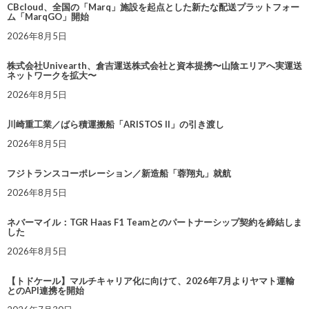
CBcloud、全国の「Marq」施設を起点とした新たな配送プラットフォー
ム「MarqGO」開始
2026年8月5日
株式会社Univearth、倉吉運送株式会社と資本提携〜山陰エリアへ実運送
ネットワークを拡大〜
2026年8月5日
川崎重工業／ばら積運搬船「ARISTOS II」の引き渡し
2026年8月5日
フジトランスコーポレーション／新造船「蓉翔丸」就航
2026年8月5日
ネバーマイル：TGR Haas F1 Teamとのパートナーシップ契約を締結しま
した
2026年8月5日
【トドケール】マルチキャリア化に向けて、2026年7月よりヤマト運輸
とのAPI連携を開始