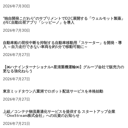
2026年7月30日
“独自開発こだわり”のサプリメントでD2C展開する「ウェルモット製薬」
がEC自動出荷アプリ「シッピーノ」を導入
2026年7月30日
自動車船の荷役中断を抑制する自動車移動用「スケーター」を開発・導
入 ～自力走行できない車両を約5分で移動可能に～
2026年7月27日
【㈱ハナインターナショナル×星清重機運輸㈱】グループ会社で販売力の
更なる強化ねらう
2026年7月27日
東京ミッドタウン八重洲でロボット配送サービスを本格始動
2026年7月27日
上組／コンテナ物流最適化サービスを提供する スタートアップ企業
「OneStream株式会社」への出資のお知らせ
2026年7月21日