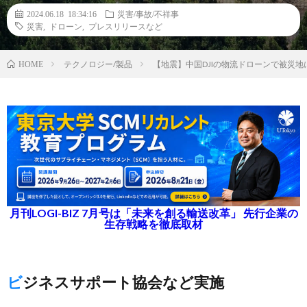
2024.06.18 18:34:16
災害/事故/不祥事
災害
,
ドローン
,
プレスリリースなど
テクノロジー/製品
【地震】中国DJIの物流ドローンで被災地に物
HOME
月刊LOGI-BIZ 7月号は「未来を創る輸送改革」 先行企業の
生存戦略を徹底取材
ビジネスサポート協会など実施