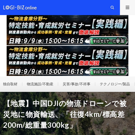
独自取材
物流施設/不動産
災害/事故/不祥事
テクノロジー/製品
【地震】中国DJIの物流ドローンで被
災地に物資輸送、「往復4km/標高差
200m/総重量300kg」