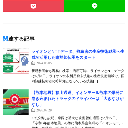
関連する記事
ライオンとNTTデータ、熟練者の生産技術継承へ生
成AI活用した暗黙知伝承をスタート
2024.06.05
新規参画者も容易に検索・活用可能に ライオンとNTTデータ
は6月3日、ライオンの衣料用粉末洗剤の生産技術領域で、国
内熟練技術者の暗黙知となっている技術[…]
【熊本地震】福山通運、イオンモール熊本の爆発に
巻き込まれたトラックのドライバーは「大きなけが
なし」
2026.07.29
Xで投稿し説明、車両は甚大な被害 福山通運は7月29日、
「令和8年熊本地震」の際に熊本県嘉島町の「イオンモール