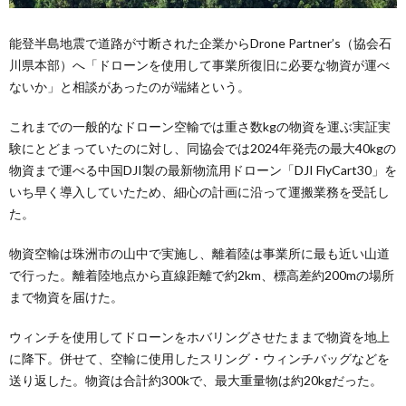
能登半島地震で道路が寸断された企業からDrone Partner’s（協会石
川県本部）へ「ドローンを使用して事業所復旧に必要な物資が運べ
ないか」と相談があったのが端緒という。
これまでの一般的なドローン空輸では重さ数kgの物資を運ぶ実証実
験にとどまっていたのに対し、同協会では2024年発売の最大40kgの
物資まで運べる中国DJI製の最新物流用ドローン「DJI FlyCart30」を
いち早く導入していたため、細心の計画に沿って運搬業務を受託し
た。
物資空輸は珠洲市の山中で実施し、離着陸は事業所に最も近い山道
で行った。離着陸地点から直線距離で約2km、標高差約200mの場所
まで物資を届けた。
ウィンチを使用してドローンをホバリングさせたままで物資を地上
に降下。併せて、空輸に使用したスリング・ウィンチバッグなどを
送り返した。物資は合計約300kで、最大重量物は約20kgだった。