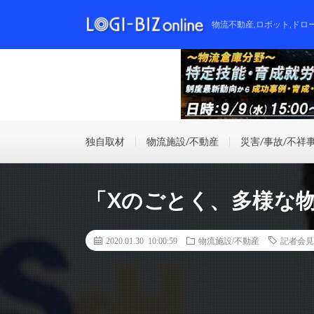
物流不動産,ロボット,ドロ
独自取材
物流施設/不動産
災害/事故/不祥
「Xのごとく、多様な
2020.01.30 10:00:59
物流施設/不動産
記者会見