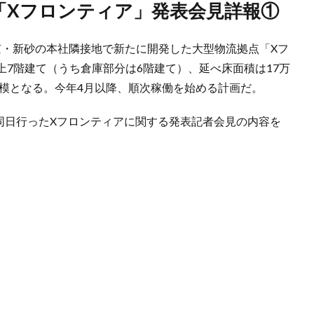
点「Xフロンティア」発表会見詳報①
東京・新砂の本社隣接地で新たに開発した大型物流拠点「Xフ
7階建て（うち倉庫部分は6階建て）、延べ床面積は17万
規模となる。今年4月以降、順次稼働を始める計画だ。
同日行ったXフロンティアに関する発表記者会見の内容を