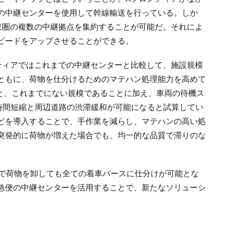
の中継センターを使用して幹線輸送を行っている。しか
東圏の複数の中継拠点を集約することが可能だ。それによ
ピードをアップさせることができる。
ティアではこれまでの中継センターと比較して、施設規模
ともに、荷物を仕分けるためのマテハン処理能力を高めて
台と、これまでにない規模であることに加え、車両の待機ス
ち時間短縮と周辺道路の渋滞緩和が可能になると試算してい
どを導入することで、手作業を減らし、マテハンの高い処
突発的に荷物が増えた場合でも、均一的な品質で滞りのな
らで荷物を卸しても全ての着車バースに仕分けが可能とな
急便の中継センターを活用することで、新たなソリューシ