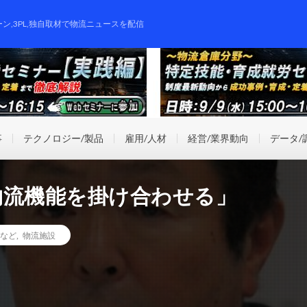
ーン,3PL,独自取材で物流ニュースを配信
事
テクノロジー/製品
雇用/人材
経営/業界動向
データ/
物流機能を掛け合わせる」
など
,
物流施設