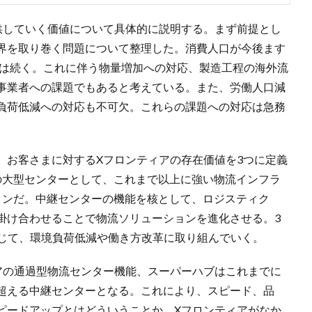
供していく価値について具体的に説明する。まず前提とし
界を取り巻く問題について整理した。消費人口が今後ます
向は続く。これに伴う物量増加への対応、製造工程の海外流
事業者への課題でもあると考えている。また、労働人口減
負荷低減への対応も不可欠。これらの課題への対応は急務
、お客さまに対するXフロンティアの存在価値を3つに定義
の大型センターとして、これまで以上に強い物流インフラ
ョンだ。中継センターの機能を核として、ロジスティク
掛け合わせることで物流ソリューションを進化させる。3
通じて、環境負荷低減や働き方改革に取り組んでいく。
アの通過型物流センター機能、スーパーハブはこれまでに
超える中継センターとなる。これにより、スピード、品
ピードアップとはどういうことか。Xフロンティアがなか