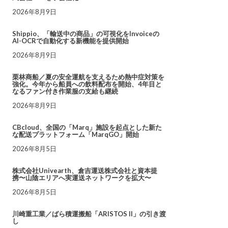
2026年8月9日
Shippio、「輸送中の商品」の可視化をInvoiceの
AI-OCRで自動化する新機能を提供開始
2026年8月9日
栗林商船／夏の安全運航を支えるため熱中症対策を
強化。今年から船員への飲料配布を開始、4年目と
なるファン付き作業服の支給も継続
2026年8月9日
CBcloud、全国の「Marq」施設を起点とした新た
な配送プラットフォーム「MarqGO」開始
2026年8月5日
株式会社Univearth、倉吉運送株式会社と資本提
携〜山陰エリアへ実運送ネットワークを拡大〜
2026年8月5日
川崎重工業／ばら積運搬船「ARISTOS II」の引き渡
し