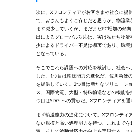
次に、Xフロンティアがお客さまや社会に提
て、皆さんもよくご存じだと思うが、物流業
ます減少していくが、まだまだEC増加の傾
出によるグローバル対応は、実は私たち物流
少によるドライバー不足は顕著であり、環境
となっている。
そこでこれら課題への対応を検討し、社会へ
した。1つ目は輸送能力の進化だ。佐川急便
を提供していく。2つ目は新たなソリューシ
ス、国際物流、大型・特殊輸送などの機能を
つ目はSDGsへの貢献だ。Xフロンティアを
まず輸送能力の進化について。Xフロンティ
ない規模と高い処理能力を持つ、これまでを
質、そして波動対応力の向上を実現する。ス