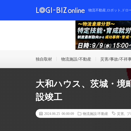
物流不動産,ロボット,ドロ
独自取材
物流施設/不動産
災害/事故/不祥
大和ハウス、茨城・境町
設竣工
2024.06.25 06:00:09
物流施設/不動産
災害
,
プ