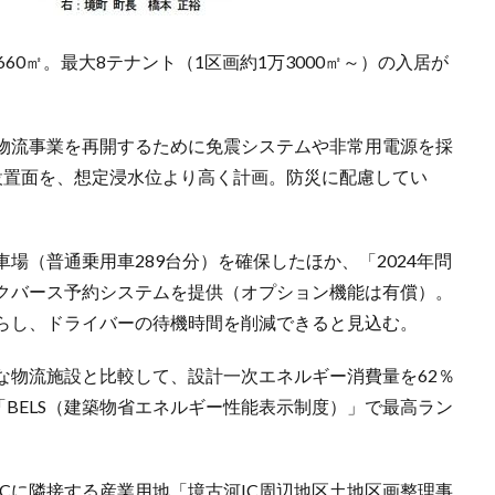
660㎡。最大8テナント（1区画約1万3000㎡～）の入居が
物流事業を再開するために免震システムや非常用電源を採
設置面を、想定浸水位より高く計画。防災に配慮してい
場（普通乗用車289台分）を確保したほか、「2024年問
クバース予約システムを提供（オプション機能は有償）。
らし、ドライバーの待機時間を削減できると見込む。
な物流施設と比較して、設計一次エネルギー消費量を62％
、「BELS（建築物省エネルギー性能表示制度）」で最高ラン
Cに隣接する産業用地「境古河IC周辺地区土地区画整理事