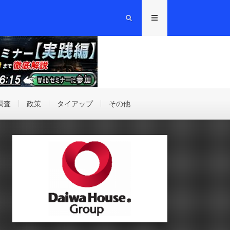
調査
政策
タイアップ
その他