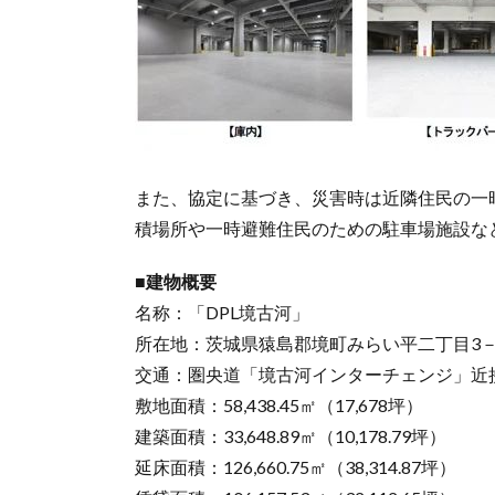
また、協定に基づき、災害時は近隣住民の一
積場所や一時避難住民のための駐車場施設な
■建物概要
名称：「DPL境古河」
所在地：茨城県猿島郡境町みらい平二丁目3－
交通：圏央道「境古河インターチェンジ」近
敷地面積：58,438.45㎡（17,678坪）
建築面積：33,648.89㎡（10,178.79坪）
延床面積：126,660.75㎡（38,314.87坪）