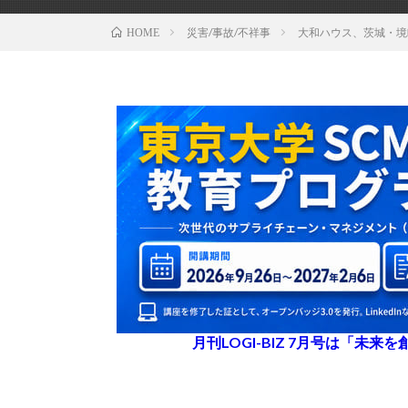
災害/事故/不祥事
大和ハウス、茨城・境
HOME
月刊LOGI-BIZ 7月号は「未