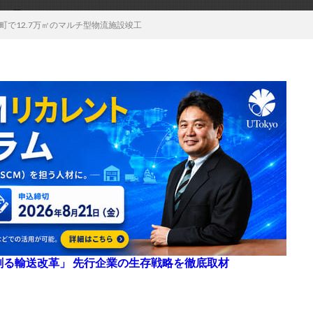
町で12.7万㎡のマルチ型物流施設竣工
来を創る輸送改革」 先行企業の生存戦略を徹底取材