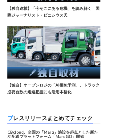
【独自連載】「今そこにある危機」を読み解く 国
際ジャーナリスト・ビニシウス氏
【独自】オープンロジの「AI梱包予測」、トラック
必要台数の迅速把握にも活用本格化
プレスリリースまとめてチェック
CBcloud、全国の「Marq」施設を起点とした新た
な配送プラットフォーム「MarqGO」開始