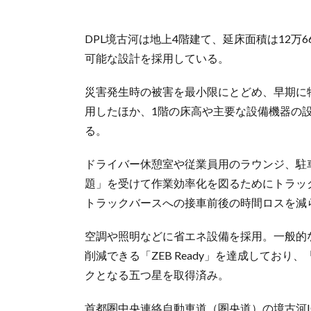
DPL境古河は地上4階建て、延床面積は12万6
可能な設計を採用している。
災害発生時の被害を最小限にとどめ、早期に
用したほか、1階の床高や主要な設備機器の
る。
ドライバー休憩室や従業員用のラウンジ、駐車
題」を受けて作業効率化を図るためにトラッ
トラックバースへの接車前後の時間ロスを減
空調や照明などに省エネ設備を採用。一般的
削減できる「ZEB Ready」を達成しており
クとなる五つ星を取得済み。
首都圏中央連絡自動車道（圏央道）の境古河I