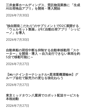
三井倉庫ホールディングス、受託物流業務に 「生成
AI出荷検品アプリ」を開発・導入開始
2026年7月30日
“独自開発こだわり”のサプリメントでD2C展開する
「ウェルモット製薬」がEC自動出荷アプリ「シッピ
ーノ」を導入
2026年7月30日
自動車船の荷役中断を抑制する自動車移動用「スケ
ーター」を開発・導入 ～自力走行できない車両を約
5分で移動可能に～
2026年7月27日
【㈱ハナインターナショナル×星清重機運輸㈱】グ
ループ会社で販売力の更なる強化ねらう
2026年7月27日
東京ミッドタウン八重洲でロボット配送サービスを
本格始動
2026年7月27日