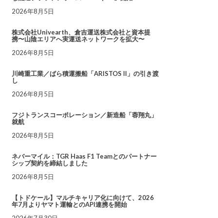
2026年8月5日
株式会社Univearth、倉吉運送株式会社と資本提
携〜山陰エリアへ実運送ネットワークを拡大〜
2026年8月5日
川崎重工業／ばら積運搬船「ARISTOS II」の引き渡
し
2026年8月5日
フジトランスコーポレーション／新造船「蓉翔丸」
就航
2026年8月5日
ネバーマイル：TGR Haas F1 Teamとのパートナー
シップ契約を締結しました
2026年8月5日
【トドケール】マルチキャリア化に向けて、2026
年7月よりヤマト運輸とのAPI連携を開始
2026年7月30日