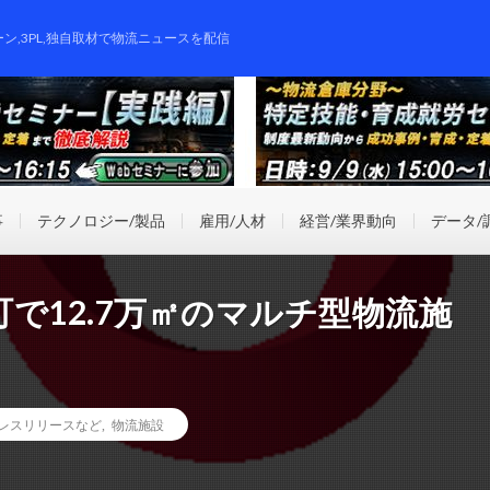
ーン,3PL,独自取材で物流ニュースを配信
事
テクノロジー/製品
雇用/人材
経営/業界動向
データ/
で12.7万㎡のマルチ型物流施
レスリリースなど
,
物流施設