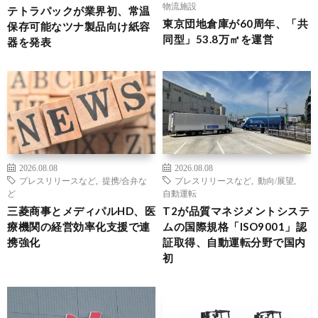
物流施設
テトラパックが業界初、常温
東京団地倉庫が60周年、「共
保存可能なツナ製品向け紙容
同型」53.8万㎡を運営
器を発表
2026.08.08
2026.08.08
プレスリリースなど
,
提携/合弁な
プレスリリースなど
,
動向/展望
,
ど
自動運転
三菱商事とメディパルHD、医
T2が品質マネジメントシステ
療機関の経営効率化支援で連
ムの国際規格「ISO9001」認
携強化
証取得、自動運転分野で国内
初