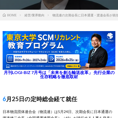
経営/業界動向
物流連の次期会長に日本通運・渡邉会長が就
HOME
月刊LOGI-BIZ 7月号は「未来を創る輸送改革」 先行企業の
生存戦略を徹底取材
6月25日の定時総会経て就任
日本物流団体連合会（物流連）は5月24日、次期会長に日本通運の
渡邉健二会長（全国通運連盟会長）（69）が就任する人事を発表し