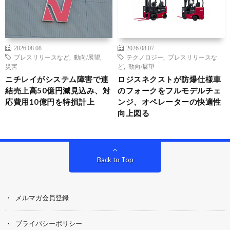
2026.08.08
2026.08.07
プレスリリースなど
,
動向/展望
,
テクノロジー
,
プレスリリースな
災害
ど
,
動向/展望
ニチレイがシステム障害で連
ロジスネクストが防爆仕様車
結売上高50億円減見込み、対
のフォークをフルモデルチェ
応費用10億円を特損計上
ンジ、オペレーターの快適性
向上図る
Back to Top
メルマガ会員登録
プライバシーポリシー