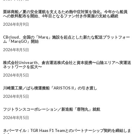
栗林商船／夏の安全運航を支えるため熱中症対策を強化。今年から船員
への飲料配布を開始、4年目となるファン付き作業服の支給も継続
2026年8月9日
CBcloud、全国の「Marq」施設を起点とした新たな配送プラットフォー
ム「MarqGO」開始
2026年8月5日
株式会社Univearth、倉吉運送株式会社と資本提携〜山陰エリアへ実運送
ネットワークを拡大〜
2026年8月5日
川崎重工業／ばら積運搬船「ARISTOS II」の引き渡し
2026年8月5日
フジトランスコーポレーション／新造船「蓉翔丸」就航
2026年8月5日
ネバーマイル：TGR Haas F1 Teamとのパートナーシップ契約を締結しま