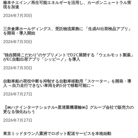
椿本チエイン／再生可能エネルギーを活用し、カーボンニュートラル実
現を加速
2026年7月30日
三井倉庫ホールディングス、受託物流業務に 「生成AI出荷検品アプリ」
を開発・導入開始
2026年7月30日
“独自開発こだわり”のサプリメントでD2C展開する「ウェルモット製薬」
がEC自動出荷アプリ「シッピーノ」を導入
2026年7月30日
自動車船の荷役中断を抑制する自動車移動用「スケーター」を開発・導
入 ～自力走行できない車両を約5分で移動可能に～
2026年7月27日
【㈱ハナインターナショナル×星清重機運輸㈱】グループ会社で販売力の
更なる強化ねらう
2026年7月27日
東京ミッドタウン八重洲でロボット配送サービスを本格始動