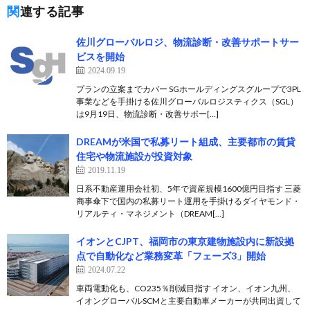
関連する記事
佐川グローバルロジ、物流診断・改善サポートサー
ビスを開始
2024.09.19
プランの立案までカバー SGホールディングスグループで3PL
事業などを手掛ける佐川グローバルロジスティクス（SGL）
は9月19日、物流診断・改善サポー[…]
DREAMが米国で私募リート組成、主要都市の賃貸
住宅や物流施設が投資対象
2019.11.19
日系不動産運用会社初、5年で資産規模1600億円目指す 三菱
商事傘下で国内の私募リート運用を手掛けるダイヤモンド・
リアルティ・マネジメント（DREAM[…]
イオンとCJPT、福岡市の東京建物施設内に新設拠
点で自動化など業務変革「フェーズ3」開始
2024.07.22
車両電動化も、CO235％削減目指す イオン、イオン九州、
イオングローバルSCMと主要自動車メーカーが共同出資して