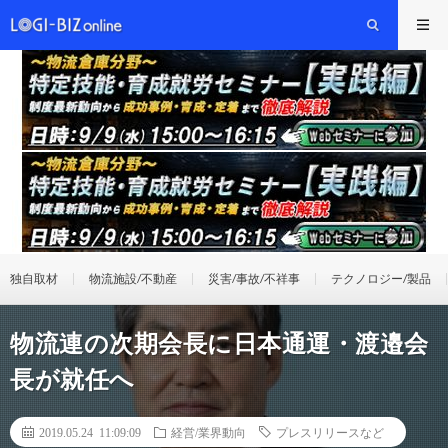
独自取材
物流施設/不動産
災害/事故/不祥事
テクノロジー/製品
物流連の次期会長に日本通運・渡邉会
長が就任へ
2019.05.24 11:09:09
経営/業界動向
プレスリリースなど