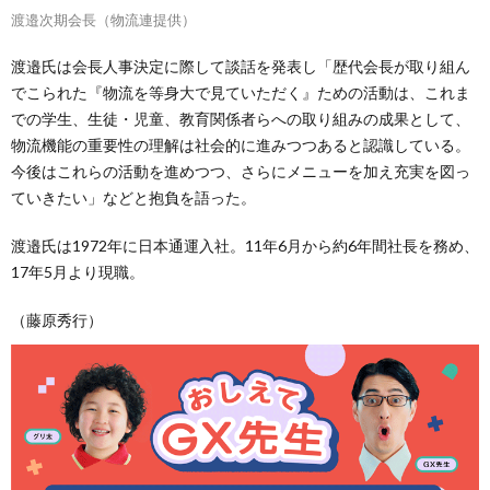
渡邉次期会長（物流連提供）
渡邉氏は会長人事決定に際して談話を発表し「歴代会長が取り組ん
でこられた『物流を等身大で見ていただく』ための活動は、これま
での学生、生徒・児童、教育関係者らへの取り組みの成果として、
物流機能の重要性の理解は社会的に進みつつあると認識している。
今後はこれらの活動を進めつつ、さらにメニューを加え充実を図っ
ていきたい」などと抱負を語った。
渡邉氏は1972年に日本通運入社。11年6月から約6年間社長を務め、
17年5月より現職。
（藤原秀行）