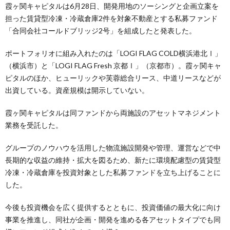
霞ヶ関キャピタルは6月28日、開発用地のソーシングと企画立案を
担った賃貸型冷凍・冷蔵倉庫2件を対象不動産とする私募ファンド
「合同会社コールドブリッジ2号」を組成したと発表した。
ポートフォリオに組み入れたのは「LOGI FLAG COLD横浜港北Ⅰ」
（横浜市）と「LOGI FLAG Fresh 京都Ⅰ」（京都市）。霞ヶ関キャ
ピタルのほか、ヒューリックや芙蓉総合リース、中道リースなどが
出資している。資産規模は開示していない。
霞ヶ関キャピタルは同ファンドから両施設のアセットマネジメント
業務を受託した。
グループのノウハウを活用した物流施設開発や管理、運営などで中
長期的な収益の維持・拡大を図るため、新たに環境配慮型の賃貸型
冷凍・冷蔵倉庫を投資対象とした私募ファンドを立ち上げることに
した。
今後も投資機会を広く提供するとともに、投資価値の最大化に向け
事業を推進し、同社が企画・開発を進める各アセットタイプでも同