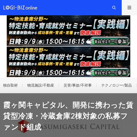
独自取材
物流施設/不動産
災害/事故/不祥事
テクノロジー/製品
霞ヶ関キャピタル、開発に携わった賃
貸型冷凍・冷蔵倉庫2棟対象の私募フ
ァンド組成