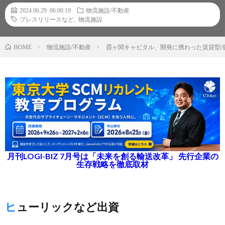
2024.06.29 06:00:19
物流施設/不動産
プレスリリースなど
,
物流施設
物流施設/不動産
霞ヶ関キャピタル、開発に携わった賃貸型
HOME
月刊LOGI-BIZ 7月号は「未来を創る輸送改革」 先行企業の
生存戦略を徹底取材
ヒューリックなど出資