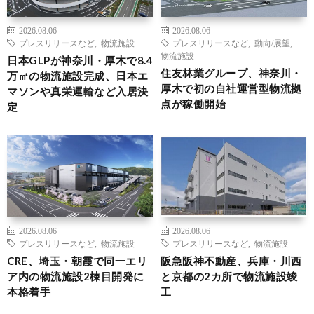
2026.08.06
2026.08.06
プレスリリースなど
,
物流施設
プレスリリースなど
,
動向/展望
,
物流施設
日本GLPが神奈川・厚木で8.4
住友林業グループ、神奈川・
万㎡の物流施設完成、日本エ
厚木で初の自社運営型物流拠
マソンや真栄運輸など入居決
点が稼働開始
定
2026.08.06
2026.08.06
プレスリリースなど
,
物流施設
プレスリリースなど
,
物流施設
CRE、埼玉・朝霞で同一エリ
阪急阪神不動産、兵庫・川西
ア内の物流施設2棟目開発に
と京都の2カ所で物流施設竣
本格着手
工