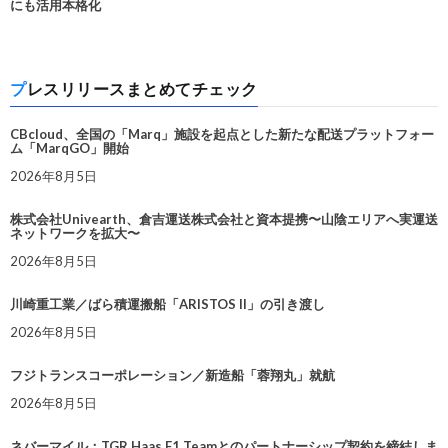
にも活用本格化
プレスリリースまとめてチェック
CBcloud、全国の「Marq」施設を起点とした新たな配送プラットフォー
ム「MarqGO」開始
2026年8月5日
株式会社Univearth、倉吉運送株式会社と資本提携〜山陰エリアへ実運送
ネットワークを拡大〜
2026年8月5日
川崎重工業／ばら積運搬船「ARISTOS II」の引き渡し
2026年8月5日
フジトランスコーポレーション／新造船「蓉翔丸」就航
2026年8月5日
ネバーマイル：TGR Haas F1 Teamとのパートナーシップ契約を締結しま