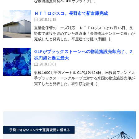
な物流拠点開発へ DHLサプライチ[…]
ＮＴＴロジスコ、長野市で新倉庫完成
2018.12.18
重量物保管のニーズ対応 ＮＴＴロジスコは12月18日、長
野市で建設を進めていた新倉庫「長野物流センターＣ棟」が
完成したと発表した。平屋建てで延べ床面[…]
GLPがブラックストーンへの物流施設売却完了、2
兆円超と過去最大
2019.10.01
規模1600万平方メートル GLPは9月26日、米投資ファンド大
手ブラックストーングループに対する米国の物流施設売却が
完了したと発表した。取引額は計1[…]