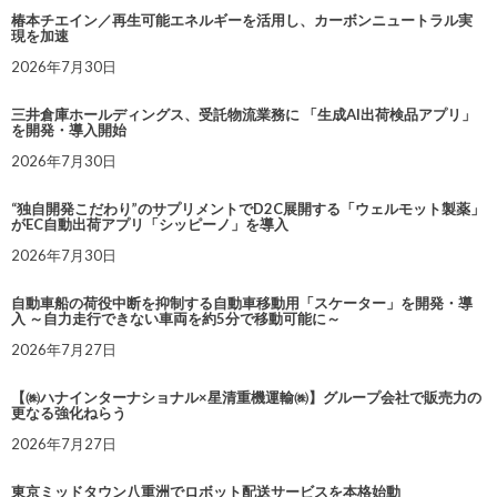
椿本チエイン／再生可能エネルギーを活用し、カーボンニュートラル実
現を加速
2026年7月30日
三井倉庫ホールディングス、受託物流業務に 「生成AI出荷検品アプリ」
を開発・導入開始
2026年7月30日
“独自開発こだわり”のサプリメントでD2C展開する「ウェルモット製薬」
がEC自動出荷アプリ「シッピーノ」を導入
2026年7月30日
自動車船の荷役中断を抑制する自動車移動用「スケーター」を開発・導
入 ～自力走行できない車両を約5分で移動可能に～
2026年7月27日
【㈱ハナインターナショナル×星清重機運輸㈱】グループ会社で販売力の
更なる強化ねらう
2026年7月27日
東京ミッドタウン八重洲でロボット配送サービスを本格始動