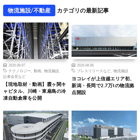
物流施設/不動産
カテゴリの最新記事
2026.08.07
2026.08.06
テクノロジー
,
動画
,
物流施設
,
プレスリリースなど
,
物流施設
記者会見など
ヨコレイが上信越エリア初、
【現地取材・動画】霞ヶ関キ
新潟・長岡で2.7万tの物流拠
ャピタル、川崎・東扇島の冷
点開設
凍自動倉庫を公開