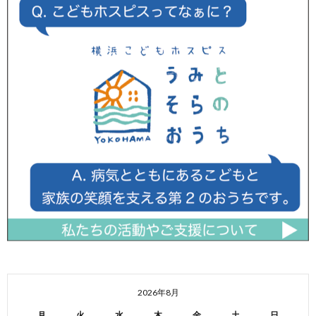
2026年8月
月
火
水
木
金
土
日