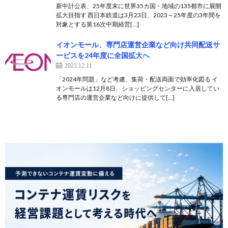
新中計公表、25年度末に世界35カ国・地域の135都市に展開
拡大目指す 西日本鉄道は3月23日、2023～25年度の3年間を
対象とする第16次中期経営[…]
イオンモール、専門店運営企業など向け共同配送サ
ービスを24年度に全国拡大へ
2023.12.11
「2024年問題」など考慮、集荷・配送両面で効率化図る イ
オンモールは12月8日、ショッピングセンターに入居してい
る専門店の運営企業など向けに提供して[…]