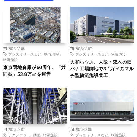
2026.08.08
2026.08.07
プレスリリースなど
,
動向/展望
,
プレスリリースなど
,
物流施設
物流施設
大和ハウス、大阪・茨木の旧
東京団地倉庫が60周年、「共
パナ工場跡地で3.1万㎡のマル
同型」53.8万㎡を運営
チ型物流施設着工
2026.08.07
2026.08.06
テクノロジー
,
動画
,
物流施設
,
プレスリリースなど
,
物流施設