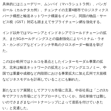
具体的にはニューデリー、ムンバイ（マハラシュトラ州）、バンガ
ロール（カルナタカ州）、チェンナイの主要4都市でロジスティクス
パーク構想と輸送ネットワーク構築をイメージ。同国の物品・サー
ビス税（GST）対応も踏まえてサプライチェーン網を強化する。
インド以外ではマレーシアとインドネシアでコールドチェーンの拡
大、またSGホールディングスとの協創強化によりベトナム・ラオ
ス・カンボジアなどインドシナ半島のクロスボーダー輸送を挙げ
た。
このほか欧州ではトルコを基点としたインターモーダル事業の拡
大、北米は輸送ネットワークの拡充とシェアリングエコノミー、中
国では重慶や成都など内陸部における事業拡大に加え広州で大規模
なビジネスモデルを計画していることにも触れた。
新たなエリア展開としてアフリカ市場に言及。中谷社長は「この3カ
年でアフリカ市場にどうアプローチしていくか。当社単独では難し
いのでさまざまなパートナーシップによって道筋を付けていきた
い」と見通した。