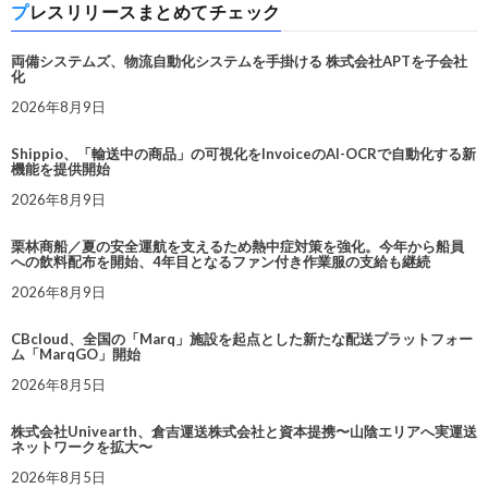
プレスリリースまとめてチェック
両備システムズ、物流自動化システムを手掛ける 株式会社APTを子会社
化
2026年8月9日
Shippio、「輸送中の商品」の可視化をInvoiceのAI-OCRで自動化する新
機能を提供開始
2026年8月9日
栗林商船／夏の安全運航を支えるため熱中症対策を強化。今年から船員
への飲料配布を開始、4年目となるファン付き作業服の支給も継続
2026年8月9日
CBcloud、全国の「Marq」施設を起点とした新たな配送プラットフォー
ム「MarqGO」開始
2026年8月5日
株式会社Univearth、倉吉運送株式会社と資本提携〜山陰エリアへ実運送
ネットワークを拡大〜
2026年8月5日