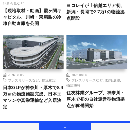
記者会見など
ヨコレイが上信越エリア初、
【現地取材・動画】霞ヶ関キ
新潟・長岡で2.7万tの物流拠
ャピタル、川崎・東扇島の冷
点開設
凍自動倉庫を公開
2026.08.06
2026.08.06
プレスリリースなど
,
物流施設
プレスリリースなど
,
動向/展望
,
物流施設
日本GLPが神奈川・厚木で8.4
住友林業グループ、神奈川・
万㎡の物流施設完成、日本エ
厚木で初の自社運営型物流拠
マソンや真栄運輸など入居決
点が稼働開始
定