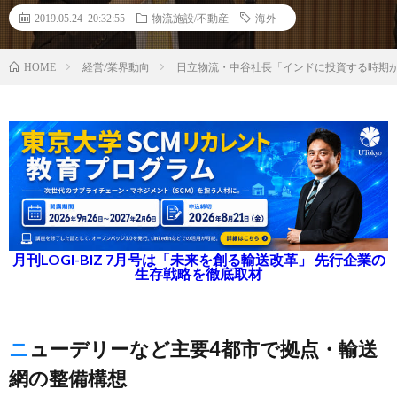
2019.05.24 20:32:55
物流施設/不動産
海外
経営/業界動向
日立物流・中谷社長「インドに投資する時期が
HOME
月刊LOGI-BIZ 7月号は「未来を創る輸送改革」 先行企業の
生存戦略を徹底取材
ニューデリーなど主要4都市で拠点・輸送
網の整備構想