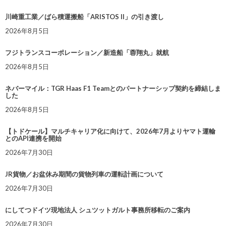
川崎重工業／ばら積運搬船「ARISTOS II」の引き渡し
2026年8月5日
フジトランスコーポレーション／新造船「蓉翔丸」就航
2026年8月5日
ネバーマイル：TGR Haas F1 Teamとのパートナーシップ契約を締結しま
した
2026年8月5日
【トドケール】マルチキャリア化に向けて、2026年7月よりヤマト運輸
とのAPI連携を開始
2026年7月30日
JR貨物／お盆休み期間の貨物列車の運転計画について
2026年7月30日
にしてつドイツ現地法人 シュツットガルト事務所移転のご案内
2026年7月30日