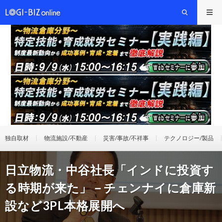
独自取材
物流施設/不動産
災害/事故/不祥事
テクノロジー/製品
日立物流・中谷社長「インドに投資す
る時期が来た」－チェンナイに倉庫新
設など3PL本格展開へ