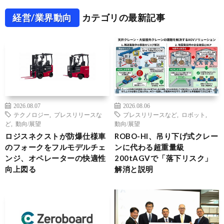
経営/業界動向
カテゴリの最新記事
2026.08.07
2026.08.06
テクノロジー
,
プレスリリースな
プレスリリースなど
,
ロボット
,
ど
,
動向/展望
動向/展望
ロジスネクストが防爆仕様車
ROBO-HI、吊り下げ式クレー
のフォークをフルモデルチェ
ンに代わる超重量級
ンジ、オペレーターの快適性
200tAGVで「落下リスク」
向上図る
解消と説明