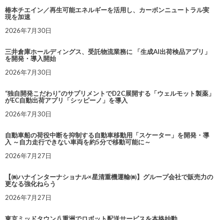
椿本チエイン／再生可能エネルギーを活用し、カーボンニュートラル実
現を加速
2026年7月30日
三井倉庫ホールディングス、受託物流業務に 「生成AI出荷検品アプリ」
を開発・導入開始
2026年7月30日
“独自開発こだわり”のサプリメントでD2C展開する「ウェルモット製薬」
がEC自動出荷アプリ「シッピーノ」を導入
2026年7月30日
自動車船の荷役中断を抑制する自動車移動用「スケーター」を開発・導
入 ～自力走行できない車両を約5分で移動可能に～
2026年7月27日
【㈱ハナインターナショナル×星清重機運輸㈱】グループ会社で販売力の
更なる強化ねらう
2026年7月27日
東京ミッドタウン八重洲でロボット配送サービスを本格始動