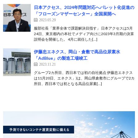
日本アクセス、2024年問題対応へパレット化促進の
「フローズンマザーセンター」全国展開へ
2023.05.29
服部社長「業界全体で課題解決目指す」 日本アクセスは5月
24日、東京都内の本社でメディア向けに2023年3月期の決算
説明会を開催した。 4月に就任した[…]
伊藤忠エネクス、岡山・倉敷で高品位尿素水
「AdBlue」の製造工場竣工
2023.11.21
グループ2カ所目、西日本では初の自社拠点 伊藤忠エネクス
は11月20日、エネクス」)は、岡山県倉敷市にグループで2カ
所目、西日本では初となる高品位尿素[…]