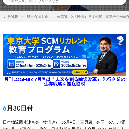
幹部人事
,
プレスリリースなど
経営/業界動向
物流連の次期会長に日本郵船・長澤会長が就
HOME
月刊LOGI-BIZ 7月号は「未来を創る輸送改革」 先行企業の
生存戦略を徹底取材
6月30日付
日本物流団体連合会（物流連）は6月4日、真貝康一会長（69、JR貨
物会長）が退任し、後任に日本郵船の長澤仁志会長（67）が就く人