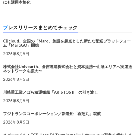
にも活用本格化
プレスリリースまとめてチェック
CBcloud、全国の「Marq」施設を起点とした新たな配送プラットフォー
ム「MarqGO」開始
2026年8月5日
株式会社Univearth、倉吉運送株式会社と資本提携〜山陰エリアへ実運送
ネットワークを拡大〜
2026年8月5日
川崎重工業／ばら積運搬船「ARISTOS II」の引き渡し
2026年8月5日
フジトランスコーポレーション／新造船「蓉翔丸」就航
2026年8月5日