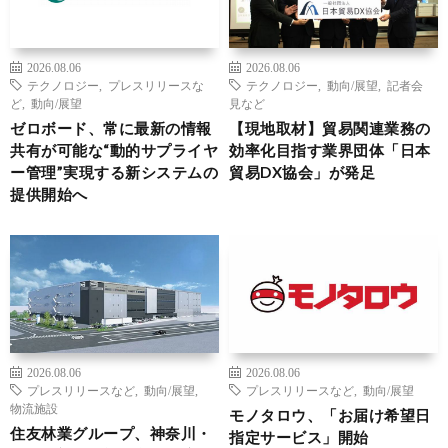
2026.08.06
2026.08.06
テクノロジー
,
プレスリリースな
テクノロジー
,
動向/展望
,
記者会
ど
,
動向/展望
見など
ゼロボード、常に最新の情報
【現地取材】貿易関連業務の
共有が可能な“動的サプライヤ
効率化目指す業界団体「日本
ー管理”実現する新システムの
貿易DX協会」が発足
提供開始へ
2026.08.06
2026.08.06
プレスリリースなど
,
動向/展望
,
プレスリリースなど
,
動向/展望
物流施設
モノタロウ、「お届け希望日
住友林業グループ、神奈川・
指定サービス」開始