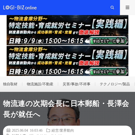
独自取材
物流施設/不動産
災害/事故/不祥事
テクノロジー/製品
物流連の次期会長に日本郵船・長澤会
長が就任へ
2025.06.04 16:03:46
経営/業界動向