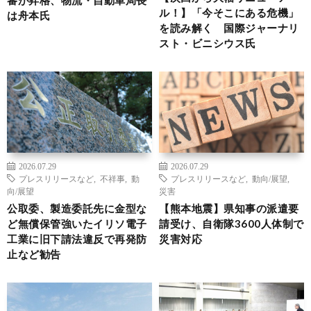
ル！】「今そこにある危機」
は舟本氏
を読み解く 国際ジャーナリ
スト・ビニシウス氏
2026.07.29
2026.07.29
プレスリリースなど
,
不祥事
,
動
プレスリリースなど
,
動向/展望
,
向/展望
災害
公取委、製造委託先に金型な
【熊本地震】県知事の派遣要
ど無償保管強いたイリソ電子
請受け、自衛隊3600人体制で
工業に旧下請法違反で再発防
災害対応
止など勧告