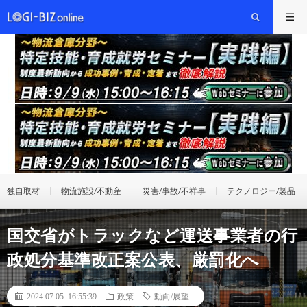
独自取材
物流施設/不動産
災害/事故/不祥事
テクノロジー/製品
国交省がトラックなど運送事業者の行
政処分基準改正案公表、厳罰化へ
2024.07.05 16:55:39
政策
動向/展望