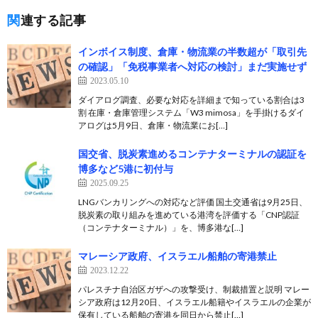
関連する記事
インボイス制度、倉庫・物流業の半数超が「取引先
の確認」「免税事業者へ対応の検討」まだ実施せず
2023.05.10
ダイアログ調査、必要な対応を詳細まで知っている割合は3
割 在庫・倉庫管理システム「W3 mimosa」を手掛けるダイ
アログは5月9日、倉庫・物流業にお[…]
国交省、脱炭素進めるコンテナターミナルの認証を
博多など5港に初付与
2025.09.25
LNGバンカリングへの対応など評価 国土交通省は9月25日、
脱炭素の取り組みを進めている港湾を評価する「CNP認証
（コンテナターミナル）」を、博多港な[…]
マレーシア政府、イスラエル船舶の寄港禁止
2023.12.22
パレスチナ自治区ガザへの攻撃受け、制裁措置と説明 マレー
シア政府は12月20日、イスラエル船籍やイスラエルの企業が
保有している船舶の寄港を同日から禁止[…]