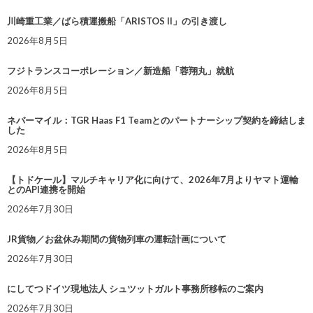
川崎重工業／ばら積運搬船「ARISTOS II」の引き渡し
2026年8月5日
フジトランスコーポレーション／新造船「蓉翔丸」就航
2026年8月5日
ネバーマイル：TGR Haas F1 Teamとのパートナーシップ契約を締結しま
した
2026年8月5日
【トドケール】マルチキャリア化に向けて、2026年7月よりヤマト運輸
とのAPI連携を開始
2026年7月30日
JR貨物／お盆休み期間の貨物列車の運転計画について
2026年7月30日
にしてつドイツ現地法人 シュツットガルト事務所移転のご案内
2026年7月30日