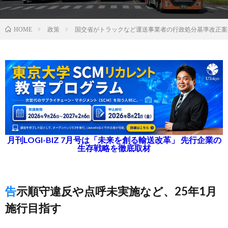
政策
国交省がトラックなど運送事業者の行政処分基準改正案
HOME
月刊LOGI-BIZ 7月号は「未来を創る輸送改革」 先行企業の
生存戦略を徹底取材
告示順守違反や点呼未実施など、25年1月
施行目指す