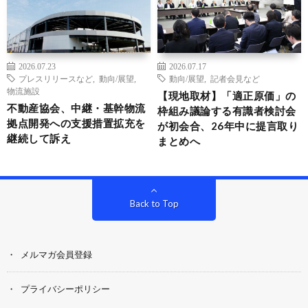
2026.07.23
2026.07.17
プレスリリースなど
,
動向/展望
,
動向/展望
,
記者会見など
物流施設
【現地取材】「適正原価」の
不動産協会、中継・基幹物流
枠組み議論する有識者検討会
拠点開発への支援措置拡充を
が初会合、26年中に提言取り
継続して訴え
まとめへ
Back to Top
メルマガ会員登録
プライバシーポリシー