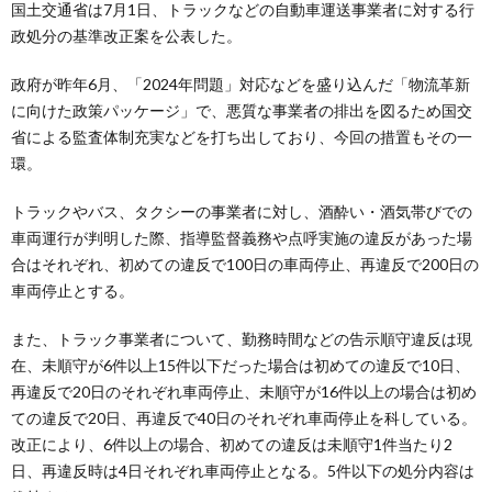
国土交通省は7月1日、トラックなどの自動車運送事業者に対する行
政処分の基準改正案を公表した。
政府が昨年6月、「2024年問題」対応などを盛り込んだ「物流革新
に向けた政策パッケージ」で、悪質な事業者の排出を図るため国交
省による監査体制充実などを打ち出しており、今回の措置もその一
環。
トラックやバス、タクシーの事業者に対し、酒酔い・酒気帯びでの
車両運行が判明した際、指導監督義務や点呼実施の違反があった場
合はそれぞれ、初めての違反で100日の車両停止、再違反で200日の
車両停止とする。
また、トラック事業者について、勤務時間などの告示順守違反は現
在、未順守が6件以上15件以下だった場合は初めての違反で10日、
再違反で20日のそれぞれ車両停止、未順守が16件以上の場合は初め
ての違反で20日、再違反で40日のそれぞれ車両停止を科している。
改正により、6件以上の場合、初めての違反は未順守1件当たり2
日、再違反時は4日それぞれ車両停止となる。5件以下の処分内容は