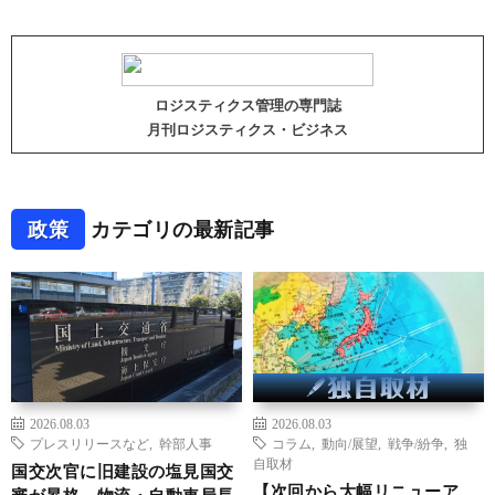
ロジスティクス管理の専門誌
月刊ロジスティクス・ビジネス
政策
カテゴリの最新記事
2026.08.03
2026.08.03
プレスリリースなど
,
幹部人事
コラム
,
動向/展望
,
戦争/紛争
,
独
自取材
国交次官に旧建設の塩見国交
【次回から大幅リニューア
審が昇格、物流・自動車局長