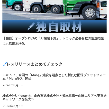
【独自】オープンロジの「AI梱包予測」、トラック必要台数の迅速把握
にも活用本格化
プレスリリースまとめてチェック
CBcloud、全国の「Marq」施設を起点とした新たな配送プラットフォー
ム「MarqGO」開始
2026年8月5日
株式会社Univearth、倉吉運送株式会社と資本提携〜山陰エリアへ実運送
ネットワークを拡大〜
2026年8月5日