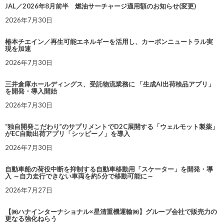
JAL／2026年8月前半 燃油サーチャージ適用額のお知らせ(変更)
2026年7月30日
椿本チエイン／再生可能エネルギーを活用し、カーボンニュートラル実
現を加速
2026年7月30日
三井倉庫ホールディングス、受託物流業務に 「生成AI出荷検品アプリ」
を開発・導入開始
2026年7月30日
“独自開発こだわり”のサプリメントでD2C展開する「ウェルモット製薬」
がEC自動出荷アプリ「シッピーノ」を導入
2026年7月30日
自動車船の荷役中断を抑制する自動車移動用「スケーター」を開発・導
入 ～自力走行できない車両を約5分で移動可能に～
2026年7月27日
【㈱ハナインターナショナル×星清重機運輸㈱】グループ会社で販売力の
更なる強化ねらう