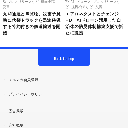
プレスリリースなど
,
動向/展望
,
AI
,
ドローン
,
プレスリリースな
災害
ど
,
提携/合弁など
,
災害
丸和通運とJR貨物、災害予見
エアロネクストとチェンジ
時に代替トラックを迅速確保
HD、AIドローン活用した自
する特約付きの鉄道輸送を開
治体の防災体制構築支援で新
始
たに提携
Back to Top
メルマガ会員登録
プライバシーポリシー
広告掲載
会社概要