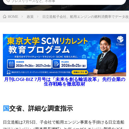
プレスリリースなど
,
不祥事
政策
日立造船子会社、船用エンジンの燃料消費率でデータ改
HOME
月刊LOGI-BIZ 7月号は「未来を創る輸送改革」 先行企業の
生存戦略を徹底取材
国交省、詳細な調査指示
日立造船は7月5日、子会社で船用エンジン事業を手掛ける日立造船
マリンエンジン（熊本県長洲町）とディーゼルエンジン製造などを