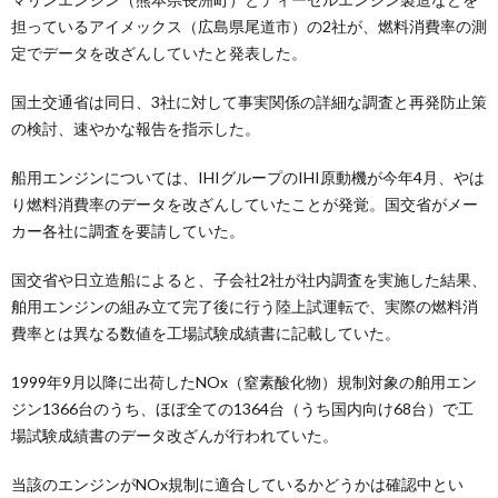
担っているアイメックス（広島県尾道市）の2社が、燃料消費率の測
定でデータを改ざんしていたと発表した。
国土交通省は同日、3社に対して事実関係の詳細な調査と再発防止策
の検討、速やかな報告を指示した。
船用エンジンについては、IHIグループのIHI原動機が今年4月、やは
り燃料消費率のデータを改ざんしていたことが発覚。国交省がメー
カー各社に調査を要請していた。
国交省や日立造船によると、子会社2社が社内調査を実施した結果、
舶用エンジンの組み立て完了後に行う陸上試運転で、実際の燃料消
費率とは異なる数値を工場試験成績書に記載していた。
1999年9月以降に出荷したNOx（窒素酸化物）規制対象の舶用エン
ジン1366台のうち、ほぼ全ての1364台（うち国内向け68台）で工
場試験成績書のデータ改ざんが行われていた。
当該のエンジンがNOx規制に適合しているかどうかは確認中とい