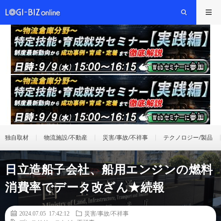
独自取材
物流施設/不動産
災害/事故/不祥事
テクノロジー/製品
日立造船子会社、船用エンジンの燃料
消費率でデータ改ざん★続報
2024.07.05 17:42:12
災害/事故/不祥事