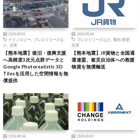
2026.08.05
2026.08.04
テクノロジー
,
プレスリリースな
プレスリリースなど
,
動向/展望
,
ど
,
災害
災害
【熊本地震】復旧・復興支援
【熊本地震】JR貨物と全国通
へ高精度3次元点群データと
運連盟、被災自治体への救援
Google Photorealistic 3D
物資を無償輸送
Tilesを活用した空間情報を無
償提供
2026.08.04
2026.08.03