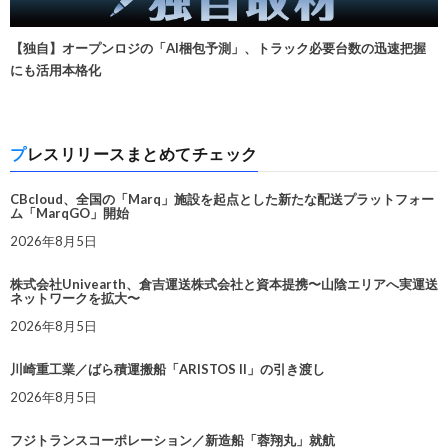
【独自】オープンロジの「AI梱包予測」、トラック必要台数の迅速把握
にも活用本格化
プレスリリースまとめてチェック
CBcloud、全国の「Marq」施設を起点とした新たな配送プラットフォー
ム「MarqGO」開始
2026年8月5日
株式会社Univearth、倉吉運送株式会社と資本提携〜山陰エリアへ実運送
ネットワークを拡大〜
2026年8月5日
川崎重工業／ばら積運搬船「ARISTOS II」の引き渡し
2026年8月5日
フジトランスコーポレーション／新造船「蓉翔丸」就航