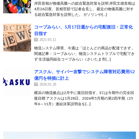
岸田首相が物価高騰への総合緊急対策を説明 岸田文雄首相は
4月26日夜、首相官邸で記者会見し、最近の物価高騰に対す
る総合緊急対策を説明した。 ガソリンや[…]
コープみらい、5月17日週からの宅配復旧・正常化
目指す
2021.05.12
物流システム障害、今週は「ほとんどの商品が配達できず」
関連記事：コープみらい、物流システムトラブルで宅配でき
ず 生活協同組合コープみらい（さいたま市[…]
アスクル、サイバー攻撃でシステム障害対応費用52
億円を特損に計上
2026.01.28
横浜の物流拠点は2月中に復旧目指す、ECは今期中の完全回
復目標 アスクルは1月28日、2026年5月期の第2四半期（25
年6～11月）連結決算説明会を[…]