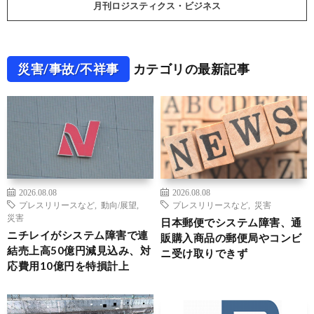
月刊ロジスティクス・ビジネス
災害/事故/不祥事
カテゴリの最新記事
2026.08.08
2026.08.08
プレスリリースなど
,
動向/展望
,
プレスリリースなど
,
災害
災害
日本郵便でシステム障害、通
ニチレイがシステム障害で連
販購入商品の郵便局やコンビ
結売上高50億円減見込み、対
ニ受け取りできず
応費用10億円を特損計上