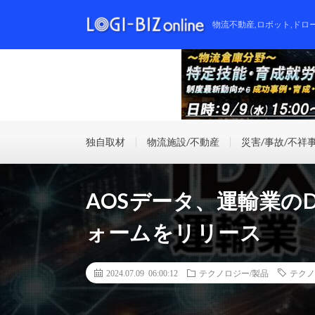
物流不動産,ロボット,ドロ
独自取材
物流施設/不動産
災害/事故/不祥
AOSデータ、運輸業の
ォームをリリース
2024.07.09 06:00:12
テクノロジー/製品
テクノ