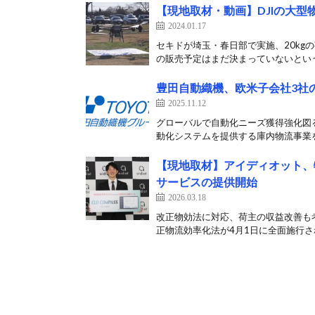
【現地取材・動画】DJIの大
2024.01.17
セキドが埼玉・春日部で実施、20kg
の販売予定はまだ決まっていないという
豊田自動織機、欧米子会社3社
2025.11.12
グローバルで自動化ニーズ獲得強化図る
動化システムを提供する庫内物流事業を
【現地取材】アイディオット、
サービスの提供開始
2026.03.18
改正物効法に対応、荷主の収益改善も考
正物流効率化法が4月1日に全面施行され