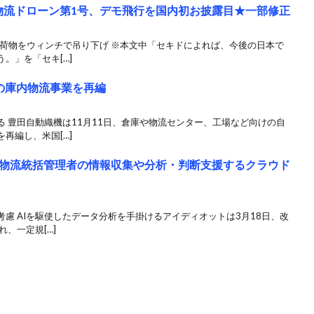
型物流ドローン第1号、デモ飛行を国内初お披露目★一部修正
の荷物をウィンチで吊り下げ ※本文中「セキドによれば、今後の日本で
。」を「セキ[…]
の庫内物流事業を再編
 豊田自動織機は11月11日、倉庫や物流センター、工場など向けの自
再編し、米国[…]
物流統括管理者の情報収集や分析・判断支援するクラウド
慮 AIを駆使したデータ分析を手掛けるアイディオットは3月18日、改
、一定規[…]