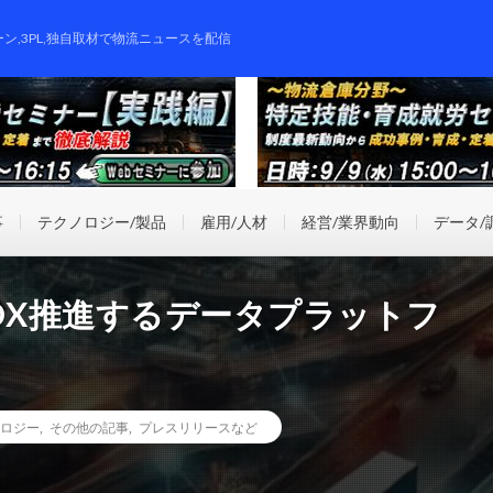
ーン,3PL,独自取材で物流ニュースを配信
事
テクノロジー/製品
雇用/人材
経営/業界動向
データ/
DX推進するデータプラットフ
ロジー
,
その他の記事
,
プレスリリースなど