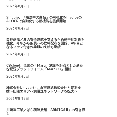
2026年8月9日
Shippio、「輸送中の商品」の可視化をInvoiceの
AI-OCRで自動化する新機能を提供開始
2026年8月9日
栗林商船／夏の安全運航を支えるため熱中症対策を
強化。今年から船員への飲料配布を開始、4年目と
なるファン付き作業服の支給も継続
2026年8月9日
CBcloud、全国の「Marq」施設を起点とした新た
な配送プラットフォーム「MarqGO」開始
2026年8月5日
株式会社Univearth、倉吉運送株式会社と資本提
携〜山陰エリアへ実運送ネットワークを拡大〜
2026年8月5日
川崎重工業／ばら積運搬船「ARISTOS II」の引き渡
し