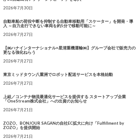
2026年7月30日
自動車船の荷役中断を抑制する自動車移動用「スケーター」を開発・導
入 ～自力走行できない車両を約5分で移動可能に～
2026年7月27日
【㈱ハナインターナショナル×星清重機運輸㈱】グループ会社で販売力の
更なる強化ねらう
2026年7月27日
東京ミッドタウン八重洲でロボット配送サービスを本格始動
2026年7月27日
上組／コンテナ物流最適化サービスを提供する スタートアップ企業
「OneStream株式会社」への出資のお知らせ
2026年7月21日
ZOZO、BONJOUR SAGANの自社EC拡大に向け「Fulfillment by
ZOZO」を提供開始
2026年7月21日