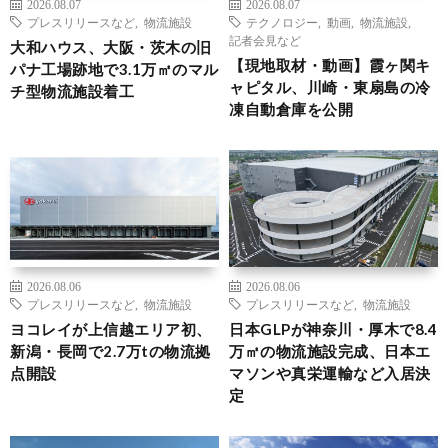
2026.08.07
2026.08.07
プレスリリースなど
,
物流施設
テクノロジー
,
動画
,
物流施設
,
記者会見など
大和ハウス、大阪・茨木の旧
【現地取材・動画】霞ヶ関キ
パナ工場跡地で3.1万㎡のマル
ャピタル、川崎・東扇島の冷
チ型物流施設着工
凍自動倉庫を公開
2026.08.06
2026.08.06
プレスリリースなど
,
物流施設
プレスリリースなど
,
物流施設
ヨコレイが上信越エリア初、
日本GLPが神奈川・厚木で8.4
新潟・長岡で2.7万tの物流拠
万㎡の物流施設完成、日本エ
点開設
マソンや真栄運輸など入居決
定