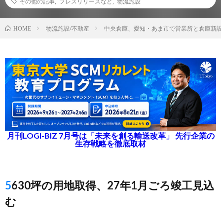
その他の記事
,
プレスリリースなど
,
物流施設
物流施設/不動産
中央倉庫、愛知・あま市で営業所と倉庫新
HOME
月刊LOGI-BIZ 7月号は「未来を創る輸送改革」 先行企業の
生存戦略を徹底取材
5630坪の用地取得、27年1月ごろ竣工見込
む