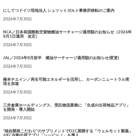
にしてつドイツ現地法人 シュツットガルト事務所移転のご案内
2026年7月30日
NCA／日本発国際航空貨物燃油サーチャージ適用額のお知らせ（2026年
8月1日適用 改定）
2026年7月30日
JAL／2026年8月前半 燃油サーチャージ適用額のお知らせ(変更)
2026年7月30日
椿本チエイン／再生可能エネルギーを活用し、カーボンニュートラル実
現を加速
2026年7月30日
三井倉庫ホールディングス、受託物流業務に 「生成AI出荷検品アプリ」
を開発・導入開始
2026年7月30日
“独自開発こだわり”のサプリメントでD2C展開する「ウェルモット製薬」
がEC自動出荷アプリ「シッピーノ」を導入