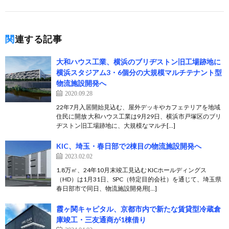
関連する記事
大和ハウス工業、横浜のブリヂストン旧工場跡地に
横浜スタジアム3・6個分の大規模マルチテナント型
物流施設開発へ
2020.09.28
22年7月入居開始見込む、屋外デッキやカフェテリアを地域
住民に開放 大和ハウス工業は9月29日、横浜市戸塚区のブリ
ヂストン旧工場跡地に、大規模なマルチ[…]
KIC、埼玉・春日部で2棟目の物流施設開発へ
2023.02.02
1.8万㎡、24年10月末竣工見込む KICホールディングス
（HD）は1月31日、SPC（特定目的会社）を通じて、埼玉県
春日部市で同日、物流施設開発用[…]
霞ヶ関キャピタル、京都市内で新たな賃貸型冷蔵倉
庫竣工・三友通商が1棟借り