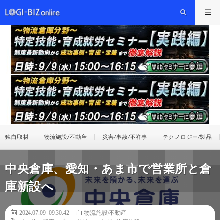
独自取材
物流施設/不動産
災害/事故/不祥事
テクノロジー/製品
中央倉庫、愛知・あま市で営業所と倉
庫新設へ
2024.07.09 09:30:42
物流施設/不動産