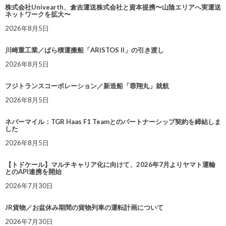
株式会社Univearth、倉吉運送株式会社と資本提携〜山陰エリアへ実運送
ネットワークを拡大〜
2026年8月5日
川崎重工業／ばら積運搬船「ARISTOS II」の引き渡し
2026年8月5日
フジトランスコーポレーション／新造船「蓉翔丸」就航
2026年8月5日
ネバーマイル：TGR Haas F1 Teamとのパートナーシップ契約を締結しま
した
2026年8月5日
【トドケール】マルチキャリア化に向けて、2026年7月よりヤマト運輸
とのAPI連携を開始
2026年7月30日
JR貨物／お盆休み期間の貨物列車の運転計画について
2026年7月30日