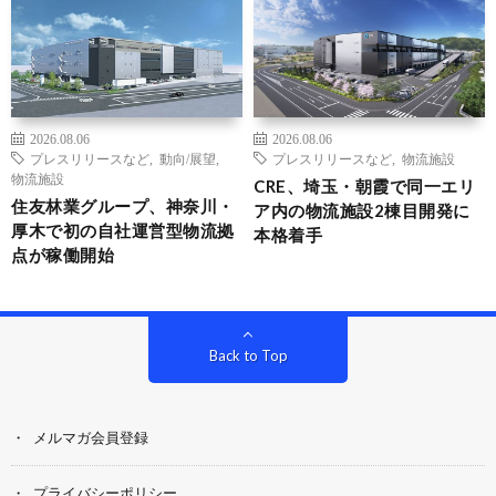
2026.08.06
2026.08.06
プレスリリースなど
,
動向/展望
,
プレスリリースなど
,
物流施設
物流施設
CRE、埼玉・朝霞で同一エリ
住友林業グループ、神奈川・
ア内の物流施設2棟目開発に
厚木で初の自社運営型物流拠
本格着手
点が稼働開始
Back to Top
メルマガ会員登録
プライバシーポリシー