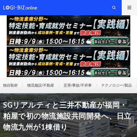
独自取材
物流施設/不動産
災害/事故/不祥事
テクノロジー/製品
SGリアルティと三井不動産が福岡・
粕屋で初の物流施設共同開発へ、日立
物流九州が1棟借り