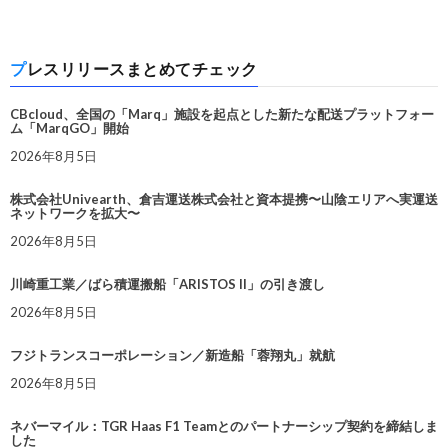
プレスリリースまとめてチェック
CBcloud、全国の「Marq」施設を起点とした新たな配送プラットフォー
ム「MarqGO」開始
2026年8月5日
株式会社Univearth、倉吉運送株式会社と資本提携〜山陰エリアへ実運送
ネットワークを拡大〜
2026年8月5日
川崎重工業／ばら積運搬船「ARISTOS II」の引き渡し
2026年8月5日
フジトランスコーポレーション／新造船「蓉翔丸」就航
2026年8月5日
ネバーマイル：TGR Haas F1 Teamとのパートナーシップ契約を締結しま
した