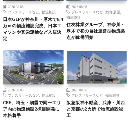
2026.08.06
2026.08.06
プレスリリースなど
,
物流施設
プレスリリースなど
,
動向/展望
,
物流施設
日本GLPが神奈川・厚木で8.4
住友林業グループ、神奈川・
万㎡の物流施設完成、日本エ
厚木で初の自社運営型物流拠
マソンや真栄運輸など入居決
点が稼働開始
定
2026.08.06
2026.08.06
プレスリリースなど
,
物流施設
プレスリリースなど
,
物流施設
CRE、埼玉・朝霞で同一エリ
阪急阪神不動産、兵庫・川西
ア内の物流施設2棟目開発に
と京都の2カ所で物流施設竣
本格着手
工