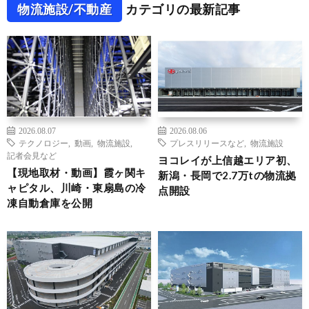
物流施設/不動産
カテゴリの最新記事
2026.08.07
2026.08.06
テクノロジー
,
動画
,
物流施設
,
プレスリリースなど
,
物流施設
記者会見など
ヨコレイが上信越エリア初、
【現地取材・動画】霞ヶ関キ
新潟・長岡で2.7万tの物流拠
ャピタル、川崎・東扇島の冷
点開設
凍自動倉庫を公開