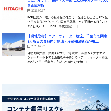
日立ハイテク、福岡・大牟田に3100平方メートルの
新倉庫開設
2021.09.17
BCP拡充の一環、各種部品の仕分け・配送など担当しSCM強
化 日立製作所グループで医療用器具などを手掛ける日立ハイ
テクは9月17日、BCP（事業継続計[…]
【現地取材】エア・ウォーター物流、千葉市で関東
2カ所目の食品向け冷凍・冷蔵物流拠点が竣工
2025.02.27
自動倉庫採用、温度可変エリアも設置 工業用ガス大手エア・
ウォーター傘下で低温物流を手掛けるエア・ウォーター物流
は2月26日、千葉市で完成した新たな物流[…]