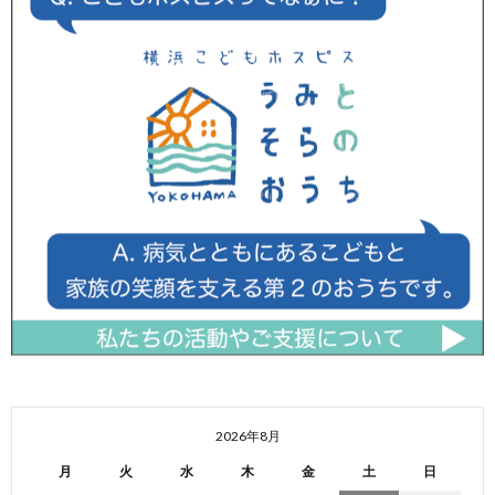
2026年8月
月
火
水
木
金
土
日