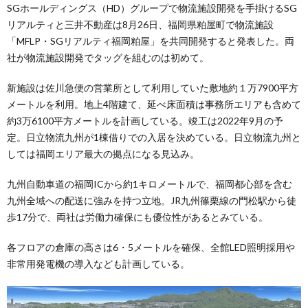
SGホールディングス（HD）グループで物流施設開発を手掛けるSG
リアルティと三井不動産は8月26日、福岡県粕屋町で物流施設
「MFLP・SGリアルティ福岡粕屋」を共同開発すると発表した。両
社が物流施設開発でタッグを組むのは初めて。
新施設は佐川急便の営業所として利用していた敷地約１万7900平方
メートルを利用。地上4階建て、延べ床面積は事務所エリアも含めて
約3万6100平方メートルを計画している。竣工は2022年9月の予
定。日立物流九州が1棟借りでの入居を決めている。日立物流九州と
しては福岡エリア最大の拠点になる見込み。
九州自動車道の福岡ICから約1キロメートルで、福岡都心部を含む
九州全域への配送に強みを持つ立地。JR九州篠栗線の門松駅から徒
歩17分で、両社は労働力確保にも優位性があるとみている。
各フロアの倉庫の高さは6・5メートルを確保、全館LED照明採用や
非常用発電機の導入なども計画している。