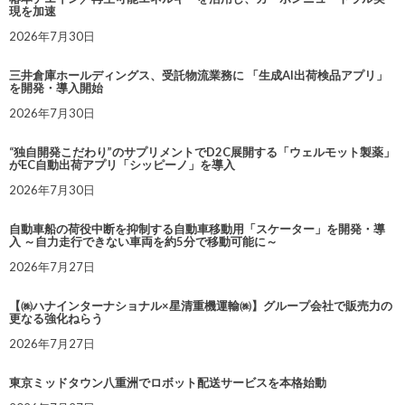
現を加速
2026年7月30日
三井倉庫ホールディングス、受託物流業務に 「生成AI出荷検品アプリ」
を開発・導入開始
2026年7月30日
“独自開発こだわり”のサプリメントでD2C展開する「ウェルモット製薬」
がEC自動出荷アプリ「シッピーノ」を導入
2026年7月30日
自動車船の荷役中断を抑制する自動車移動用「スケーター」を開発・導
入 ～自力走行できない車両を約5分で移動可能に～
2026年7月27日
【㈱ハナインターナショナル×星清重機運輸㈱】グループ会社で販売力の
更なる強化ねらう
2026年7月27日
東京ミッドタウン八重洲でロボット配送サービスを本格始動