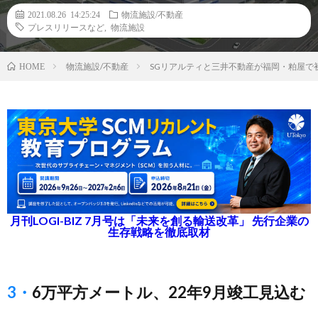
2021.08.26 14:25:24
物流施設/不動産
プレスリリースなど
,
物流施設
物流施設/不動産
SGリアルティと三井不動産が福岡・粕屋で
HOME
月刊LOGI-BIZ 7月号は「未来を創る輸送改革」 先行企業の
生存戦略を徹底取材
3・6万平方メートル、22年9月竣工見込む