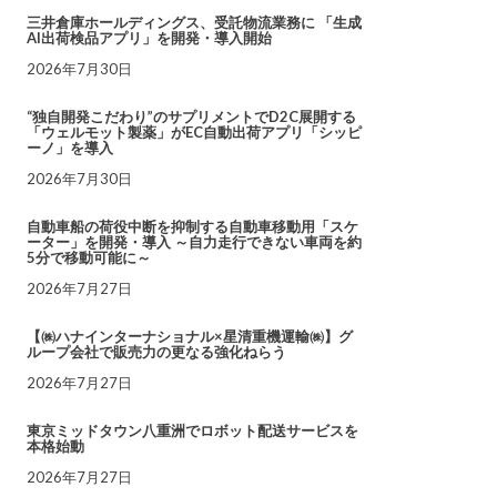
三井倉庫ホールディングス、受託物流業務に 「生成
AI出荷検品アプリ」を開発・導入開始
2026年7月30日
“独自開発こだわり”のサプリメントでD2C展開する
「ウェルモット製薬」がEC自動出荷アプリ「シッピ
ーノ」を導入
2026年7月30日
自動車船の荷役中断を抑制する自動車移動用「スケ
ーター」を開発・導入 ～自力走行できない車両を約
5分で移動可能に～
2026年7月27日
【㈱ハナインターナショナル×星清重機運輸㈱】グ
ループ会社で販売力の更なる強化ねらう
2026年7月27日
東京ミッドタウン八重洲でロボット配送サービスを
本格始動
2026年7月27日