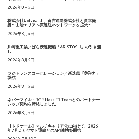
2026年8月5日
株式会社Univearth、倉吉運送株式会社と資本提
携〜山陰エリアへ実運送ネットワークを拡大〜
2026年8月5日
川崎重工業／ばら積運搬船「ARISTOS II」の引き渡
し
2026年8月5日
フジトランスコーポレーション／新造船「蓉翔丸」
就航
2026年8月5日
ネバーマイル：TGR Haas F1 Teamとのパートナー
シップ契約を締結しました
2026年8月5日
【トドケール】マルチキャリア化に向けて、2026
年7月よりヤマト運輸とのAPI連携を開始
2026年7月30日