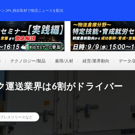
ーン,3PL,独自取材で物流ニュースを配信
事
テクノロジー/製品
雇用/人材
経営/業界動向
データ/
ク運送業界は6割がドライバー
プレスリリースなど