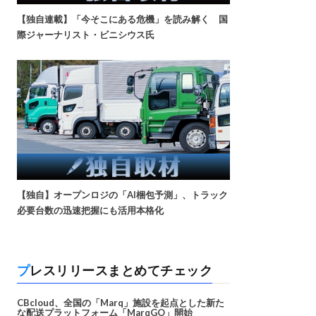
【独自連載】「今そこにある危機」を読み解く 国
際ジャーナリスト・ビニシウス氏
【独自】オープンロジの「AI梱包予測」、トラック
必要台数の迅速把握にも活用本格化
プレスリリースまとめてチェック
CBcloud、全国の「Marq」施設を起点とした新た
な配送プラットフォーム「MarqGO」開始