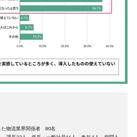
た物流業界関係者 80名
、課長23人、係長・一般社員16人、参与 1人、顧問 1