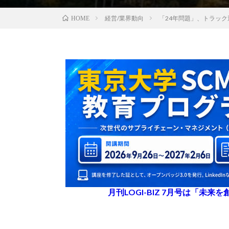
経営/業界動向
「24年問題」、トラッ
HOME
月刊LOGI-BIZ 7月号は「未