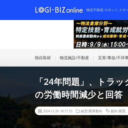
物流不動産,ロボット,ドロ
独自取材
物流施設/不動産
災害/事故/不祥
「24年問題」、トラッ
の労働時間減少と回答
2024.11.26 16:17:25
経営/業界動向
動向/展望
,