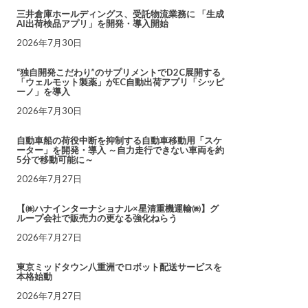
三井倉庫ホールディングス、受託物流業務に 「生成
AI出荷検品アプリ」を開発・導入開始
2026年7月30日
“独自開発こだわり”のサプリメントでD2C展開する
「ウェルモット製薬」がEC自動出荷アプリ「シッピ
ーノ」を導入
2026年7月30日
自動車船の荷役中断を抑制する自動車移動用「スケ
ーター」を開発・導入 ～自力走行できない車両を約
5分で移動可能に～
2026年7月27日
【㈱ハナインターナショナル×星清重機運輸㈱】グ
ループ会社で販売力の更なる強化ねらう
2026年7月27日
東京ミッドタウン八重洲でロボット配送サービスを
本格始動
2026年7月27日