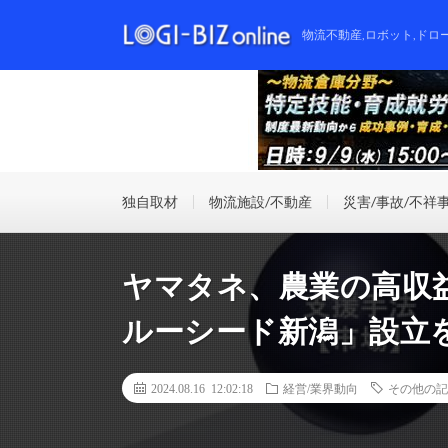
物流不動産,ロボット,ドロ
独自取材
物流施設/不動産
災害/事故/不祥
ヤマタネ、農業の高収
ルーシード新潟」設立
2024.08.16 12:02:18
経営/業界動向
その他の記