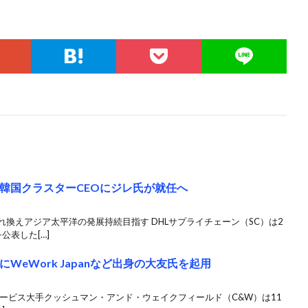
・韓国クラスターCEOにジレ氏が就任へ
れ換えアジア太平洋の発展持続目指す DHLサプライチェーン（SC）は2
公表した[…]
WeWork Japanなど出身の大友氏を起用
産サービス大手クッシュマン・アンド・ウェイクフィールド（C&W）は11