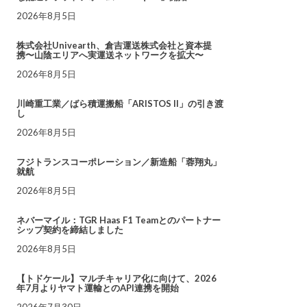
2026年8月5日
株式会社Univearth、倉吉運送株式会社と資本提
携〜山陰エリアへ実運送ネットワークを拡大〜
2026年8月5日
川崎重工業／ばら積運搬船「ARISTOS II」の引き渡
し
2026年8月5日
フジトランスコーポレーション／新造船「蓉翔丸」
就航
2026年8月5日
ネバーマイル：TGR Haas F1 Teamとのパートナー
シップ契約を締結しました
2026年8月5日
【トドケール】マルチキャリア化に向けて、2026
年7月よりヤマト運輸とのAPI連携を開始
2026年7月30日