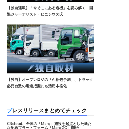
【独自連載】「今そこにある危機」を読み解く 国
際ジャーナリスト・ビニシウス氏
【独自】オープンロジの「AI梱包予測」、トラック
必要台数の迅速把握にも活用本格化
プレスリリースまとめてチェック
CBcloud、全国の「Marq」施設を起点とした新た
な配送プラットフォーム「MarqGO」開始