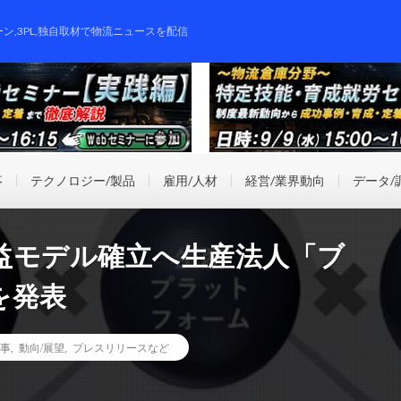
ーン,3PL,独自取材で物流ニュースを配信
事
テクノロジー/製品
雇用/人材
経営/業界動向
データ/
益モデル確立へ生産法人「ブ
を発表
事
,
動向/展望
,
プレスリリースなど