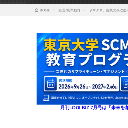
経営/業界動向
ヤマタネ、農業の高収益
HOME
月刊LOGI-BIZ 7月号は「未