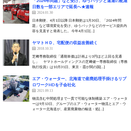
「2024年問題」など受け、ゆうパックと速達の配達
日数を一部エリアで延長へ★速報
2024.01.30
日本郵便、4月1日以降 日本郵便は1月30日、「2024年問
題」など環境変化を受け、ゆうパックなどのサービス提供内
容を見直すと発表した。 今年4月1日[…]
ヤマトＨＤ、宅配便の収益改善続く
2018.10.31
芝﨑専務取締役「通期単価は計画より3円ほど上回る見通
し」 ヤマトホールディングスの芝﨑健一専務取締役（専務
執行役員）は10月31日、東京・霞が関の国[…]
エア・ウォーター、北海道で産廃処理手掛けるリプ
ロワークHDを子会社化
2021.09.13
物流含む中間処理まで一貫で可能な体制構築 エア・ウォータ
ーは9月13日、グループのエア・ウォーター物流とエア・ウ
ォーター北海道が、産業廃棄物の輸送・処[…]