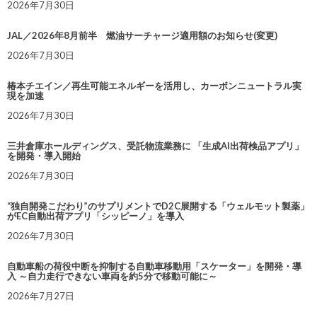
2026年7月30日
JAL／2026年8月前半 燃油サーチャージ適用額のお知らせ(変更)
2026年7月30日
椿本チエイン／再生可能エネルギーを活用し、カーボンニュートラル実
現を加速
2026年7月30日
三井倉庫ホールディングス、受託物流業務に 「生成AI出荷検品アプリ」
を開発・導入開始
2026年7月30日
“独自開発こだわり”のサプリメントでD2C展開する「ウェルモット製薬」
がEC自動出荷アプリ「シッピーノ」を導入
2026年7月30日
自動車船の荷役中断を抑制する自動車移動用「スケーター」を開発・導
入 ～自力走行できない車両を約5分で移動可能に～
2026年7月27日