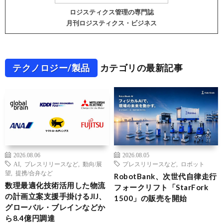
ロジスティクス管理の専門誌
月刊ロジスティクス・ビジネス
テクノロジー/製品
カテゴリの最新記事
2026.08.06
2026.08.05
AI
,
プレスリリースなど
,
動向/展
プレスリリースなど
,
ロボット
望
,
提携/合弁など
RobotBank、次世代自律走行
数理最適化技術活用した物流
フォークリフト「StarFork
の計画立案支援手掛けるJIJ、
1500」の販売を開始
グローバル・ブレインなどか
ら8.4億円調達