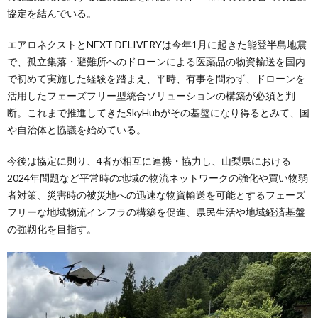
協定を結んでいる。
エアロネクストとNEXT DELIVERYは今年1月に起きた能登半島地震
で、孤立集落・避難所へのドローンによる医薬品の物資輸送を国内
で初めて実施した経験を踏まえ、平時、有事を問わず、ドローンを
活用したフェーズフリー型統合ソリューションの構築が必須と判
断。これまで推進してきたSkyHubがその基盤になり得るとみて、国
や自治体と協議を始めている。
今後は協定に則り、4者が相互に連携・協力し、山梨県における
2024年問題など平常時の地域の物流ネットワークの強化や買い物弱
者対策、災害時の被災地への迅速な物資輸送を可能とするフェーズ
フリーな地域物流インフラの構築を促進、県民生活や地域経済基盤
の強靱化を目指す。