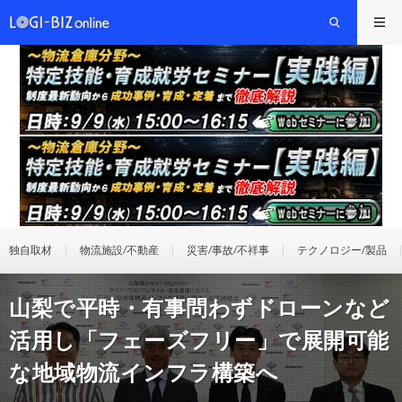
独自取材
物流施設/不動産
災害/事故/不祥事
テクノロジー/製品
山梨で平時・有事問わずドローンなど
活用し「フェーズフリー」で展開可能
な地域物流インフラ構築へ