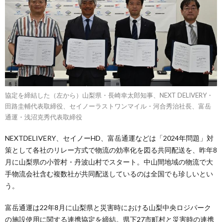
協定を締結した（左から）山梨県・長崎幸太郎知事、NEXT DELIVERY・
田路圭輔代表取締役、セイノーラストワンマイル・河合秀治社長、富岳
通運・浅沼克秀代表取締役
NEXTDELIVERY、セイノーHD、富岳通運などは「2024年問題」対
策として各社のリレー方式で物流の効率化を図る共同配送を、昨年8
月に山梨県の小菅村・丹波山村でスタート。中山間地域の物流で大
手物流会社含む複数社が共同配送しているのは全国でも珍しいとい
う。
富岳通運は22年8月に山梨県と災害時における山梨中央ロジパーク
の施設使用に関する連携協定を締結。県下27市町村と災害時の連携