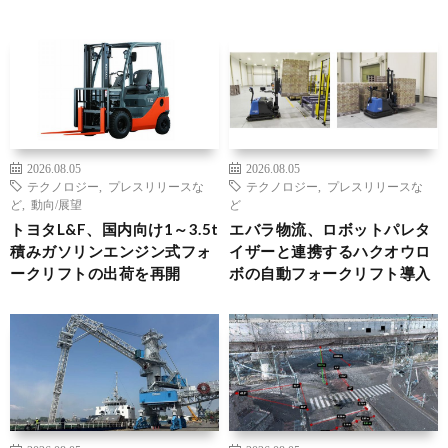
2026.08.05
2026.08.05
テクノロジー
,
プレスリリースな
テクノロジー
,
プレスリリースな
ど
,
動向/展望
ど
トヨタL&F、国内向け1～3.5t
エバラ物流、ロボットパレタ
積みガソリンエンジン式フォ
イザーと連携するハクオウロ
ークリフトの出荷を再開
ボの自動フォークリフト導入