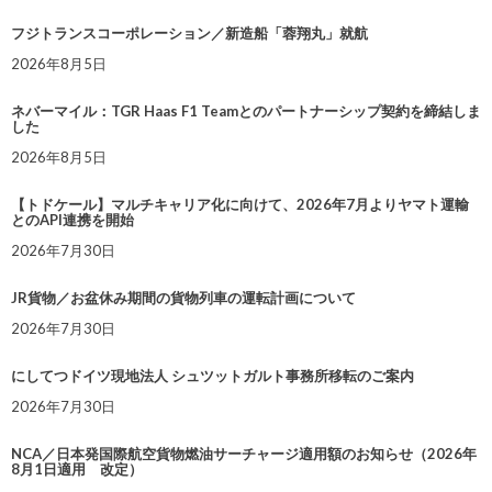
フジトランスコーポレーション／新造船「蓉翔丸」就航
2026年8月5日
ネバーマイル：TGR Haas F1 Teamとのパートナーシップ契約を締結しま
した
2026年8月5日
【トドケール】マルチキャリア化に向けて、2026年7月よりヤマト運輸
とのAPI連携を開始
2026年7月30日
JR貨物／お盆休み期間の貨物列車の運転計画について
2026年7月30日
にしてつドイツ現地法人 シュツットガルト事務所移転のご案内
2026年7月30日
NCA／日本発国際航空貨物燃油サーチャージ適用額のお知らせ（2026年
8月1日適用 改定）