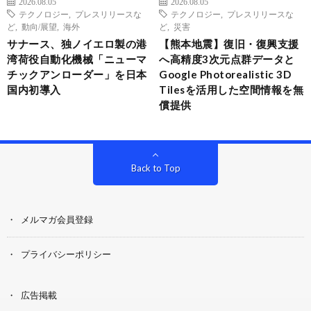
2026.08.05
2026.08.05
テクノロジー
,
プレスリリースな
テクノロジー
,
プレスリリースな
ど
,
動向/展望
,
海外
ど
,
災害
サナース、独ノイエロ製の港
【熊本地震】復旧・復興支援
湾荷役自動化機械「ニューマ
へ高精度3次元点群データと
チックアンローダー」を日本
Google Photorealistic 3D
国内初導入
Tilesを活用した空間情報を無
償提供
Back to Top
メルマガ会員登録
プライバシーポリシー
広告掲載