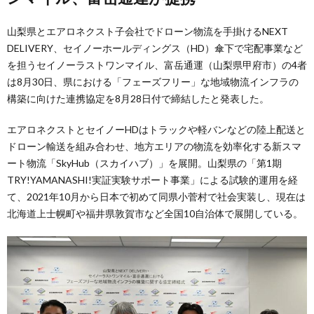
山梨県とエアロネクスト子会社でドローン物流を手掛けるNEXT
DELIVERY、セイノーホールディングス（HD）傘下で宅配事業など
を担うセイノーラストワンマイル、富岳通運（山梨県甲府市）の4者
は8月30日、県における「フェーズフリー」な地域物流インフラの
構築に向けた連携協定を8月28日付で締結したと発表した。
エアロネクストとセイノーHDはトラックや軽バンなどの陸上配送と
ドローン輸送を組み合わせ、地方エリアの物流を効率化する新スマ
ート物流「SkyHub（スカイハブ）」を展開。山梨県の「第1期
TRY!YAMANASHI!実証実験サポート事業」による試験的運用を経
て、2021年10月から日本で初めて同県小菅村で社会実装し、現在は
北海道上士幌町や福井県敦賀市など全国10自治体で展開している。