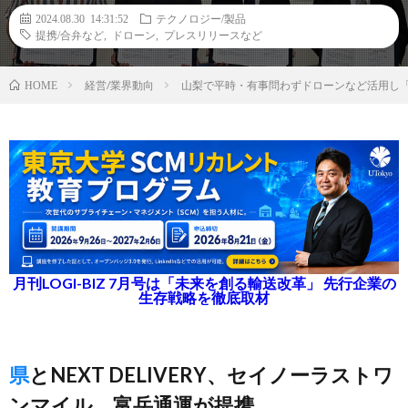
2024.08.30 14:31:52
テクノロジー/製品
提携/合弁など
,
ドローン
,
プレスリリースなど
経営/業界動向
山梨で平時・有事問わずドローンなど活用し
HOME
月刊LOGI-BIZ 7月号は「未来を創る輸送改革」 先行企業の
生存戦略を徹底取材
県とNEXT DELIVERY、セイノーラストワ
ンマイル、富岳通運が提携