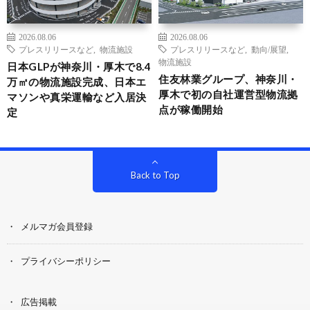
2026.08.06
2026.08.06
プレスリリースなど
,
物流施設
プレスリリースなど
,
動向/展望
,
物流施設
日本GLPが神奈川・厚木で8.4
住友林業グループ、神奈川・
万㎡の物流施設完成、日本エ
厚木で初の自社運営型物流拠
マソンや真栄運輸など入居決
点が稼働開始
定
Back to Top
メルマガ会員登録
プライバシーポリシー
広告掲載