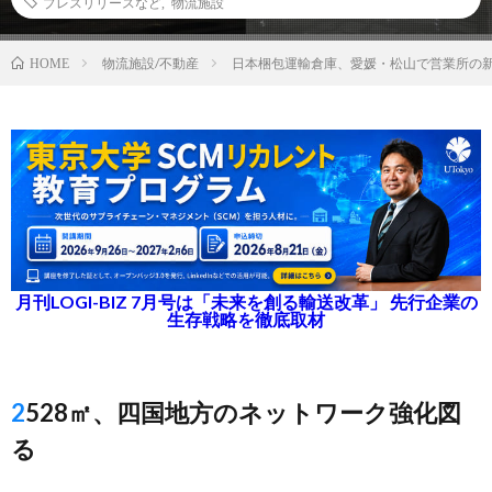
プレスリリースなど
,
物流施設
物流施設/不動産
日本梱包運輸倉庫、愛媛・松山で営業所の
HOME
月刊LOGI-BIZ 7月号は「未来を創る輸送改革」 先行企業の
生存戦略を徹底取材
2528㎡、四国地方のネットワーク強化図
る