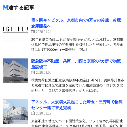
関連する記事
霞ヶ関キャピタル、京都市内で4万㎡の冷凍・冷蔵
倉庫開発へ
2026.01.24
28年春夏ごろ竣工予定 霞ヶ関キャピタルは1月23日、京都市
伏見区で物流施設の開発用地を取得したと発表した。 敷地面
積は約1万9000㎡（一部借地）で[…]
阪急阪神不動産、兵庫・川西と京都の2カ所で物流
施設竣工
2026.08.06
環境負荷低減に配慮 阪急阪神不動産は8月5日、兵庫県川西市
と京都市伏見区で建設を進めていた物流施設の「ロジスタ北
伊丹」と「ロジスタ京都伏見」がともに竣[…]
アスクル、大規模火災起こした埼玉・三芳町で物流
センター建て替え完成
2020.01.29
東急不建て替えでハード面対策強化、ソフト含めた再発防止
責務に 東急不動産とアスクルは1月29日、埼玉県三芳町で新