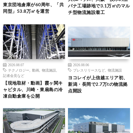
東京団地倉庫が60周年、「共
パナ工場跡地で3.1万㎡のマル
同型」53.8万㎡を運営
チ型物流施設着工
2026.08.07
2026.08.06
テクノロジー
,
動画
,
物流施設
,
プレスリリースなど
,
物流施設
記者会見など
ヨコレイが上信越エリア初、
【現地取材・動画】霞ヶ関キ
新潟・長岡で2.7万tの物流拠
ャピタル、川崎・東扇島の冷
点開設
凍自動倉庫を公開