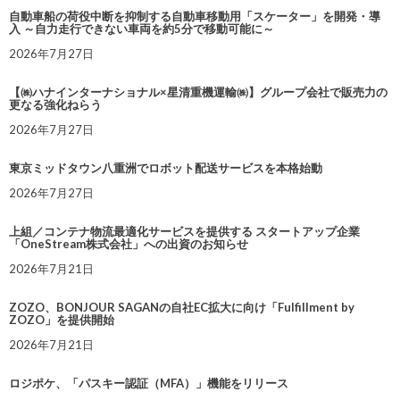
自動車船の荷役中断を抑制する自動車移動用「スケーター」を開発・導
入 ～自力走行できない車両を約5分で移動可能に～
2026年7月27日
【㈱ハナインターナショナル×星清重機運輸㈱】グループ会社で販売力の
更なる強化ねらう
2026年7月27日
東京ミッドタウン八重洲でロボット配送サービスを本格始動
2026年7月27日
上組／コンテナ物流最適化サービスを提供する スタートアップ企業
「OneStream株式会社」への出資のお知らせ
2026年7月21日
ZOZO、BONJOUR SAGANの自社EC拡大に向け「Fulfillment by
ZOZO」を提供開始
2026年7月21日
ロジポケ、「パスキー認証（MFA）」機能をリリース