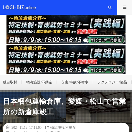
独自取材
物流施設/不動産
災害/事故/不祥事
テクノロジー/製品
日本梱包運輸倉庫、愛媛・松山で営業
所の新倉庫竣工
2024.11.12 17:11:05
物流施設/不動産