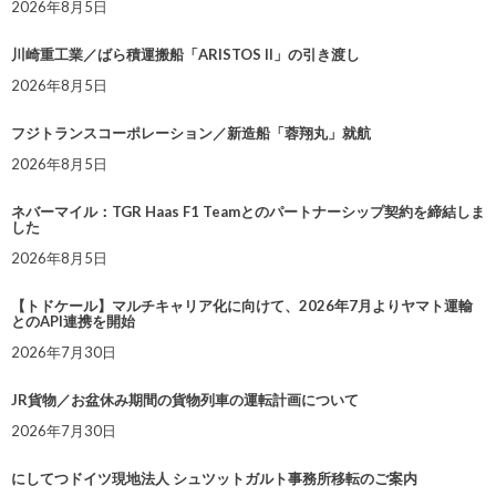
2026年8月5日
川崎重工業／ばら積運搬船「ARISTOS II」の引き渡し
2026年8月5日
フジトランスコーポレーション／新造船「蓉翔丸」就航
2026年8月5日
ネバーマイル：TGR Haas F1 Teamとのパートナーシップ契約を締結しま
した
2026年8月5日
【トドケール】マルチキャリア化に向けて、2026年7月よりヤマト運輸
とのAPI連携を開始
2026年7月30日
JR貨物／お盆休み期間の貨物列車の運転計画について
2026年7月30日
にしてつドイツ現地法人 シュツットガルト事務所移転のご案内