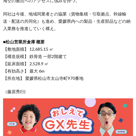
海空の拠点へのアクセスに強みを持つ。
同社は今後、地域同業者との協業（貨物集積・引取拠点、幹線輸
送・配送の共同化）も進め、愛媛県内への製品・生産部品などの納
入業務を推進していく構え。
■松山営業所倉庫 概要
【敷地面積】 12,685.15 ㎡
【構造規模】 鉄骨造 一部2階建て
【延床面積】 2,528.9 ㎡
【有効高さ】 最大 6m
【所在地】 愛媛県松山市太山寺町970番地
（藤原秀行)