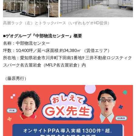
高層ラック（左）とトラックバース（いずれもゲオHD提供）
■ゲオグループ『中部物流センター』概要
名称：中部物流センター
坪数：10,400坪／延べ床面積 約34,380㎡ （賃借エリア）
所在地：愛知県岩倉市川井町下田南1番地9 三井不動産ロジスティク
スパーク名古屋岩倉（MFLP名古屋岩倉）内
（藤原秀行）