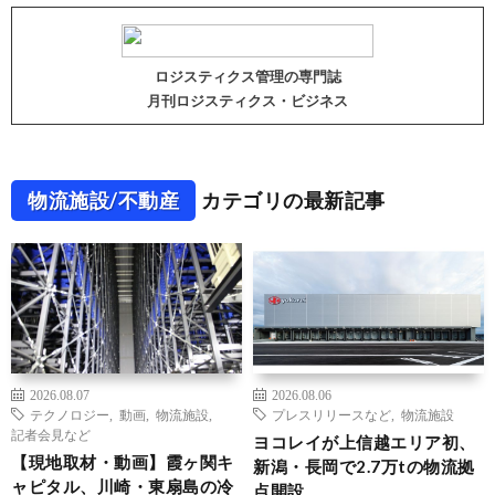
ロジスティクス管理の専門誌
月刊ロジスティクス・ビジネス
物流施設/不動産
カテゴリの最新記事
2026.08.07
2026.08.06
テクノロジー
,
動画
,
物流施設
,
プレスリリースなど
,
物流施設
記者会見など
ヨコレイが上信越エリア初、
【現地取材・動画】霞ヶ関キ
新潟・長岡で2.7万tの物流拠
ャピタル、川崎・東扇島の冷
点開設