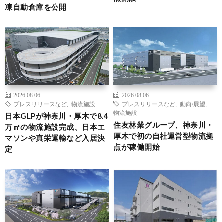
凍自動倉庫を公開
2026.08.06
2026.08.06
プレスリリースなど
,
物流施設
プレスリリースなど
,
動向/展望
,
物流施設
日本GLPが神奈川・厚木で8.4
住友林業グループ、神奈川・
万㎡の物流施設完成、日本エ
厚木で初の自社運営型物流拠
マソンや真栄運輸など入居決
点が稼働開始
定