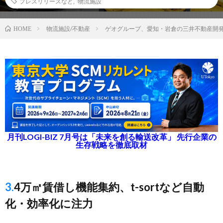
プレスリリースなど
,
物流施設
物流施設/不動産
ゲオグループ、愛知・岩倉の三井不動産開
HOME
月刊LOGI-BIZ 7月号は「未来を創る輸送改革」 先行企業の
生存戦略を徹底取材
3.4万㎡賃借し機能集約、t-sortなど自動
化・効率化に注力