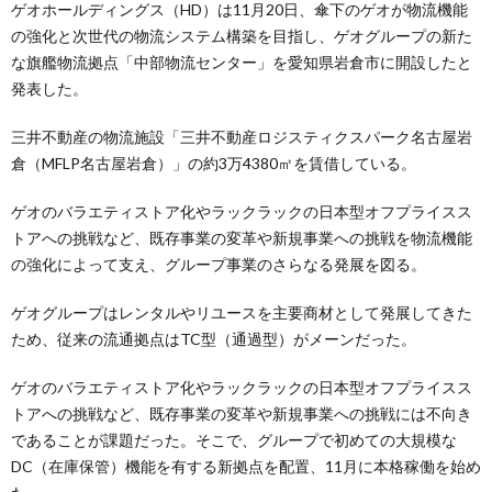
ゲオホールディングス（HD）は11月20日、傘下のゲオが物流機能
の強化と次世代の物流システム構築を目指し、ゲオグループの新た
な旗艦物流拠点「中部物流センター」を愛知県岩倉市に開設したと
発表した。
三井不動産の物流施設「三井不動産ロジスティクスパーク名古屋岩
倉（MFLP名古屋岩倉）」の約3万4380㎡を賃借している。
ゲオのバラエティストア化やラックラックの日本型オフプライスス
トアへの挑戦など、既存事業の変革や新規事業への挑戦を物流機能
の強化によって支え、グループ事業のさらなる発展を図る。
ゲオグループはレンタルやリユースを主要商材として発展してきた
ため、従来の流通拠点はTC型（通過型）がメーンだった。
ゲオのバラエティストア化やラックラックの日本型オフプライスス
トアへの挑戦など、既存事業の変革や新規事業への挑戦には不向き
であることが課題だった。そこで、グループで初めての大規模な
DC（在庫保管）機能を有する新拠点を配置、11月に本格稼働を始め