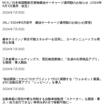
NCA／日本発国際航空貨物燃油サーチャージ適用額のお知らせ（2026年
8月1日適用 改定）
2026年7月30日
JAL／2026年8月前半 燃油サーチャージ適用額のお知らせ(変更)
2026年7月30日
椿本チエイン／再生可能エネルギーを活用し、カーボンニュートラル実
現を加速
2026年7月30日
三井倉庫ホールディングス、受託物流業務に 「生成AI出荷検品アプリ」
を開発・導入開始
2026年7月30日
“独自開発こだわり”のサプリメントでD2C展開する「ウェルモット製薬」
がEC自動出荷アプリ「シッピーノ」を導入
2026年7月30日
自動車船の荷役中断を抑制する自動車移動用「スケーター」を開発・導
入 ～自力走行できない車両を約5分で移動可能に～