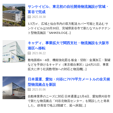
サンケイビル、東北初の自社開発物流施設が宮城・
富谷で完成
2025.10.30
1.5万㎡、広域と仙台市内の双方配送カバー可能と見込む サ
ンケイビルは10月30日、宮城県富谷市で新たなマルチテナン
ト型物流施設「SANKEILOGI[…]
キャディ、事業拡大で関西支社・物流施設を大阪市
港区へ移転
2021.06.22
敷地面積6・6倍、機能強化図る 板金・切削・金属加工・製罐
などを手掛けるキャディ（東京都台東区）は6月21日、事業
拡大に伴う社員数増加への対応と物流機[…]
日本通運、愛知・刈谷に7979平方メートルの全天候
型物流拠点を新設
2021.01.06
自動車業界のニーズに対応 日本通運は1月6日、愛知県刈谷市
で新たな物流拠点「刈谷北物流センター」を開設したと発表
した。 鉄骨造で地上2階建て、延べ床面[…]