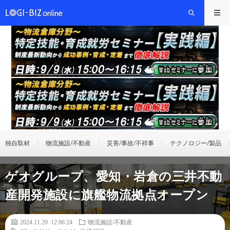
独自取材
物流施設/不動産
災害/事故/不祥事
テクノロジー/製品
ゲオグループ、愛知・岩倉の三井不動
産開発施設に旗艦物流拠点オープン
2024.11.20 12:06:24
物流施設/不動産