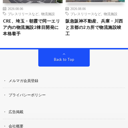
2026.08.06
2026.08.06
プレスリリースなど
,
物流施設
プレスリリースなど
,
物流施設
CRE、埼玉・朝霞で同一エリ
阪急阪神不動産、兵庫・川西
ア内の物流施設2棟目開発に
と京都の2カ所で物流施設竣
本格着手
工
Back to Top
メルマガ会員登録
プライバシーポリシー
広告掲載
会社概要