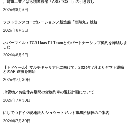
川崎重工業／ばら積運搬船「ARISTOS II」の引き渡し
2026年8月5日
フジトランスコーポレーション／新造船「蓉翔丸」就航
2026年8月5日
ネバーマイル：TGR Haas F1 Teamとのパートナーシップ契約を締結しま
した
2026年8月5日
【トドケール】マルチキャリア化に向けて、2026年7月よりヤマト運輸
とのAPI連携を開始
2026年7月30日
JR貨物／お盆休み期間の貨物列車の運転計画について
2026年7月30日
にしてつドイツ現地法人 シュツットガルト事務所移転のご案内
2026年7月30日