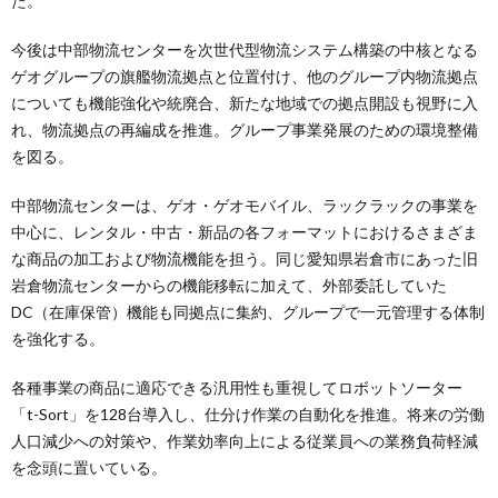
た。
今後は中部物流センターを次世代型物流システム構築の中核となる
ゲオグループの旗艦物流拠点と位置付け、他のグループ内物流拠点
についても機能強化や統廃合、新たな地域での拠点開設も視野に入
れ、物流拠点の再編成を推進。グループ事業発展のための環境整備
を図る。
中部物流センターは、ゲオ・ゲオモバイル、ラックラックの事業を
中心に、レンタル・中古・新品の各フォーマットにおけるさまざま
な商品の加工および物流機能を担う。同じ愛知県岩倉市にあった旧
岩倉物流センターからの機能移転に加えて、外部委託していた
DC（在庫保管）機能も同拠点に集約、グループで一元管理する体制
を強化する。
各種事業の商品に適応できる汎用性も重視してロボットソーター
「t-Sort」を128台導入し、仕分け作業の自動化を推進。将来の労働
人口減少への対策や、作業効率向上による従業員への業務負荷軽減
を念頭に置いている。