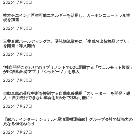
2026年7月30日
椿本チエイン／再生可能エネルギーを活用し、カーボンニュートラル実
現を加速
2026年7月30日
三井倉庫ホールディングス、受託物流業務に 「生成AI出荷検品アプリ」
を開発・導入開始
2026年7月30日
“独自開発こだわり”のサプリメントでD2C展開する「ウェルモット製薬」
がEC自動出荷アプリ「シッピーノ」を導入
2026年7月30日
自動車船の荷役中断を抑制する自動車移動用「スケーター」を開発・導
入 ～自力走行できない車両を約5分で移動可能に～
2026年7月27日
【㈱ハナインターナショナル×星清重機運輸㈱】グループ会社で販売力の
更なる強化ねらう
2026年7月27日