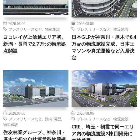
2026.08.06
2026.08.06
プレスリリースなど
,
物流施設
プレスリリースなど
,
物流施設
ヨコレイが上信越エリア初、
日本GLPが神奈川・厚木で8.4
新潟・長岡で2.7万tの物流拠
万㎡の物流施設完成、日本エ
点開設
マソンや真栄運輸など入居決
定
2026.08.06
2026.08.06
プレスリリースなど
,
動向/展望
,
プレスリリースなど
,
物流施設
物流施設
CRE、埼玉・朝霞で同一エリ
住友林業グループ、神奈川・
ア内の物流施設2棟目開発に
厚木で初の自社運営型物流拠