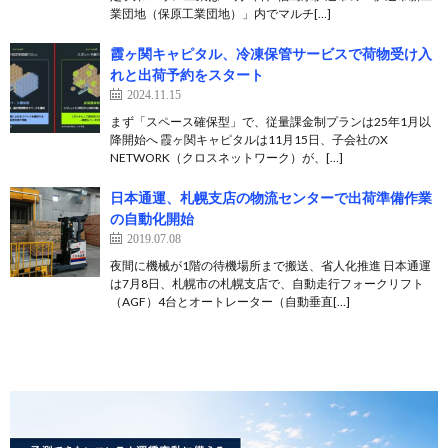
業団地（保原工業団地）」内でマルチ[…]
霞ヶ関キャピタル、冷凍保管サービスで荷物受け入
れと出荷予約をスタート
2024.11.15
まず「スペース確保型」で、従量課金制プランは25年1月以
降開始へ 霞ヶ関キャピタルは11月15日、子会社のX
NETWORK（クロスネットワーク）が、[…]
日本通運、札幌支店の物流センターで出荷準備作業
の自動化開始
2019.07.08
夜間に機械が1階の待機場所まで搬送、省人化推進 日本通運
は7月8日、札幌市の札幌支店で、自動走行フォークリフト
（AGF）4台とオートレーター（自動垂直[…]