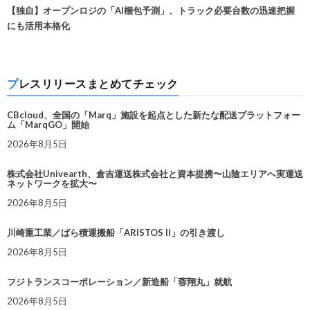
【独自】オープンロジの「AI梱包予測」、トラック必要台数の迅速把握
にも活用本格化
プレスリリースまとめてチェック
CBcloud、全国の「Marq」施設を起点とした新たな配送プラットフォー
ム「MarqGO」開始
2026年8月5日
株式会社Univearth、倉吉運送株式会社と資本提携〜山陰エリアへ実運送
ネットワークを拡大〜
2026年8月5日
川崎重工業／ばら積運搬船「ARISTOS II」の引き渡し
2026年8月5日
フジトランスコーポレーション／新造船「蓉翔丸」就航
2026年8月5日