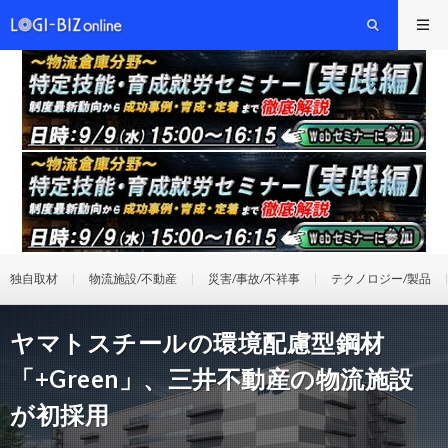
独自取材
物流施設/不動産
災害/事故/不祥事
テクノロジー/製品
ヤマトスチールの環境配慮型鋼材
「+Green」、三井不動産の物流施設
が初採用