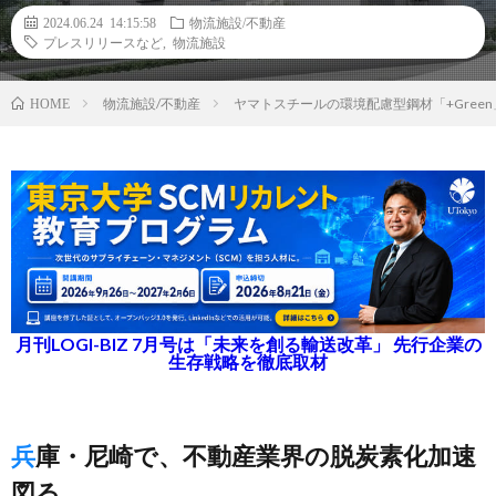
2024.06.24 14:15:58
物流施設/不動産
プレスリリースなど
,
物流施設
物流施設/不動産
ヤマトスチールの環境配慮型鋼材「+Gree
HOME
月刊LOGI-BIZ 7月号は「未来を創る輸送改革」 先行企業の
生存戦略を徹底取材
兵庫・尼崎で、不動産業界の脱炭素化加速
図る