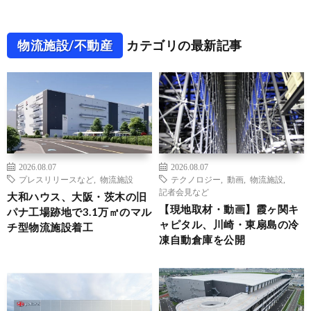
物流施設/不動産
カテゴリの最新記事
2026.08.07
2026.08.07
プレスリリースなど
,
物流施設
テクノロジー
,
動画
,
物流施設
,
記者会見など
大和ハウス、大阪・茨木の旧
【現地取材・動画】霞ヶ関キ
パナ工場跡地で3.1万㎡のマル
ャピタル、川崎・東扇島の冷
チ型物流施設着工
凍自動倉庫を公開