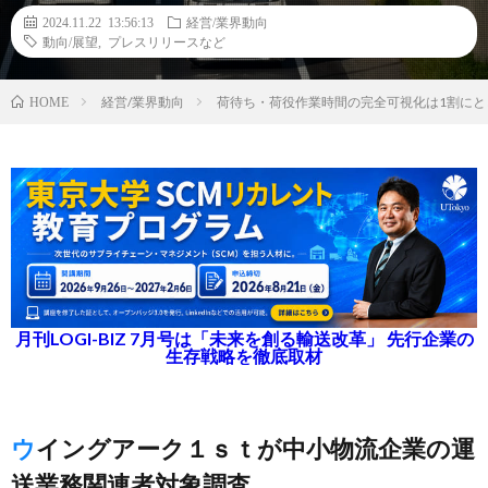
2024.11.22 13:56:13
経営/業界動向
動向/展望
,
プレスリリースなど
経営/業界動向
荷待ち・荷役作業時間の完全可視化は1割にと
HOME
月刊LOGI-BIZ 7月号は「未来を創る輸送改革」 先行企業の
生存戦略を徹底取材
ウイングアーク１ｓｔが中小物流企業の運
送業務関連者対象調査