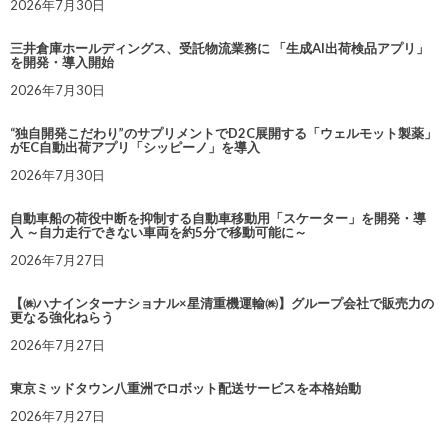
2026年7月30日
三井倉庫ホールディングス、受託物流業務に 「生成AI出荷検品アプリ」
を開発・導入開始
2026年7月30日
“独自開発こだわり”のサプリメントでD2C展開する「ウェルモット製薬」
がEC自動出荷アプリ「シッピーノ」を導入
2026年7月30日
自動車船の荷役中断を抑制する自動車移動用「スケーター」を開発・導
入 ～自力走行できない車両を約5分で移動可能に～
2026年7月27日
【㈱ハナインターナショナル×星清重機運輸㈱】グループ会社で販売力の
更なる強化ねらう
2026年7月27日
東京ミッドタウン八重洲でロボット配送サービスを本格始動
2026年7月27日