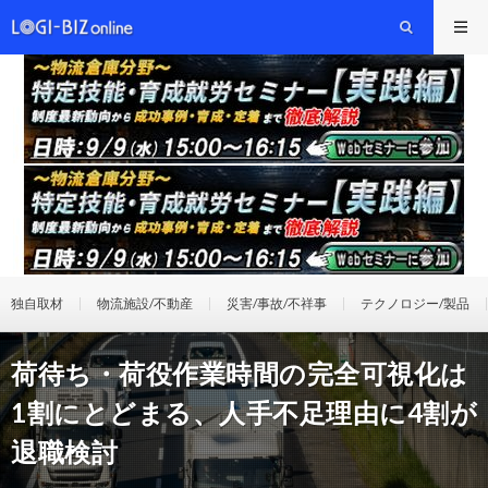
独自取材
物流施設/不動産
災害/事故/不祥事
テクノロジー/製品
荷待ち・荷役作業時間の完全可視化は
1割にとどまる、人手不足理由に4割が
退職検討