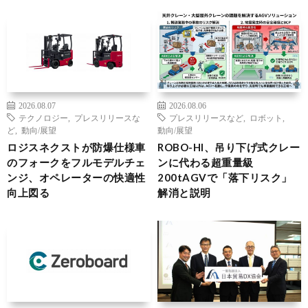
2026.08.07
2026.08.06
テクノロジー
,
プレスリリースな
プレスリリースなど
,
ロボット
,
ど
,
動向/展望
動向/展望
ロジスネクストが防爆仕様車
ROBO-HI、吊り下げ式クレー
のフォークをフルモデルチェ
ンに代わる超重量級
ンジ、オペレーターの快適性
200tAGVで「落下リスク」
向上図る
解消と説明