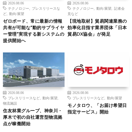
2026.08.06
2026.08.06
テクノロジー
,
プレスリリースな
テクノロジー
,
動向/展望
,
記者会
ど
,
動向/展望
見など
ゼロボード、常に最新の情報
【現地取材】貿易関連業務の
共有が可能な“動的サプライヤ
効率化目指す業界団体「日本
ー管理”実現する新システムの
貿易DX協会」が発足
提供開始へ
2026.08.06
2026.08.06
プレスリリースなど
,
動向/展望
,
プレスリリースなど
,
動向/展望
物流施設
モノタロウ、「お届け希望日
住友林業グループ、神奈川・
指定サービス」開始
厚木で初の自社運営型物流拠
点が稼働開始