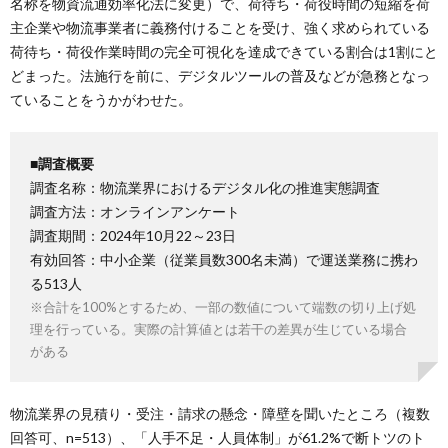
名称を物資流通効率化法に変更）で、荷待ち・荷役時間の短縮を荷
主企業や物流事業者に義務付けることを受け、強く求められている
荷待ち・荷役作業時間の完全可視化を達成できている割合は1割にと
どまった。法施行を前に、デジタルツールの普及などが急務となっ
ていることをうかがわせた。
■調査概要
調査名称：物流業界におけるデジタル化の推進実態調査
調査方法：オンラインアンケート
調査期間：2024年10月22～23日
有効回答：中小企業（従業員数300名未満）で運送業務に携わ
る513人
※合計を100%とするため、一部の数値について端数の切り上げ処
理を行っている。実際の計算値とは若干の差異が生じている場合
がある
物流業界の見積り・受注・請求の懸念・障壁を聞いたところ（複数
回答可、n=513）、「人手不足・人員体制」が61.2%で断トツのト