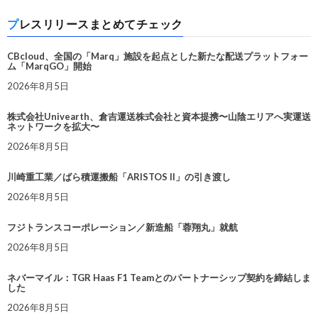
プレスリリースまとめてチェック
CBcloud、全国の「Marq」施設を起点とした新たな配送プラットフォー
ム「MarqGO」開始
2026年8月5日
株式会社Univearth、倉吉運送株式会社と資本提携〜山陰エリアへ実運送
ネットワークを拡大〜
2026年8月5日
川崎重工業／ばら積運搬船「ARISTOS II」の引き渡し
2026年8月5日
フジトランスコーポレーション／新造船「蓉翔丸」就航
2026年8月5日
ネバーマイル：TGR Haas F1 Teamとのパートナーシップ契約を締結しま
した
2026年8月5日