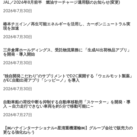
JAL／2026年8月前半 燃油サーチャージ適用額のお知らせ(変更)
2026年7月30日
椿本チエイン／再生可能エネルギーを活用し、カーボンニュートラル実
現を加速
2026年7月30日
三井倉庫ホールディングス、受託物流業務に 「生成AI出荷検品アプリ」
を開発・導入開始
2026年7月30日
“独自開発こだわり”のサプリメントでD2C展開する「ウェルモット製薬」
がEC自動出荷アプリ「シッピーノ」を導入
2026年7月30日
自動車船の荷役中断を抑制する自動車移動用「スケーター」を開発・導
入 ～自力走行できない車両を約5分で移動可能に～
2026年7月27日
【㈱ハナインターナショナル×星清重機運輸㈱】グループ会社で販売力の
更なる強化ねらう