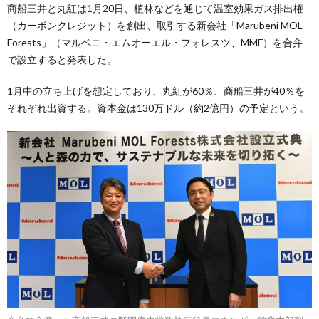
商船三井と丸紅は1月20日、植林などを通じて温室効果ガス排出権
（カーボンクレジット）を創出、取引する新会社「Marubeni MOL
Forests」（マルベニ・エムオーエル・フォレスツ、MMF）を合弁
で設立すると発表した。
1月中の立ち上げを想定しており、丸紅が60％、商船三井が40％を
それぞれ出資する。資本金は130万ドル（約2億円）の予定という。