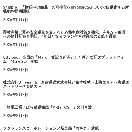
Shippio、「輸送中の商品」の可視化をInvoiceのAI-OCRで自動化する新
機能を提供開始
2026年8月9日
栗林商船／夏の安全運航を支えるため熱中症対策を強化。今年から船員
への飲料配布を開始、4年目となるファン付き作業服の支給も継続
2026年8月9日
CBcloud、全国の「Marq」施設を起点とした新たな配送プラットフォー
ム「MarqGO」開始
2026年8月5日
株式会社Univearth、倉吉運送株式会社と資本提携〜山陰エリアへ実運送
ネットワークを拡大〜
2026年8月5日
川崎重工業／ばら積運搬船「ARISTOS II」の引き渡し
2026年8月5日
フジトランスコーポレーション／新造船「蓉翔丸」就航