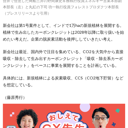
合弁で合意した商船三井の野間康史常務執行役員エネルギー営業本部副
本部長（左）と丸紅の下司 功一執行役員フォレストプロダクツ本部長
（プレスリリースより引用）
新会社は第1号案件として、インドで1万haの新規植林を展開する。
植林で生み出したカーボンクレジットは2028年以降に取り扱いを始
めたい考えだ。企業の脱炭素活動を後押ししていきたい考え。
新会社は最近、国内外で注目を集めている、CO2を大気中から直接
吸収・除去して生み出すカーボンクレジット「吸収・除去系カーボ
ンクレジット」をベースに事業を展開することを計画している。
具体的には、新規植林による炭素吸収、CCS（CO2地下貯留）など
を想定している。
（藤原秀行）