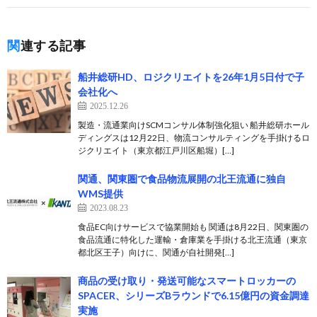
関連する記事
船井総研HD、ロジクリエイトを26年1月5日付で子
会社化へ
2025.12.26
製造・流通業向けSCMコンサル体制強化狙い 船井総研ホール
ディングスは12月22日、物流コンサルティングを手掛けるロ
ジクリエイト（東京都江戸川区船堀）[…]
関通、関東圏で食品物流展開の北王流通に独自
WMS提供
2023.08.23
食品EC向けサービスで協業開始も 関通は8月22日、関東圏の
食品流通に特化した運輸・倉庫業を手掛ける北王流通（東京
都北区王子）向けに、関通が自社開発[…]
商品の受け取り・発送可能なスマートロッカーの
SPACER、シリーズBラウンドで6.15億円の資金調達
実施