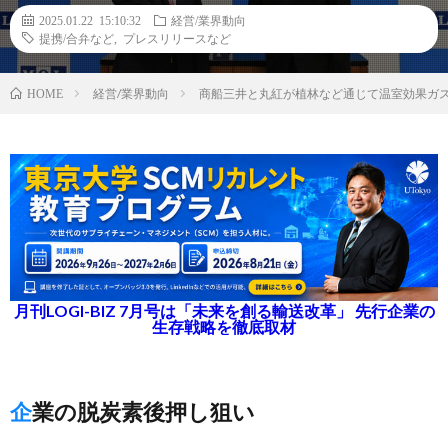
2025.01.22 15:10:32
経営/業界動向
提携/合弁など
,
プレスリリースなど
経営/業界動向
商船三井と丸紅が植林など通じて温室効果ガ
HOME
月刊LOGI-BIZ 7月号は「未来を創る輸送改革」 先行企業の
生存戦略を徹底取材
企業の脱炭素後押し狙い