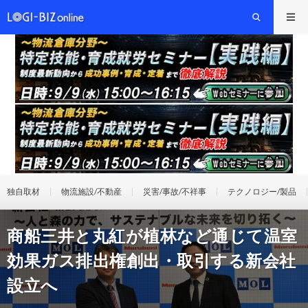
独自取材
物流施設/不動産
災害/事故/不祥事
テクノロジー/製品
商船三井と丸紅が植林など通じて温室
効果ガス排出権創出・取引する新会社
設立へ