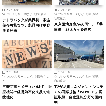
2026.08.08
2026.08.08
プレスリリースなど
,
動向/展望
プレスリリースなど
,
動向/展望
,
物流施設
テトラパックが業界初、常温
東京団地倉庫が60周年、「共
保存可能なツナ製品向け紙容
同型」53.8万㎡を運営
器を発表
2026.08.08
2026.08.08
プレスリリースなど
,
提携/合弁な
プレスリリースなど
,
動向/展望
,
ど
自動運転
三菱商事とメディパルHD、医
T2が品質マネジメントシステ
療機関の経営効率化支援で連
ムの国際規格「ISO9001」認
携強化
証取得、自動運転分野で国内
初