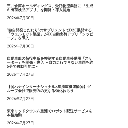
三井倉庫ホールディングス、受託物流業務に 「生成
AI出荷検品アプリ」を開発・導入開始
2026年7月30日
“独自開発こだわり”のサプリメントでD2C展開する
「ウェルモット製薬」がEC自動出荷アプリ「シッピ
ーノ」を導入
2026年7月30日
自動車船の荷役中断を抑制する自動車移動用「スケ
ーター」を開発・導入 ～自力走行できない車両を約
5分で移動可能に～
2026年7月27日
【㈱ハナインターナショナル×星清重機運輸㈱】グ
ループ会社で販売力の更なる強化ねらう
2026年7月27日
東京ミッドタウン八重洲でロボット配送サービスを
本格始動
2026年7月27日