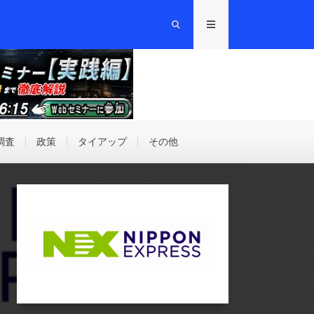
調査
政策
タイアップ
その他