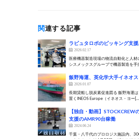
関連する記事
ラピュタロボのピッキング支援
2026.02.17
医療機器製造現場の物流自動化と人材の
シスメックスグループで機器製造を手掛
飯野海運、英化学大手イネオス
2026.01.07
長期貸船し脱炭素促進図る 飯野海運は
置くINEOS Europe（イネオス・ヨー[…
【独自・動画】STOCKCRE
支援のAMR90台稼働
2024.06.24
千葉・八千代のプロロジス施設内、300