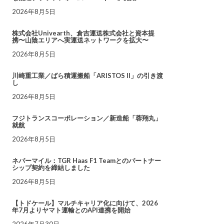
2026年8月5日
株式会社Univearth、倉吉運送株式会社と資本提
携〜山陰エリアへ実運送ネットワークを拡大〜
2026年8月5日
川崎重工業／ばら積運搬船「ARISTOS II」の引き渡
し
2026年8月5日
フジトランスコーポレーション／新造船「蓉翔丸」
就航
2026年8月5日
ネバーマイル：TGR Haas F1 Teamとのパートナー
シップ契約を締結しました
2026年8月5日
【トドケール】マルチキャリア化に向けて、2026
年7月よりヤマト運輸とのAPI連携を開始
2026年7月30日