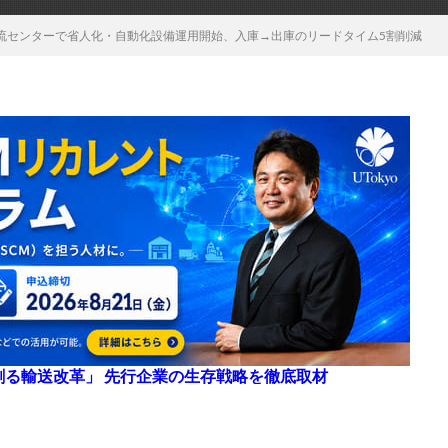
流センターで省人化・自動化設備運用開始、入庫→出庫のリードタイム5割削減
来を創る輸送改革」 先行企業の生存戦略を徹底取材