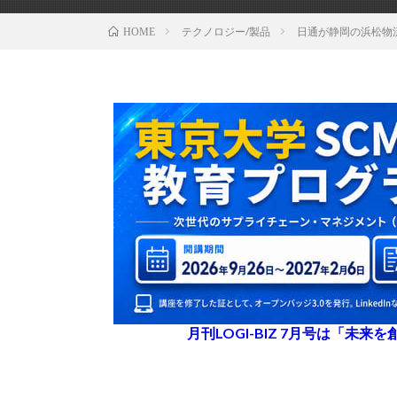
テクノロジー/製品
日通が静岡の浜松物
HOME
月刊LOGI-BIZ 7月号は「未