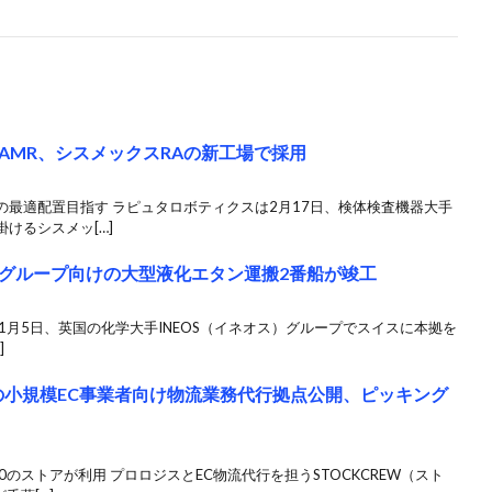
AMR、シスメックスRAの新工場で採用
最適配置目指す ラピュタロボティクスは2月17日、検体検査機器大手
けるシスメッ[…]
グループ向けの大型液化エタン運搬2番船が竣工
1月5日、英国の化学大手INEOS（イネオス）グループでスイスに本拠を
]
Wの小規模EC事業者向け物流業務代行拠点公開、ピッキング
のストアが利用 プロロジスとEC物流代行を担うSTOCKCREW（スト