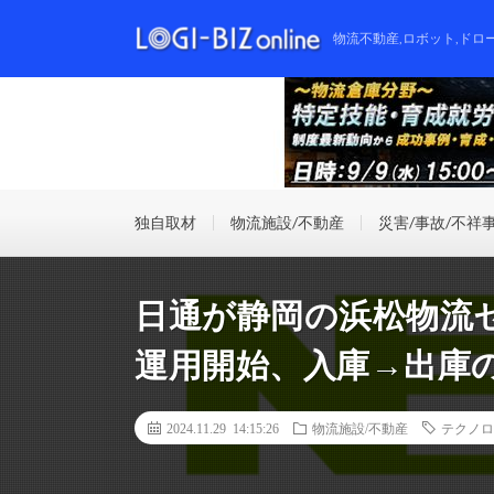
物流不動産,ロボット,ドロ
独自取材
物流施設/不動産
災害/事故/不祥
日通が静岡の浜松物流
運用開始、入庫→出庫
2024.11.29 14:15:26
物流施設/不動産
テクノロ