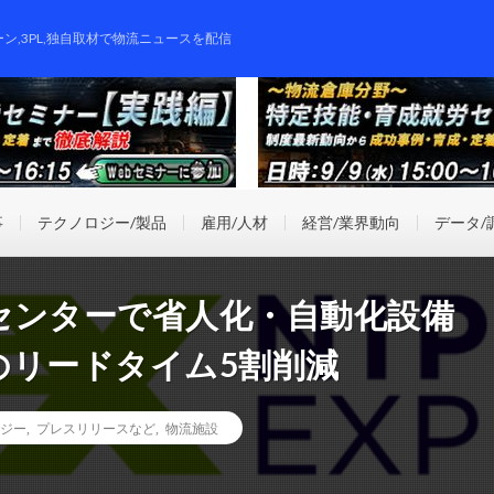
ーン,3PL,独自取材で物流ニュースを配信
事
テクノロジー/製品
雇用/人材
経営/業界動向
データ/
センターで省人化・自動化設備
のリードタイム5割削減
ジー
,
プレスリリースなど
,
物流施設