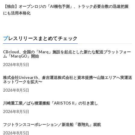
【独自】オープンロジの「AI梱包予測」、トラック必要台数の迅速把握
にも活用本格化
プレスリリースまとめてチェック
CBcloud、全国の「Marq」施設を起点とした新たな配送プラットフォー
ム「MarqGO」開始
2026年8月5日
株式会社Univearth、倉吉運送株式会社と資本提携〜山陰エリアへ実運送
ネットワークを拡大〜
2026年8月5日
川崎重工業／ばら積運搬船「ARISTOS II」の引き渡し
2026年8月5日
フジトランスコーポレーション／新造船「蓉翔丸」就航
2026年8月5日