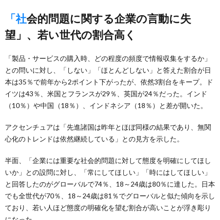
「社会的問題に関する企業の言動に失
望」、若い世代の割合高く
「製品・サービスの購入時、どの程度の頻度で情報収集をするか」
との問いに対し、「しない」「ほとんどしない」と答えた割合が日
本は35％で前年から2ポイント下がったが、依然3割台をキープ。ド
イツは43％、米国とフランスが29％、英国が24％だった。インド
（10％）や中国（18％）、インドネシア（18％）と差が開いた。
アクセンチュアは「先進諸国は昨年とほぼ同様の結果であり、無関
心化のトレンドは依然継続している」との見方を示した。
半面、「企業には重要な社会的問題に対して態度を明確にしてほし
いか」との設問に対し、「常にしてほしい」「時にはしてほしい」
と回答したのがグローバルで74％、18～24歳は80％に達した。日本
でも全世代が70％、18～24歳は81％でグローバルと似た傾向を示し
ており、若い人ほど態度の明確化を望む割合が高いことが浮き彫り
になった。