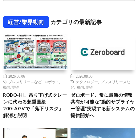
経営/業界動向
カテゴリの最新記事
2026.08.06
2026.08.06
プレスリリースなど
,
ロボット
,
テクノロジー
,
プレスリリースな
動向/展望
ど
,
動向/展望
ROBO-HI、吊り下げ式クレー
ゼロボード、常に最新の情報
ンに代わる超重量級
共有が可能な“動的サプライヤ
200tAGVで「落下リスク」
ー管理”実現する新システムの
解消と説明
提供開始へ