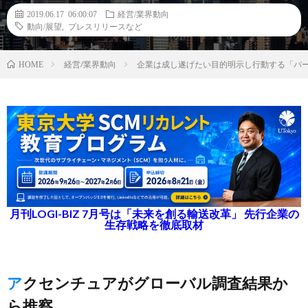
2019.06.17 06:00:07
経営/業界動向
動向/展望
,
プレスリリースなど
経営/業界動向
企業は成し遂げたい目的明示し行動する「パ
HOME
月刊LOGI-BIZ 7月号は「未来を創る輸送改革」 先行企業の
生存戦略を徹底取材
アクセンチュアがグローバル調査結果か
ら推察