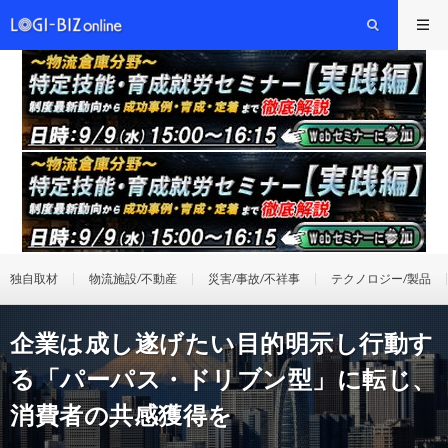
独自取材
物流施設/不動産
災害/事故/不祥事
テクノロジー/製品
企業は成し遂げたい目的明示し行動す
る「パーパス・ドリブン型」に転じ、
消費者の共感獲得を