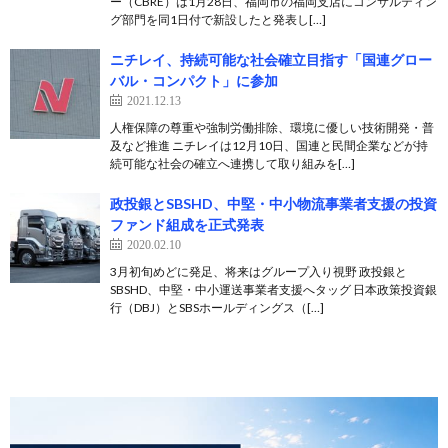
ー（CBRE）は1月28日、福岡市の福岡支店にコンサルティン
グ部門を同1日付で新設したと発表し[…]
ニチレイ、持続可能な社会確立目指す「国連グロー
バル・コンパクト」に参加
2021.12.13
人権保障の尊重や強制労働排除、環境に優しい技術開発・普
及など推進 ニチレイは12月10日、国連と民間企業などが持
続可能な社会の確立へ連携して取り組みを[…]
政投銀とSBSHD、中堅・中小物流事業者支援の投資
ファンド組成を正式発表
2020.02.10
3月初旬めどに発足、将来はグループ入り視野 政投銀と
SBSHD、中堅・中小運送事業者支援へタッグ 日本政策投資銀
行（DBJ）とSBSホールディングス（[…]