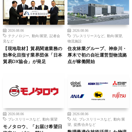
2026.08.06
2026.08.06
テクノロジー
,
動向/展望
,
記者会
プレスリリースなど
,
動向/展望
,
見など
物流施設
【現地取材】貿易関連業務の
住友林業グループ、神奈川・
効率化目指す業界団体「日本
厚木で初の自社運営型物流拠
貿易DX協会」が発足
点が稼働開始
2026.08.06
2026.08.06
プレスリリースなど
,
動向/展望
AI
,
プレスリリースなど
,
動向/展
望
,
提携/合弁など
モノタロウ、「お届け希望日
数理最適化技術活用した物流