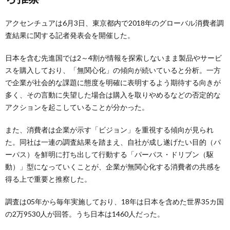
アクセンチュアは6月3日、東京都内で2018年のグローバル消費者調
査結果に関する記者発表会を開催した。
日本を含む先進国では2～4割が情報を探索しないまま製品やサービ
スを購入しており、「無関心化」の傾向が続いていると分析。一方
で企業が社会的な課題に態度を明確に表明するよう期待する向きが
多く、その言動に失望した場合は購入を取りやめるなどの否定的な
アクションを起こしていることが分かった。
また、消費者は企業が示す「ビジョン」を重視する傾向が見られ
た。同社は一連の調査結果を踏まえ、自社が成し遂げたい目的（パ
ーパス）を鮮明に打ち出して行動する「パーパス・ドリブン（駆
動）」型になっていくことが、企業が無関心化する消費者の共感を
得る上で重要と推察した。
調査は05年から毎年実施しており、18年は日本を含めた世界35カ国
の2万9530人が回答。うち日本は1460人だった。