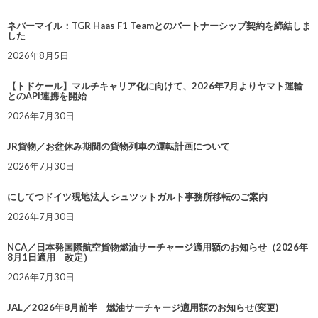
ネバーマイル：TGR Haas F1 Teamとのパートナーシップ契約を締結しま
した
2026年8月5日
【トドケール】マルチキャリア化に向けて、2026年7月よりヤマト運輸
とのAPI連携を開始
2026年7月30日
JR貨物／お盆休み期間の貨物列車の運転計画について
2026年7月30日
にしてつドイツ現地法人 シュツットガルト事務所移転のご案内
2026年7月30日
NCA／日本発国際航空貨物燃油サーチャージ適用額のお知らせ（2026年
8月1日適用 改定）
2026年7月30日
JAL／2026年8月前半 燃油サーチャージ適用額のお知らせ(変更)