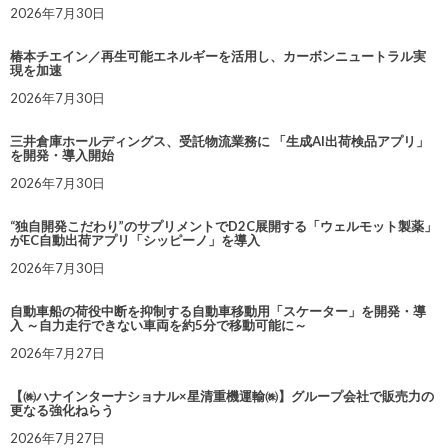
2026年7月30日
椿本チエイン／再生可能エネルギーを活用し、カーボンニュートラル実
現を加速
2026年7月30日
三井倉庫ホールディングス、受託物流業務に 「生成AI出荷検品アプリ」
を開発・導入開始
2026年7月30日
“独自開発こだわり”のサプリメントでD2C展開する「ウェルモット製薬」
がEC自動出荷アプリ「シッピーノ」を導入
2026年7月30日
自動車船の荷役中断を抑制する自動車移動用「スケーター」を開発・導
入 ～自力走行できない車両を約5分で移動可能に～
2026年7月27日
【㈱ハナインターナショナル×星清重機運輸㈱】グループ会社で販売力の
更なる強化ねらう
2026年7月27日