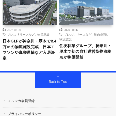
2026.08.06
2026.08.06
プレスリリースなど
,
物流施設
プレスリリースなど
,
動向/展望
,
物流施設
日本GLPが神奈川・厚木で8.4
住友林業グループ、神奈川・
万㎡の物流施設完成、日本エ
厚木で初の自社運営型物流拠
マソンや真栄運輸など入居決
点が稼働開始
定
Back to Top
メルマガ会員登録
プライバシーポリシー