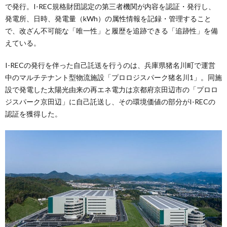
で発行。I-REC規格財団認定の第三者機関が内容を認証・発行し、
発電所、日時、発電量（kWh）の属性情報を記録・管理すること
で、改ざん不可能な「唯一性」と履歴を追跡できる「追跡性」を備
えている。
I-RECの発行を伴った自己託送を行うのは、兵庫県猪名川町で運営
中のマルチテナント型物流施設「プロロジスパーク猪名川1」。同施
設で発電した太陽光由来の再エネ電力は京都府京田辺市の「プロロ
ジスパーク京田辺」に自己託送し、その環境価値の部分がI-RECの
認証を獲得した。