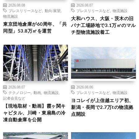
2026.08.08
2026.08.07
プレスリリースなど
,
動向/展望
,
プレスリリースなど
,
物流施設
物流施設
大和ハウス、大阪・茨木の旧
東京団地倉庫が60周年、「共
パナ工場跡地で3.1万㎡のマル
同型」53.8万㎡を運営
チ型物流施設着工
2026.08.07
2026.08.06
テクノロジー
,
動画
,
物流施設
,
プレスリリースなど
,
物流施設
記者会見など
ヨコレイが上信越エリア初、
【現地取材・動画】霞ヶ関キ
新潟・長岡で2.7万tの物流拠
ャピタル、川崎・東扇島の冷
点開設
凍自動倉庫を公開