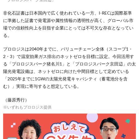
非化石証書は日本国内で広く使われている一方、I-RECは国際基準
に準拠した証書で発電源や属性情報の透明性が高く、グローバル市
場での信頼性向上を目指す企業にとっては不可欠な存在となってい
る。
プロロジスは2040年までに、バリューチェーン全体（スコープ1・
2・3）で温室効果ガス排出のネットゼロを目標に設定。今回活用す
る「プロロジスパーク猪名川1」と「プロロジスパーク京田辺」の太
陽光発電設備は、ネットゼロに向けた中間目標として定めている
「2025年までに1GWの太陽光発電キャパシティ（蓄電池分を含
む）」実現に寄与すると想定している。
（藤原秀行）
※いずれもプロロジス提供