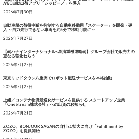
がEC自動出荷アプリ「シッピーノ」を導入
2026年7月30日
自動車船の荷役中断を抑制する自動車移動用「スケーター」を開発・導
入 ～自力走行できない車両を約5分で移動可能に～
2026年7月27日
【㈱ハナインターナショナル×星清重機運輸㈱】グループ会社で販売力の
更なる強化ねらう
2026年7月27日
東京ミッドタウン八重洲でロボット配送サービスを本格始動
2026年7月27日
上組／コンテナ物流最適化サービスを提供する スタートアップ企業
「OneStream株式会社」への出資のお知らせ
2026年7月21日
ZOZO、BONJOUR SAGANの自社EC拡大に向け「Fulfillment by
ZOZO」を提供開始