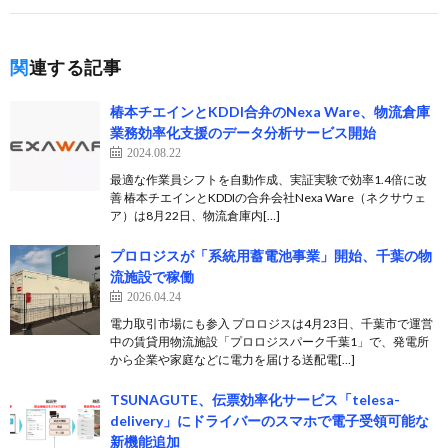
関連する記事
椿本チエインとKDDI合弁のNexa Ware、物流倉庫
業務効率化支援のデータ分析サービス開始
2024.08.22
最適な作業員シフトを自動作成、実証実験で効率1.4倍に改
善 椿本チエインとKDDIの合弁会社Nexa Ware（ネクサウェ
ア）は8月22日、物流倉庫内[…]
プロロジスが「系統用蓄電池事業」開始、千葉の物
流施設で稼働
2026.04.24
電力取引市場にも参入 プロロジスは4月23日、千葉市で運営
中の賃貸用物流施設「プロロジスパーク千葉1」で、発電所
から企業や家庭などに電力を届ける送配電[…]
TSUNAGUTE、伝票効率化サービス「telesa-
delivery」にドライバーのスマホで電子受領可能な
新機能追加