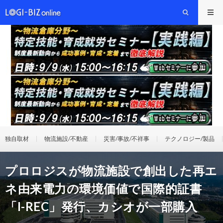
独自取材
物流施設/不動産
災害/事故/不祥事
テクノロジー/製品
プロロジスが物流施設で創出した再エ
ネ由来電力の環境価値で国際的証書
「I-REC」発行、カシオが一部購入