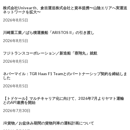
株式会社Univearth、倉吉運送株式会社と資本提携〜山陰エリアへ実運送
ネットワークを拡大〜
2026年8月5日
川崎重工業／ばら積運搬船「ARISTOS II」の引き渡し
2026年8月5日
フジトランスコーポレーション／新造船「蓉翔丸」就航
2026年8月5日
ネバーマイル：TGR Haas F1 Teamとのパートナーシップ契約を締結しま
した
2026年8月5日
【トドケール】マルチキャリア化に向けて、2026年7月よりヤマト運輸
とのAPI連携を開始
2026年7月30日
JR貨物／お盆休み期間の貨物列車の運転計画について