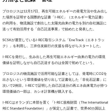
プロロジスは12月17日、再生可能エネルギーの発電方法や生み出し
た場所を証明する国際的な証書「I-REC」（エネルギー電力証書）
の利用を、物流施設で創出した太陽光由来の電力を別の自社施設に
送って有効活用する「自己託送事業」で始めたと発表した。
SCSKが運営しているI-REC取引システム「EneTrack（エネトラッ
ク）」を利用し、三井住友銀行の支援を得ながらスタートした。
I-RECを発行し、生み出した再生可能エネルギー由来の電力の環境
価値を証明しながら自己託送するのは全国で初めてという。
プロロジスの物流施設で活用可能な証書としては、発電時にCO2を
出さないという環境価値を切り出して証書化した「非化石証書」に
次いで2例目。I-RECで証明した自己託送分の再エネ由来電力が持つ
環境価値の一部は、カシオ計算機が購入する。
I-RECはオランダに本部を置く 「I-REC規格財団（The International
REC Standard Foundation）」が策定した証書で、世界60カ国以上