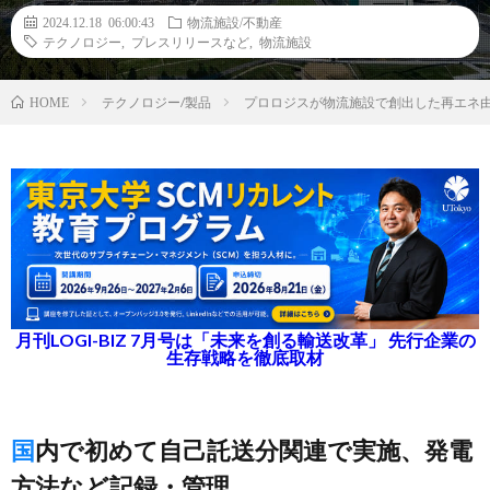
2024.12.18 06:00:43
物流施設/不動産
テクノロジー
,
プレスリリースなど
,
物流施設
テクノロジー/製品
プロロジスが物流施設で創出した再エネ由
HOME
月刊LOGI-BIZ 7月号は「未来を創る輸送改革」 先行企業の
生存戦略を徹底取材
国内で初めて自己託送分関連で実施、発電
方法など記録・管理