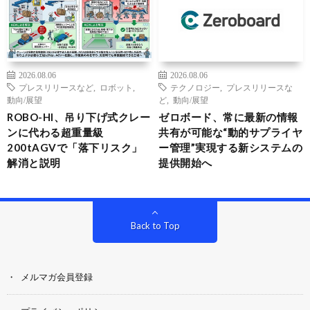
2026.08.06
2026.08.06
プレスリリースなど
,
ロボット
,
テクノロジー
,
プレスリリースな
動向/展望
ど
,
動向/展望
ROBO-HI、吊り下げ式クレー
ゼロボード、常に最新の情報
ンに代わる超重量級
共有が可能な“動的サプライヤ
200tAGVで「落下リスク」
ー管理”実現する新システムの
解消と説明
提供開始へ
Back to Top
メルマガ会員登録