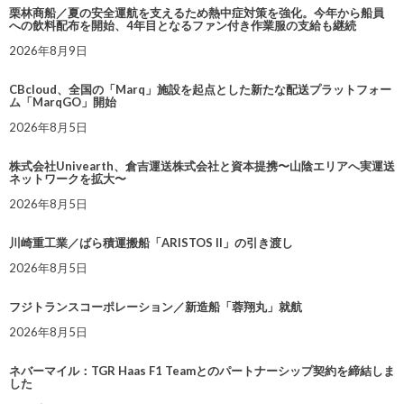
栗林商船／夏の安全運航を支えるため熱中症対策を強化。今年から船員
への飲料配布を開始、4年目となるファン付き作業服の支給も継続
2026年8月9日
CBcloud、全国の「Marq」施設を起点とした新たな配送プラットフォー
ム「MarqGO」開始
2026年8月5日
株式会社Univearth、倉吉運送株式会社と資本提携〜山陰エリアへ実運送
ネットワークを拡大〜
2026年8月5日
川崎重工業／ばら積運搬船「ARISTOS II」の引き渡し
2026年8月5日
フジトランスコーポレーション／新造船「蓉翔丸」就航
2026年8月5日
ネバーマイル：TGR Haas F1 Teamとのパートナーシップ契約を締結しま
した