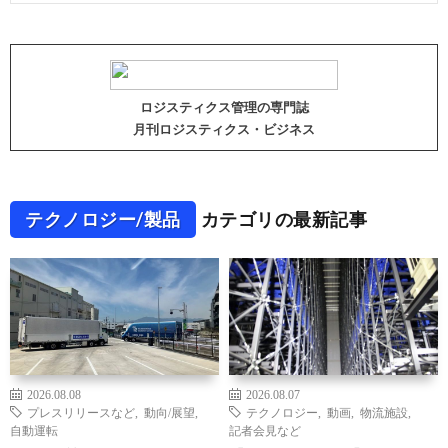
ロジスティクス管理の専門誌
月刊ロジスティクス・ビジネス
テクノロジー/製品
カテゴリの最新記事
2026.08.08
2026.08.07
プレスリリースなど
,
動向/展望
,
テクノロジー
,
動画
,
物流施設
,
自動運転
記者会見など