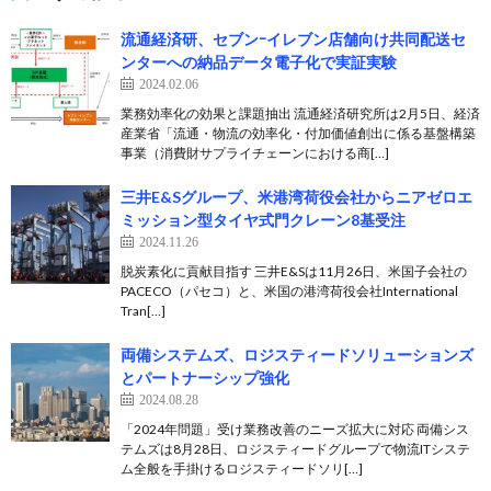
流通経済研、セブンｰイレブン店舗向け共同配送セ
ンターへの納品データ電子化で実証実験
2024.02.06
業務効率化の効果と課題抽出 流通経済研究所は2月5日、経済
産業省「流通・物流の効率化・付加価値創出に係る基盤構築
事業（消費財サプライチェーンにおける商[…]
三井E&Sグループ、米港湾荷役会社からニアゼロエ
ミッション型タイヤ式門クレーン8基受注
2024.11.26
脱炭素化に貢献目指す 三井E&Sは11月26日、米国子会社の
PACECO（パセコ）と、米国の港湾荷役会社International
Tran[…]
両備システムズ、ロジスティードソリューションズ
とパートナーシップ強化
2024.08.28
「2024年問題」受け業務改善のニーズ拡大に対応 両備シス
テムズは8月28日、ロジスティードグループで物流ITシステ
ム全般を手掛けるロジスティードソリ[…]