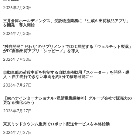
2026年7月30日
三井倉庫ホールディングス、受託物流業務に 「生成AI出荷検品アプリ」
を開発・導入開始
2026年7月30日
“独自開発こだわり”のサプリメントでD2C展開する「ウェルモット製薬」
がEC自動出荷アプリ「シッピーノ」を導入
2026年7月30日
自動車船の荷役中断を抑制する自動車移動用「スケーター」を開発・導
入 ～自力走行できない車両を約5分で移動可能に～
2026年7月27日
【㈱ハナインターナショナル×星清重機運輸㈱】グループ会社で販売力の
更なる強化ねらう
2026年7月27日
東京ミッドタウン八重洲でロボット配送サービスを本格始動
2026年7月27日