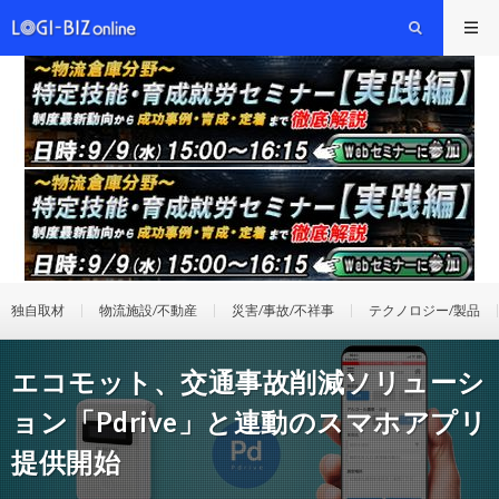
独自取材
物流施設/不動産
災害/事故/不祥事
テクノロジー/製品
エコモット、交通事故削減ソリューシ
ョン「Pdrive」と連動のスマホアプリ
提供開始