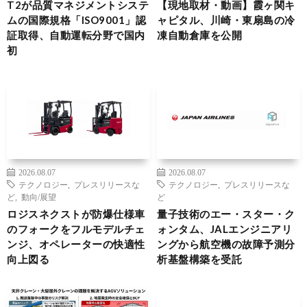
T2が品質マネジメントシステ
【現地取材・動画】霞ヶ関キ
ムの国際規格「ISO9001」認
ャピタル、川崎・東扇島の冷
証取得、自動運転分野で国内
凍自動倉庫を公開
初
2026.08.07
2026.08.07
テクノロジー
,
プレスリリースな
テクノロジー
,
プレスリリースな
ど
,
動向/展望
ど
ロジスネクストが防爆仕様車
量子技術のエー・スター・ク
のフォークをフルモデルチェ
ォンタム、JALエンジニアリ
ンジ、オペレーターの快適性
ングから航空機の故障予測分
向上図る
析基盤構築を受託