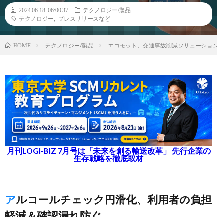
2024.06.18 06:00:37
テクノロジー/製品
テクノロジー
,
プレスリリースなど
テクノロジー/製品
エコモット、交通事故削減ソリューション「
HOME
月刊LOGI-BIZ 7月号は「未来を創る輸送改革」 先行企業の
生存戦略を徹底取材
アルコールチェック円滑化、利用者の負担
軽減＆確認漏れ防ぐ