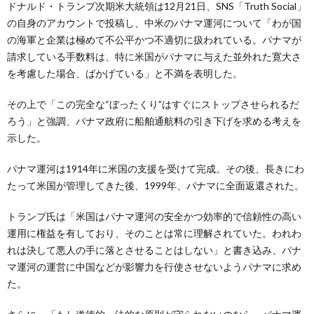
ドナルド・トランプ次期米大統領は12月21日、SNS「Truth Social」
の自身のアカウントで投稿し、中米のパナマ運河について「わが国
の海軍と企業は極めて不公平かつ不適切に扱われている。パナマが
請求している手数料は、特に米国がパナマに与えた並外れた寛大さ
を考慮した場合、ばかげている」と不満を表明した。
その上で「この完全な“ぼったくり”はすぐにストップさせられるだ
ろう」と強調、パナマ政府に船舶通航料の引き下げを求める考えを
示した。
パナマ運河は1914年に米国の支援を受けて完成。その後、長きにわ
たって米国が管理してきた後、1999年、パナマに全面返還された。
トランプ氏は「米国はパナマ運河の安全かつ効率的で信頼性の高い
運用に権益を有しており、そのことは常に理解されていた。われわ
れは決して悪人の手に落とさせることはしない」と書き込み、パナ
マ運河の運営に中国などが影響力を行使させないようパナマに求め
た。