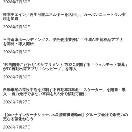
2026年7月30日
椿本チエイン／再生可能エネルギーを活用し、カーボンニュートラル実
現を加速
2026年7月30日
三井倉庫ホールディングス、受託物流業務に 「生成AI出荷検品アプリ」
を開発・導入開始
2026年7月30日
“独自開発こだわり”のサプリメントでD2C展開する「ウェルモット製薬」
がEC自動出荷アプリ「シッピーノ」を導入
2026年7月30日
自動車船の荷役中断を抑制する自動車移動用「スケーター」を開発・導
入 ～自力走行できない車両を約5分で移動可能に～
2026年7月27日
【㈱ハナインターナショナル×星清重機運輸㈱】グループ会社で販売力の
更なる強化ねらう
2026年7月27日