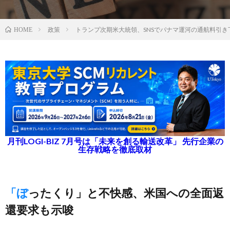
政策
トランプ次期米大統領、SNSでパナマ運河の通航料引き
HOME
月刊LOGI-BIZ 7月号は「未来を創る輸送改革」 先行企業の
生存戦略を徹底取材
「ぼったくり」と不快感、米国への全面返
還要求も示唆