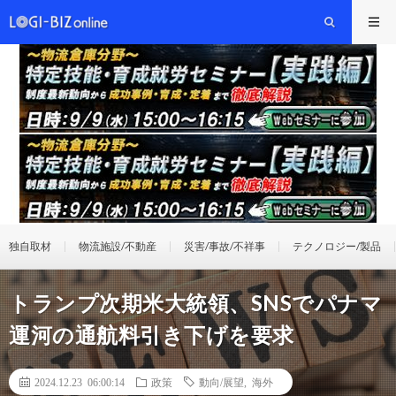
独自取材
物流施設/不動産
災害/事故/不祥事
テクノロジー/製品
トランプ次期米大統領、SNSでパナマ
運河の通航料引き下げを要求
2024.12.23 06:00:14
政策
動向/展望
,
海外