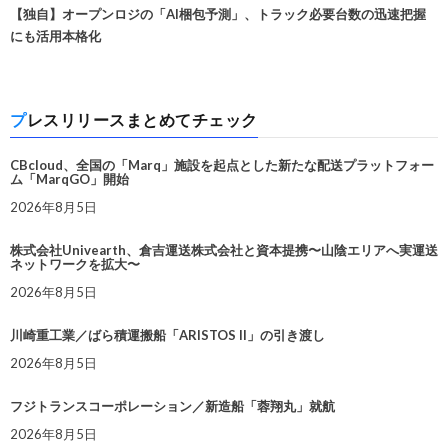
【独自】オープンロジの「AI梱包予測」、トラック必要台数の迅速把握
にも活用本格化
プレスリリースまとめてチェック
CBcloud、全国の「Marq」施設を起点とした新たな配送プラットフォー
ム「MarqGO」開始
2026年8月5日
株式会社Univearth、倉吉運送株式会社と資本提携〜山陰エリアへ実運送
ネットワークを拡大〜
2026年8月5日
川崎重工業／ばら積運搬船「ARISTOS II」の引き渡し
2026年8月5日
フジトランスコーポレーション／新造船「蓉翔丸」就航
2026年8月5日