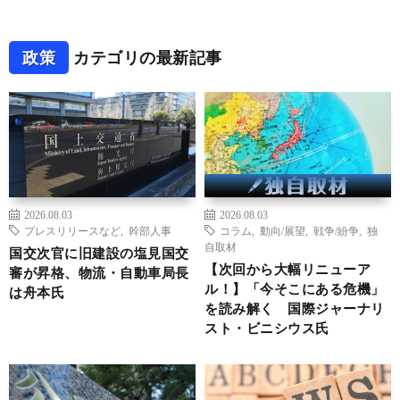
政策
カテゴリの最新記事
2026.08.03
2026.08.03
プレスリリースなど
,
幹部人事
コラム
,
動向/展望
,
戦争/紛争
,
独
自取材
国交次官に旧建設の塩見国交
【次回から大幅リニューア
審が昇格、物流・自動車局長
ル！】「今そこにある危機」
は舟本氏
を読み解く 国際ジャーナリ
スト・ビニシウス氏