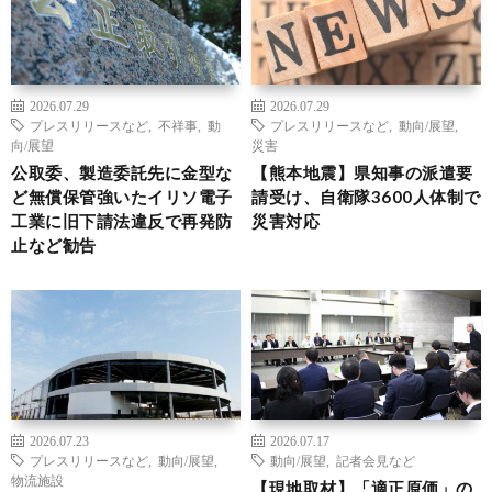
2026.07.29
2026.07.29
プレスリリースなど
,
不祥事
,
動
プレスリリースなど
,
動向/展望
,
向/展望
災害
公取委、製造委託先に金型な
【熊本地震】県知事の派遣要
ど無償保管強いたイリソ電子
請受け、自衛隊3600人体制で
工業に旧下請法違反で再発防
災害対応
止など勧告
2026.07.23
2026.07.17
プレスリリースなど
,
動向/展望
,
動向/展望
,
記者会見など
物流施設
【現地取材】「適正原価」の