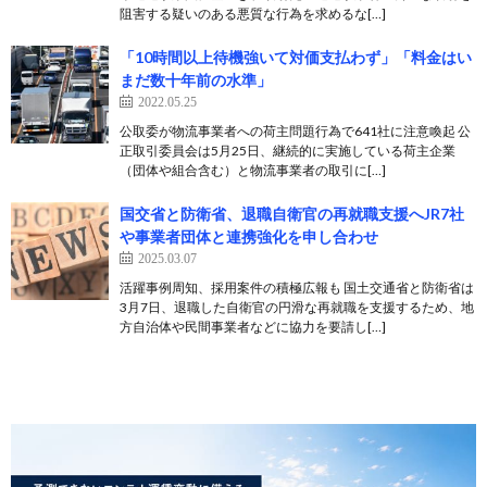
阻害する疑いのある悪質な行為を求めるな[…]
「10時間以上待機強いて対価支払わず」「料金はい
まだ数十年前の水準」
2022.05.25
公取委が物流事業者への荷主問題行為で641社に注意喚起 公
正取引委員会は5月25日、継続的に実施している荷主企業
（団体や組合含む）と物流事業者の取引に[…]
国交省と防衛省、退職自衛官の再就職支援へJR7社
や事業者団体と連携強化を申し合わせ
2025.03.07
活躍事例周知、採用案件の積極広報も 国土交通省と防衛省は
3月7日、退職した自衛官の円滑な再就職を支援するため、地
方自治体や民間事業者などに協力を要請し[…]