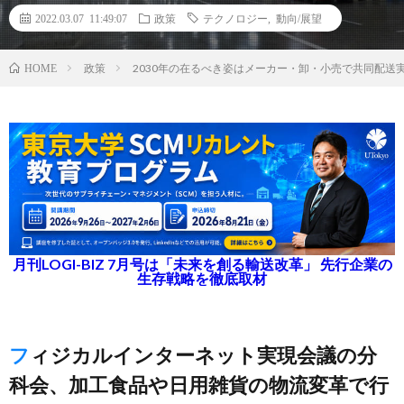
2022.03.07 11:49:07
政策
テクノロジー
,
動向/展望
政策
2030年の在るべき姿はメーカー・卸・小売で共同配送
HOME
月刊LOGI-BIZ 7月号は「未来を創る輸送改革」 先行企業の
生存戦略を徹底取材
フィジカルインターネット実現会議の分
科会、加工食品や日用雑貨の物流変革で行