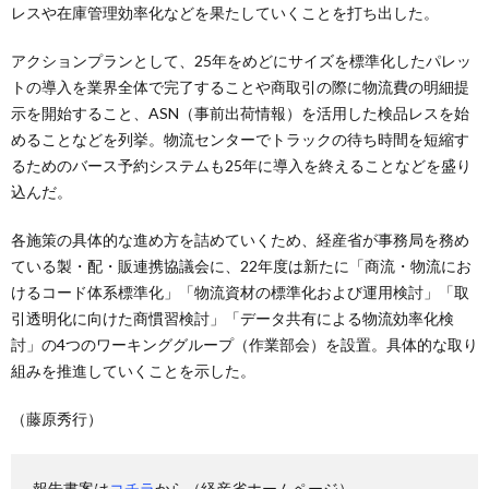
レスや在庫管理効率化などを果たしていくことを打ち出した。
アクションプランとして、25年をめどにサイズを標準化したパレッ
トの導入を業界全体で完了することや商取引の際に物流費の明細提
示を開始すること、ASN（事前出荷情報）を活用した検品レスを始
めることなどを列挙。物流センターでトラックの待ち時間を短縮す
るためのバース予約システムも25年に導入を終えることなどを盛り
込んだ。
各施策の具体的な進め方を詰めていくため、経産省が事務局を務め
ている製・配・販連携協議会に、22年度は新たに「商流・物流にお
けるコード体系標準化」「物流資材の標準化および運用検討」「取
引透明化に向けた商慣習検討」「データ共有による物流効率化検
討」の4つのワーキンググループ（作業部会）を設置。具体的な取り
組みを推進していくことを示した。
（藤原秀行）
報告書案は
コチラ
から（経産省ホームページ）