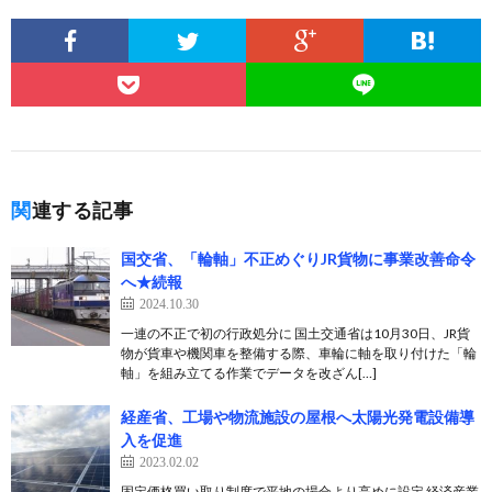
関連する記事
国交省、「輪軸」不正めぐりJR貨物に事業改善命令
へ★続報
2024.10.30
一連の不正で初の行政処分に 国土交通省は10月30日、JR貨
物が貨車や機関車を整備する際、車輪に軸を取り付けた「輪
軸」を組み立てる作業でデータを改ざん[…]
経産省、工場や物流施設の屋根へ太陽光発電設備導
入を促進
2023.02.02
固定価格買い取り制度で平地の場合より高めに設定 経済産業