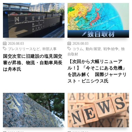
2026.08.03
2026.08.03
プレスリリースなど
,
幹部人事
コラム
,
動向/展望
,
戦争/紛争
,
独
自取材
国交次官に旧建設の塩見国交
【次回から大幅リニューア
審が昇格、物流・自動車局長
ル！】「今そこにある危機」
は舟本氏
を読み解く 国際ジャーナリ
スト・ビニシウス氏