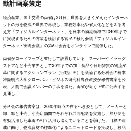
動計画案策定
経済産業、国土交通の両省は3月日、世界を大きく変えたインターネ
ットの形を物流の世界で再現し、業務効率化や省人化などを図る考
え方「フィジカルインターネット」を日本の物流領域で2040年まで
に実現するための方策を検討する官民の検討会議「フィジカルイン
ターネット実現会議」の第6回会合をオンラインで開催した。
両省がロードマップと並行して設置している、スーパーやドラッグ
ストアなど小売業界として30年までの加工食品や日用雑貨の物流変
革に関するアクションプラン（行動計画）を議論する分科会の橋本
雅隆明治大学グローバル・ビジネス研究科専任教授が報告書案を公
表。大筋で会議メンバーの了承を得た。両省が近く正式に公表する
見通し。
分科会の報告書案は、2030年時点の在るべき姿として、メーカーと
卸、卸と小売、小売店舗間でそれぞれ共同配送を実施し、帰り便を
有効活用した車両の相互活用も進んでいることを挙げた。目標の達
成に向け、物流資材の標準化によるユニットロードを実現し、検品