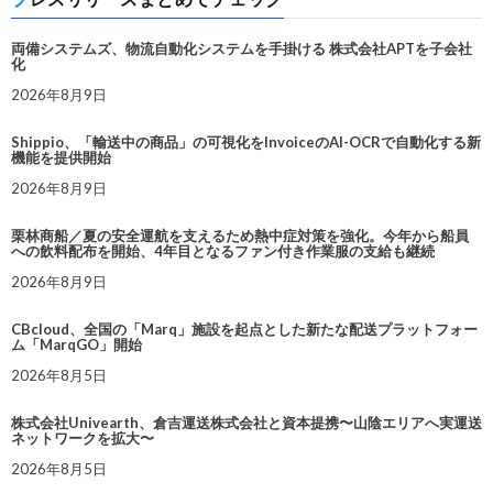
両備システムズ、物流自動化システムを手掛ける 株式会社APTを子会社
化
2026年8月9日
Shippio、「輸送中の商品」の可視化をInvoiceのAI-OCRで自動化する新
機能を提供開始
2026年8月9日
栗林商船／夏の安全運航を支えるため熱中症対策を強化。今年から船員
への飲料配布を開始、4年目となるファン付き作業服の支給も継続
2026年8月9日
CBcloud、全国の「Marq」施設を起点とした新たな配送プラットフォー
ム「MarqGO」開始
2026年8月5日
株式会社Univearth、倉吉運送株式会社と資本提携〜山陰エリアへ実運送
ネットワークを拡大〜
2026年8月5日