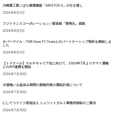
川崎重工業／ばら積運搬船「ARISTOS II」の引き渡し
2026年8月5日
フジトランスコーポレーション／新造船「蓉翔丸」就航
2026年8月5日
ネバーマイル：TGR Haas F1 Teamとのパートナーシップ契約を締結しま
した
2026年8月5日
【トドケール】マルチキャリア化に向けて、2026年7月よりヤマト運輸
とのAPI連携を開始
2026年7月30日
JR貨物／お盆休み期間の貨物列車の運転計画について
2026年7月30日
にしてつドイツ現地法人 シュツットガルト事務所移転のご案内
2026年7月30日