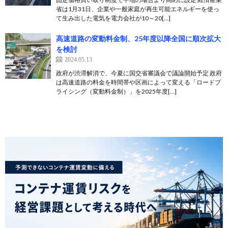
省は1月31日、企業や一般家庭が再生可能エネルギーを使っ
て生み出した電気を電力会社が10～20[…]
高速道路の変動料金制、25年度以降全国に順次拡大
を検討
2024.05.13
政府が渋滞解消で、今夏に国交省審議会で議論開始予定 政府
は高速道路の料金を時間帯や区画によって変える「ロードプ
ライシング（変動料金制）」を2025年度[…]