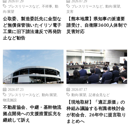
2026.07.29
2026.07.29
プレスリリースなど
,
不祥事
,
動
プレスリリースなど
,
動向/展望
,
向/展望
災害
公取委、製造委託先に金型な
【熊本地震】県知事の派遣要
ど無償保管強いたイリソ電子
請受け、自衛隊3600人体制で
工業に旧下請法違反で再発防
災害対応
止など勧告
2026.07.23
2026.07.17
プレスリリースなど
,
動向/展望
,
動向/展望
,
記者会見など
物流施設
【現地取材】「適正原価」の
不動産協会、中継・基幹物流
枠組み議論する有識者検討会
拠点開発への支援措置拡充を
が初会合、26年中に提言取り
継続して訴え
まとめへ