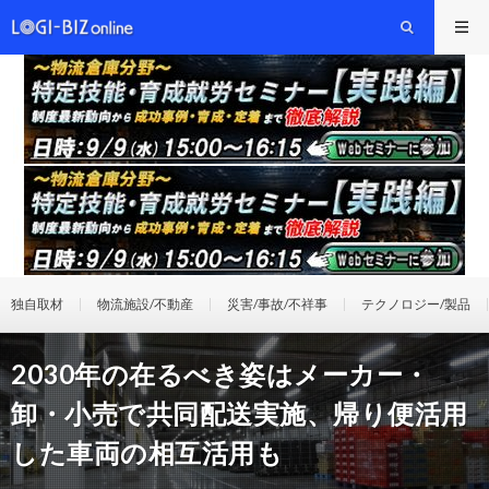
独自取材
物流施設/不動産
災害/事故/不祥事
テクノロジー/製品
2030年の在るべき姿はメーカー・
卸・小売で共同配送実施、帰り便活用
した車両の相互活用も