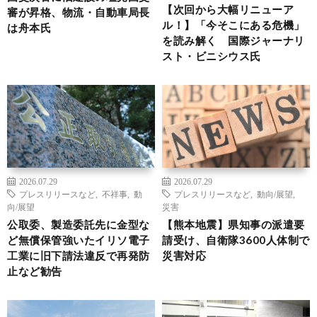
【次回から大幅リニューア
審が昇格、物流・自動車局長
ル！】「今そこにある危機」
は舟本氏
を読み解く 国際ジャーナリ
スト・ビニシウス氏
2026.07.29
2026.07.29
プレスリリースなど
,
不祥事
,
動
プレスリリースなど
,
動向/展望
,
向/展望
災害
公取委、製造委託先に金型な
【熊本地震】県知事の派遣要
ど無償保管強いたイリソ電子
請受け、自衛隊3600人体制で
工業に旧下請法違反で再発防
災害対応
止など勧告