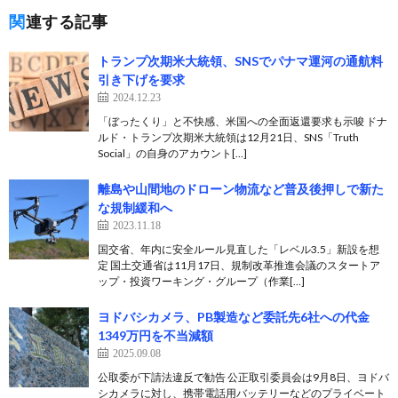
関連する記事
トランプ次期米大統領、SNSでパナマ運河の通航料
引き下げを要求
2024.12.23
「ぼったくり」と不快感、米国への全面返還要求も示唆 ドナ
ルド・トランプ次期米大統領は12月21日、SNS「Truth
Social」の自身のアカウント[…]
離島や山間地のドローン物流など普及後押しで新た
な規制緩和へ
2023.11.18
国交省、年内に安全ルール見直した「レベル3.5」新設を想
定 国土交通省は11月17日、規制改革推進会議のスタートア
ップ・投資ワーキング・グループ（作業[…]
ヨドバシカメラ、PB製造など委託先6社への代金
1349万円を不当減額
2025.09.08
公取委が下請法違反で勧告 公正取引委員会は9月8日、ヨドバ
シカメラに対し、携帯電話用バッテリーなどのプライベート