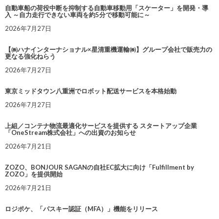
自動車船の荷役中断を抑制する自動車移動用「スケーター」を開発・導
入 ～自力走行できない車両を約5分で移動可能に～
2026年7月27日
【㈱ハナインターナショナル×星清重機運輸㈱】グループ会社で販売力の
更なる強化ねらう
2026年7月27日
東京ミッドタウン八重洲でロボット配送サービスを本格始動
2026年7月27日
上組／コンテナ物流最適化サービスを提供する スタートアップ企業
「OneStream株式会社」への出資のお知らせ
2026年7月21日
ZOZO、BONJOUR SAGANの自社EC拡大に向け「Fulfillment by
ZOZO」を提供開始
2026年7月21日
ロジポケ、「パスキー認証（MFA）」機能をリリース