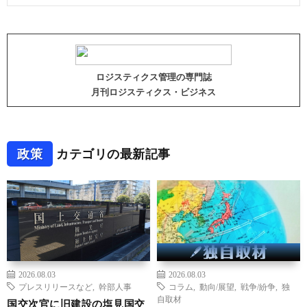
ロジスティクス管理の専門誌
月刊ロジスティクス・ビジネス
政策
カテゴリの最新記事
2026.08.03
2026.08.03
プレスリリースなど
,
幹部人事
コラム
,
動向/展望
,
戦争/紛争
,
独
自取材
国交次官に旧建設の塩見国交