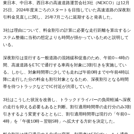
東日本、中日本、西日本の高速道路運営会社3社（NEXCO）は12月
25日、2024年度末ごろのスタートを目指していた高速道路の深夜割
引料金見直しに関し、25年7月ごろに延期すると発表した。
3社は理由について、料金割引の計算に必要な走行距離を算出するシ
ステム整備に当初の想定よりも時間が掛かっているためと説明して
いる。
深夜割引は並行する一般道路の混雑緩和促進のため、午前0～4時の
間、高速道路をETCで通行する車両を対象に3割引きを実施してい
る。しかし、対象時間帯に少しでも走れば午前0時までや午前4時以
降に走行した分の料金も割引対象となるため、深夜割引となる時間
帯を待つトラックなどでIC付近が渋滞していた。
3社はこうした状況を改善し、トラックドライバーの負荷軽減へ深夜
の走行を抑える必要もあると判断。割引適用時間帯の走行分のみ3割
引きするよう変更するとともに、割引適用時間帯は現行の「午前0～
4時」を「午後10時～翌朝5時」へ拡大する方針を決定した。