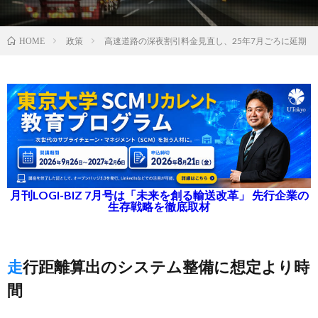
政策
高速道路の深夜割引料金見直し、25年7月ごろに延期
HOME
月刊LOGI-BIZ 7月号は「未来を創る輸送改革」 先行企業の
生存戦略を徹底取材
走行距離算出のシステム整備に想定より時
間