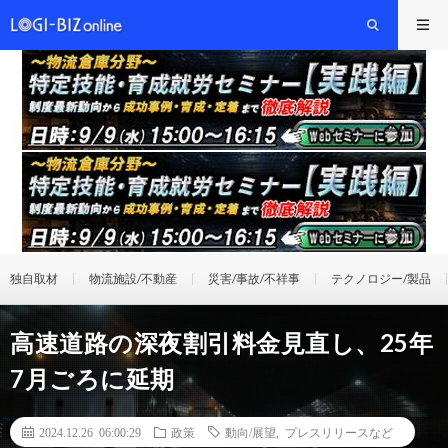
独自取材
物流施設/不動産
災害/事故/不祥事
テクノロジー/製品
高速道路の深夜割引料金見直し、25年
7月ごろに延期
2024.12.26 06:00:29
政策
動向/展望
,
プレスリリースなど