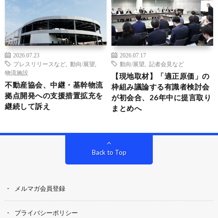
2026.07.23
2026.07.17
プレスリリースなど
,
動向/展望
,
動向/展望
,
記者会見など
物流施設
【現地取材】「適正原価」の
不動産協会、中継・基幹物流
枠組み議論する有識者検討会
拠点開発への支援措置拡充を
が初会合、26年中に提言取り
継続して訴え
まとめへ
Back to Top
メルマガ会員登録
プライバシーポリシー