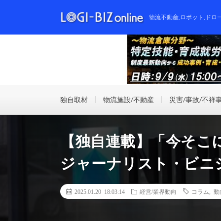
物流不動産,ロボット,ドロ
独自取材
物流施設/不動産
災害/事故/不祥
【独自連載】「今そこ
ジャーナリスト・ビニ
2025.01.20 18:03:14
経営/業界動向
コラム
,
動