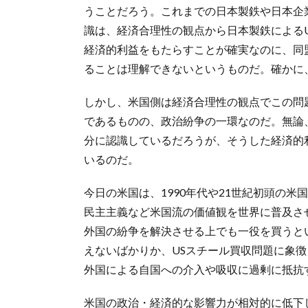
うことだろう。これまでの日本製鉄や日本企
識は、経済合理性の観点から日本製鉄による
経済的利益をもたらすことが確実なのに、同
ることは理解できないというものだ。確かに
しかし、米国側は経済合理性の観点でこの問
であるものの、政治紛争の一環なのだ。無論
分に認識しているだろうが、そうした経済的
いるのだ。
今日の米国は、1990年代や21世紀初頭の
民主主義など米国流の価値観を世界に普及さ
外国の紛争を解決させる上でも一役を買うと
えないばかりか、USスチール買収問題に象
外国による自国への介入や吸収に過剰に抵抗
米国の政治・経済的な影響力が相対的に低下