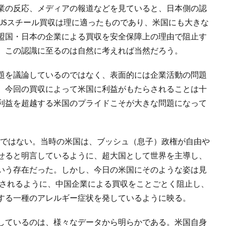
業の反応、メディアの報道などを見ていると、日本側の認
USスチール買収は理に適ったものであり、米国にも大きな
盟国・日本の企業による買収を安全保障上の理由で阻止す
、この認識に至るのは自然に考えれば当然だろう。
題を議論しているのではなく、表面的には企業活動の問題
、今回の買収によって米国に利益がもたらされることは十
利益を超越する米国のプライドこそが大きな問題になって
米国ではない。当時の米国は、ブッシュ（息子）政権が自由や
せると明言しているように、超大国として世界を主導し、
いう存在だった。しかし、今日の米国にそのような姿は見
徴されるように、中国企業による買収をことごとく阻止し、
する一種のアレルギー症状を発しているように映る。
しているのは、様々なデータから明らかである。米国自身