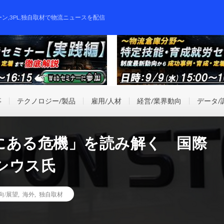
ーン,3PL,独自取材で物流ニュースを配信
事
テクノロジー/製品
雇用/人材
経営/業界動向
データ/
にある危機」を読み解く 国際
シウス氏
向/展望
,
海外
,
独自取材