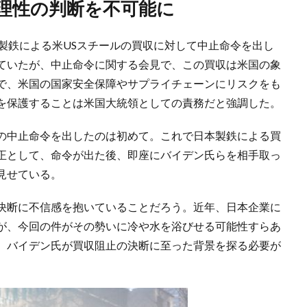
合理性の判断を不可能に
製鉄による米USスチールの買収に対して中止命令を出し
ていたが、中止命令に関する会見で、この買収は米国の象
で、米国の国家安全保障やサプライチェーンにリスクをも
を保護することは米国大統領としての責務だと強調した。
の中止命令を出したのは初めて。これで日本製鉄による買
正として、命令が出た後、即座にバイデン氏らを相手取っ
見せている。
決断に不信感を抱いていることだろう。近年、日本企業に
が、今回の件がその勢いに冷や水を浴びせる可能性すらあ
、バイデン氏が買収阻止の決断に至った背景を探る必要が