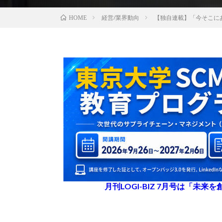
経営/業界動向
【独自連載】「今そこに
HOME
月刊LOGI-BIZ 7月号は「未