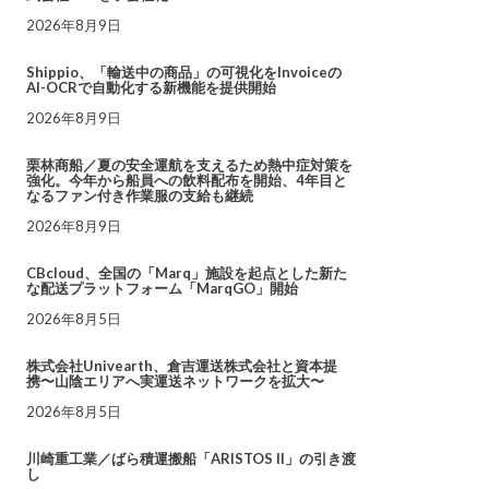
2026年8月9日
Shippio、「輸送中の商品」の可視化をInvoiceの
AI-OCRで自動化する新機能を提供開始
2026年8月9日
栗林商船／夏の安全運航を支えるため熱中症対策を
強化。今年から船員への飲料配布を開始、4年目と
なるファン付き作業服の支給も継続
2026年8月9日
CBcloud、全国の「Marq」施設を起点とした新た
な配送プラットフォーム「MarqGO」開始
2026年8月5日
株式会社Univearth、倉吉運送株式会社と資本提
携〜山陰エリアへ実運送ネットワークを拡大〜
2026年8月5日
川崎重工業／ばら積運搬船「ARISTOS II」の引き渡
し