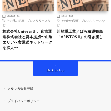
2026.08.05
2026.08.05
その他の記事
,
プレスリリースな
その他の記事
,
プレスリリースな
ど
ど
株式会社Univearth、倉吉運
川崎重工業／ばら積運搬船
送株式会社と資本提携〜山陰
「ARISTOS II」の引き渡し
エリアへ実運送ネットワーク
を拡大〜
Back to Top
メルマガ会員登録
プライバシーポリシー