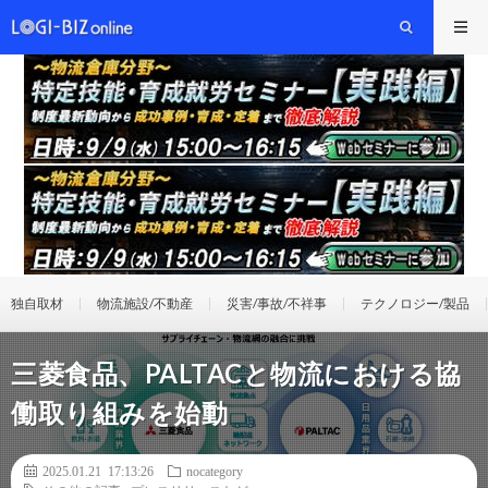
独自取材
物流施設/不動産
災害/事故/不祥事
テクノロジー/製品
三菱食品、PALTACと物流における協
働取り組みを始動
2025.01.21 17:13:26
nocategory