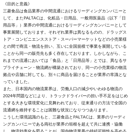
《目的と意義》
三菱食品は食品業界の中間流通におけるリーディングカンパニーと
して、またPALTACは、化粧品・日用品、一般用医薬品（以下「日
用品等」）業界の中間流通におけるリーディングカンパニーとして
事業展開しております。それぞれ業界は異なるものの、ドラッグス
トア・コンビニエンスストア・スーパーマーケットなどの小売業様
との間で商流・物流を担い、互いに全国規模で事業を展開している
ことから同一の販売先も多く存在しております。しかしながら、こ
れまでの流通においては「食品」と「日用品等」とでは、異なるサ
プライチェーン・物流網が構築されており、同一の小売業様の物流
拠点や店舗に対しても、別々に商品を届けることが業界の常識とな
っていました。
また、日本国内の物流業界は、労働人口の減少やいわゆる物流の
2024年問題などにより、トラックドライバーの担い手不足をはじめ
とする大きな環境変化に見舞われており、従来通りの方法で全国の
流通網を維持することは困難な状況になりつつあります。
こうした環境認識のもと、三菱食品とPALTACは、業界のリーディ
ングカンパニーである両社が業界の垣根を超えて共に連携・協働
し、物流効率化を図ることが、国内物流業界の持続可能性を高める