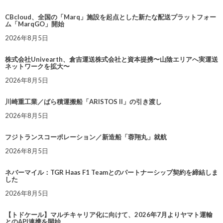
CBcloud、全国の「Marq」施設を起点とした新たな配送プラットフォー
ム「MarqGO」開始
2026年8月5日
株式会社Univearth、倉吉運送株式会社と資本提携〜山陰エリアへ実運送
ネットワークを拡大〜
2026年8月5日
川崎重工業／ばら積運搬船「ARISTOS II」の引き渡し
2026年8月5日
フジトランスコーポレーション／新造船「蓉翔丸」就航
2026年8月5日
ネバーマイル：TGR Haas F1 Teamとのパートナーシップ契約を締結しま
した
2026年8月5日
【トドケール】マルチキャリア化に向けて、2026年7月よりヤマト運輸
とのAPI連携を開始