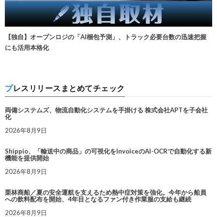
【独自】オープンロジの「AI梱包予測」、トラック必要台数の迅速把握
にも活用本格化
プレスリリースまとめてチェック
両備システムズ、物流自動化システムを手掛ける 株式会社APTを子会社
化
2026年8月9日
Shippio、「輸送中の商品」の可視化をInvoiceのAI-OCRで自動化する新
機能を提供開始
2026年8月9日
栗林商船／夏の安全運航を支えるため熱中症対策を強化。今年から船員
への飲料配布を開始、4年目となるファン付き作業服の支給も継続
2026年8月9日