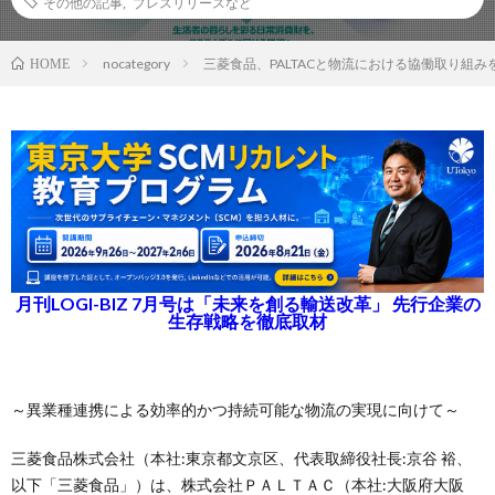
その他の記事
,
プレスリリースなど
nocategory
三菱食品、PALTACと物流における協働取り組み
HOME
月刊LOGI-BIZ 7月号は「未来を創る輸送改革」 先行企業の
生存戦略を徹底取材
～異業種連携による効率的かつ持続可能な物流の実現に向けて～
三菱食品株式会社（本社:東京都文京区、代表取締役社長:京谷 裕、
以下「三菱食品」）は、株式会社ＰＡＬＴＡＣ（本社:大阪府大阪