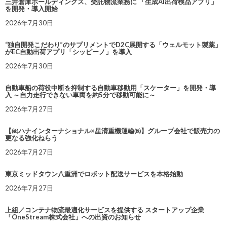
三井倉庫ホールディングス、受託物流業務に 「生成AI出荷検品アプリ」
を開発・導入開始
2026年7月30日
“独自開発こだわり”のサプリメントでD2C展開する「ウェルモット製薬」
がEC自動出荷アプリ「シッピーノ」を導入
2026年7月30日
自動車船の荷役中断を抑制する自動車移動用「スケーター」を開発・導
入 ～自力走行できない車両を約5分で移動可能に～
2026年7月27日
【㈱ハナインターナショナル×星清重機運輸㈱】グループ会社で販売力の
更なる強化ねらう
2026年7月27日
東京ミッドタウン八重洲でロボット配送サービスを本格始動
2026年7月27日
上組／コンテナ物流最適化サービスを提供する スタートアップ企業
「OneStream株式会社」への出資のお知らせ