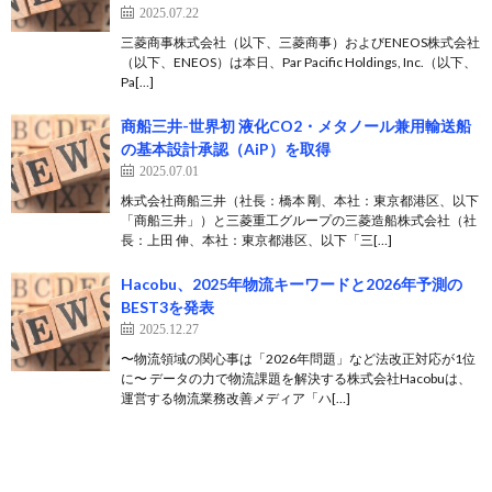
2025.07.22
三菱商事株式会社（以下、三菱商事）およびENEOS株式会社
（以下、ENEOS）は本日、Par Pacific Holdings, Inc.（以下、
Pa[…]
商船三井-世界初 液化CO2・メタノール兼用輸送船
の基本設計承認（AiP）を取得
2025.07.01
株式会社商船三井（社長：橋本 剛、本社：東京都港区、以下
「商船三井」）と三菱重工グループの三菱造船株式会社（社
長：上田 伸、本社：東京都港区、以下「三[…]
Hacobu、2025年物流キーワードと2026年予測の
BEST3を発表
2025.12.27
〜物流領域の関心事は「2026年問題」など法改正対応が1位
に〜 データの力で物流課題を解決する株式会社Hacobuは、
運営する物流業務改善メディア「ハ[…]