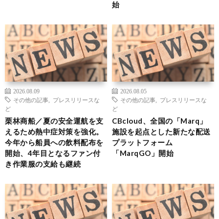
始
2026.08.09
2026.08.05
その他の記事
,
プレスリリースな
その他の記事
,
プレスリリースな
ど
ど
栗林商船／夏の安全運航を支
CBcloud、全国の「Marq」
えるため熱中症対策を強化。
施設を起点とした新たな配送
今年から船員への飲料配布を
プラットフォーム
開始、4年目となるファン付
「MarqGO」開始
き作業服の支給も継続