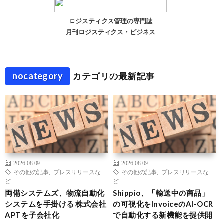
ロジスティクス管理の専門誌
月刊ロジスティクス・ビジネス
nocategory
カテゴリの最新記事
2026.08.09
2026.08.09
その他の記事
,
プレスリリースな
その他の記事
,
プレスリリースな
ど
ど
両備システムズ、物流自動化
Shippio、「輸送中の商品」
システムを手掛ける 株式会社
の可視化をInvoiceのAI-OCR
APTを子会社化
で自動化する新機能を提供開