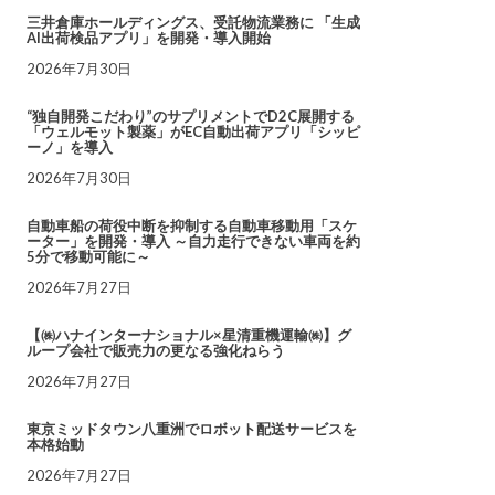
三井倉庫ホールディングス、受託物流業務に 「生成
AI出荷検品アプリ」を開発・導入開始
2026年7月30日
“独自開発こだわり”のサプリメントでD2C展開する
「ウェルモット製薬」がEC自動出荷アプリ「シッピ
ーノ」を導入
2026年7月30日
自動車船の荷役中断を抑制する自動車移動用「スケ
ーター」を開発・導入 ～自力走行できない車両を約
5分で移動可能に～
2026年7月27日
【㈱ハナインターナショナル×星清重機運輸㈱】グ
ループ会社で販売力の更なる強化ねらう
2026年7月27日
東京ミッドタウン八重洲でロボット配送サービスを
本格始動
2026年7月27日