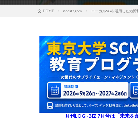
nocategory
ローカル5Gを活用した港
HOME
月刊LOGI-BIZ 7月号は「未