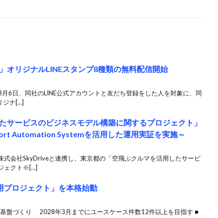
オリジナルLINEスタンプ8種類の無料配信開始
3月6日、同社のLINE公式アカウントと友だち登録をした人を対象に、同
ジナ[…]
たサービスのビジネスモデル構築に関するプロジェクト」
rt Automation Systemを活用した運用実証を実施～
式会社SkyDriveと連携し、東京都の「空飛ぶクルマを活用したサービ
ェクト※[…]
I活用プロジェクト」を本格始動
基盤づくり 2028年3月までにユースケース件数12件以上を目指す ■