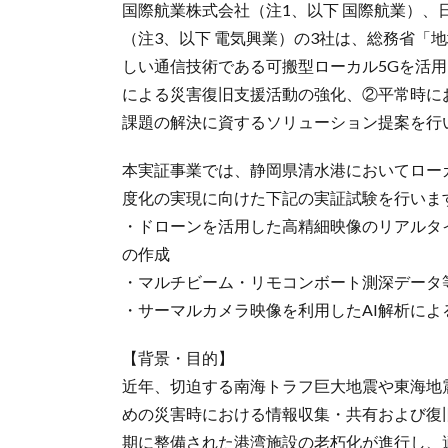
国際航業株式会社（注1、以下 国際航業）、
（注3、以下 電気興業）の3社は、総務省「
しい通信技術である可搬型ローカル5Gを活
による災害復旧支援活動の強化、②平常時に
課題の解決に資するソリューション提案を行
本実証事業では、静岡県清水港においてロー
度化の実現に向けた下記の実証試験を行いま
・ドローンを活用した高精細映像のリアルタ
の作成
・マルチビーム・リモコンボート測深データ
・サーマルカメラ映像を利用したAI解析によ
【背景・目的】
近年、切迫する南海トラフ巨大地震や東海地
めの災害時における情報収集・共有および復
期に整備された港湾施設の老朽化が進行し、