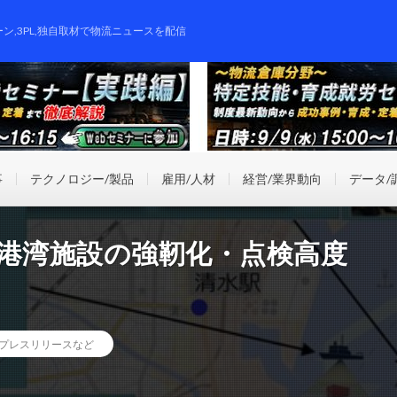
ーン,3PL,独自取材で物流ニュースを配信
事
テクノロジー/製品
雇用/人材
経営/業界動向
データ/
た港湾施設の強靭化・点検高度
プレスリリースなど