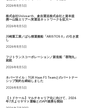
2026年8月5日
株式会社Univearth、倉吉運送株式会社と資本提
携〜山陰エリアへ実運送ネットワークを拡大〜
2026年8月5日
川崎重工業／ばら積運搬船「ARISTOS II」の引き渡
し
2026年8月5日
フジトランスコーポレーション／新造船「蓉翔丸」
就航
2026年8月5日
ネバーマイル：TGR Haas F1 Teamとのパートナー
シップ契約を締結しました
2026年8月5日
【トドケール】マルチキャリア化に向けて、2026
年7月よりヤマト運輸とのAPI連携を開始
2026年7月30日