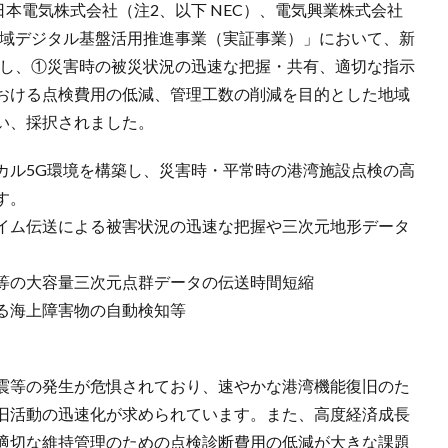
日本電気株式会社（注2、以下 NEC）、電気興業株式会社
地域デジタル基盤活用推進事業（実証事業）」において、新
用し、①災害時の被災状況の迅速な把握・共有、適切な指示
おける点検費用の低減、管理工数の削減を目的とした地域
い、採択されました。
カル5G環境を構築し、災害時・平常時の港湾施設点検の高
す。
イム伝送による被害状況の迅速な把握や三次元地形データ
等の大容量三次元点群データの伝送時間短縮
る海上障害物の自動検知等
震等の発生が危惧されており、速やかな港湾機能復旧のた
旧活動の迅速化が求められています。また、高度経済成長
適切な維持管理のための点検診断費用の低減が大きな課題