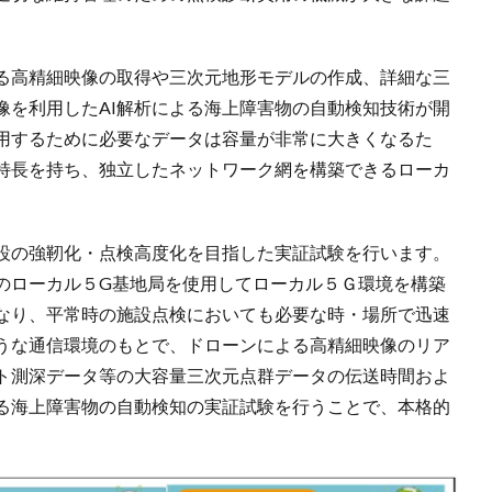
る⾼精細映像の取得や三次元地形モデルの作成、詳細な三
像を利用したAI解析による海上障害物の自動検知技術が開
用するために必要なデータは容量が非常に⼤きくなるた
特⻑を持ち、独⽴したネットワーク網を構築できるローカ
設の強靭化・点検高度化を目指した実証試験を行います。
のローカル５G基地局を使用してローカル５Ｇ環境を構築
なり、平常時の施設点検においても必要な時・場所で迅速
うな通信環境のもとで、ドローンによる⾼精細映像のリア
ト測深データ等の大容量三次元点群データの伝送時間およ
よる海上障害物の自動検知の実証試験を行うことで、本格的