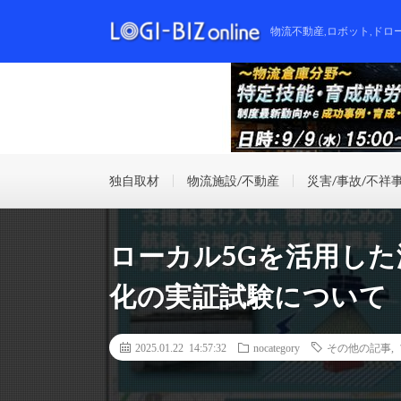
物流不動産,ロボット,ドロ
独自取材
物流施設/不動産
災害/事故/不祥
ローカル5Gを活用し
化の実証試験について
2025.01.22 14:57:32
nocategory
その他の記事
,