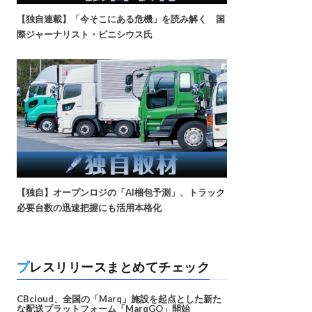
【独自連載】「今そこにある危機」を読み解く 国
際ジャーナリスト・ビニシウス氏
【独自】オープンロジの「AI梱包予測」、トラック
必要台数の迅速把握にも活用本格化
プレスリリースまとめてチェック
CBcloud、全国の「Marq」施設を起点とした新た
な配送プラットフォーム「MarqGO」開始