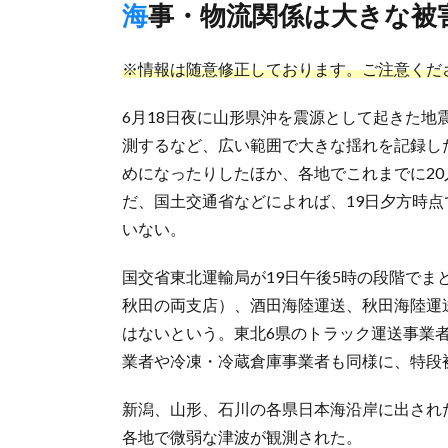
海事・物流関係は大きな被
※情報は随意修正しております。ご注意くだ
6月18日夜に山形県沖を震源として起きた地
測するなど、広い範囲で大きな揺れを記録し
めになったりしたほか、各地でこれまでに2
だ、国土交通省などによれば、19日夕方時
いない。
国交省東北運輸局が19日午後5時の段階で
秋田の両支店）、酒田海陸運送、秋田海陸運
はないという。東北6県のトラック運送事業
業者や冷凍・冷蔵倉庫事業者も同様に、特段
新潟、山形、石川の各県日本海沿岸に出され
各地で微弱な津波が観測された。