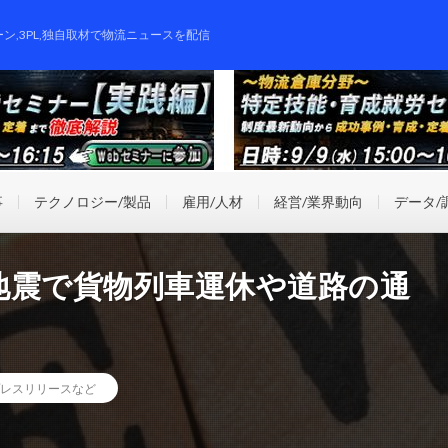
ーン,3PL,独自取材で物流ニュースを配信
事
テクノロジー/製品
雇用/人材
経営/業界動向
データ/
地震で貨物列車運休や道路の通
レスリリースなど