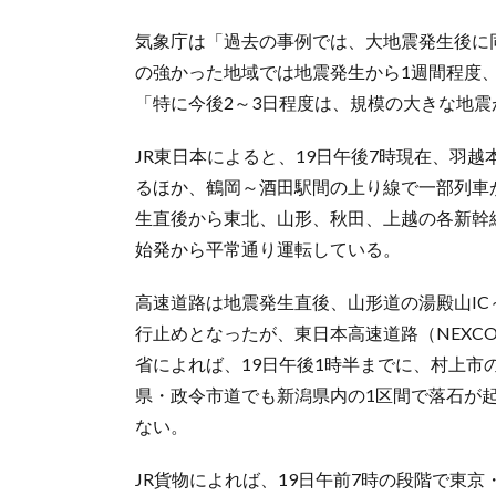
気象庁は「過去の事例では、大地震発生後に
の強かった地域では地震発生から1週間程度
「特に今後2～3日程度は、規模の大きな地
JR東日本によると、19日午後7時現在、羽
るほか、鶴岡～酒田駅間の上り線で一部列車
生直後から東北、山形、秋田、上越の各新幹
始発から平常通り運転している。
高速道路は地震発生直後、山形道の湯殿山IC～
行止めとなったが、東日本高速道路（NEXC
省によれば、19日午後1時半までに、村上市
県・政令市道でも新潟県内の1区間で落石が
ない。
JR貨物によれば、19日午前7時の段階で東