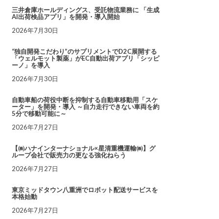
三井倉庫ホールディングス、受託物流業務に 「生成
AI出荷検品アプリ」を開発・導入開始
2026年7月30日
“独自開発こだわり”のサプリメントでD2C展開する
「ウェルモット製薬」がEC自動出荷アプリ「シッピ
ーノ」を導入
2026年7月30日
自動車船の荷役中断を抑制する自動車移動用「スケ
ーター」を開発・導入 ～自力走行できない車両を約
5分で移動可能に～
2026年7月27日
【㈱ハナインターナショナル×星清重機運輸㈱】グ
ループ会社で販売力の更なる強化ねらう
2026年7月27日
東京ミッドタウン八重洲でロボット配送サービスを
本格始動
2026年7月27日