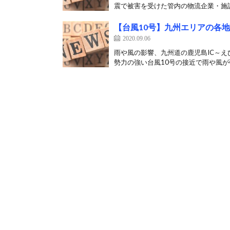
震で被害を受けた管内の物流企業・施設
【台風10号】九州エリアの各
2020.09.06
雨や風の影響、九州道の鹿児島IC～え
勢力の強い台風10号の接近で雨や風が強