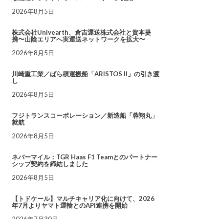
2026年8月5日
株式会社Univearth、倉吉運送株式会社と資本提
携〜山陰エリアへ実運送ネットワークを拡大〜
2026年8月5日
川崎重工業／ばら積運搬船「ARISTOS II」の引き渡
し
2026年8月5日
フジトランスコーポレーション／新造船「蓉翔丸」
就航
2026年8月5日
ネバーマイル：TGR Haas F1 Teamとのパートナー
シップ契約を締結しました
2026年8月5日
【トドケール】マルチキャリア化に向けて、2026
年7月よりヤマト運輸とのAPI連携を開始
2026年7月30日