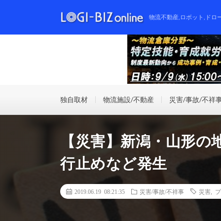
物流不動産,ロボット,ドロ
独自取材
物流施設/不動産
災害/事故/不祥
【災害】新潟・山形の
行止めなど発生
2019.06.19 08:21:35
災害/事故/不祥事
災害
,
プ