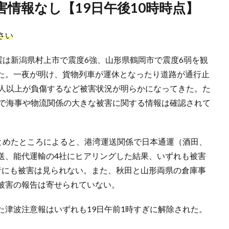
害情報なし【19日午後10時時点】
さい
震は新潟県村上市で震度6強、山形県鶴岡市で震度6弱を観
た。一夜が明け、貨物列車が運休となったり道路が通行止
0人以上が負傷するなど被害状況が明らかになってきた。た
点で海事や物流関係の大きな被害に関する情報は確認されて
まとめたところによると、港湾運送関係で日本通運（酒田、
送、能代運輸の4社にヒアリングした結果、いずれも被害
者にも被害は見られない。また、秋田と山形両県の倉庫事
被害の報告は寄せられていない。
た津波注意報はいずれも19日午前1時すぎに解除された。