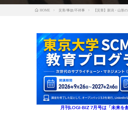
災害/事故/不祥事
【災害】新潟・山形の
HOME
月刊LOGI-BIZ 7月号は「未