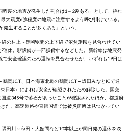
同程度の地震が発生した割合は1～2割ある」として、揺れ
、最大震度6強程度の地震に注意するよう呼び掛けている。
震が発生することが多くある」という。
越本線の村上～鶴岡駅間の上下線で依然運転を見合わせてい
が運休。駅設備が一部損傷するなどした。新幹線は地震発
線で安全確認のため運転を見合わせたが、いずれも19日は
鶴岡JCT、日本海東北道の鶴岡JCT～坂田みなとICで通
O東日本）によれば安全が確認されたため解除した。国交
の国道345号で落石があったことが確認されたほか、都道府
起きた。高速道路や直轄国道では被災箇所は見つかってい
京・隅田川～秋田・大館間など10本以上が同日発の運休を決