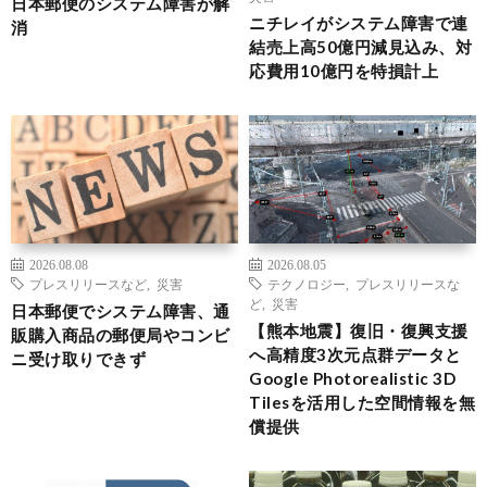
日本郵便のシステム障害が解
ニチレイがシステム障害で連
消
結売上高50億円減見込み、対
応費用10億円を特損計上
2026.08.08
2026.08.05
プレスリリースなど
,
災害
テクノロジー
,
プレスリリースな
ど
,
災害
日本郵便でシステム障害、通
【熊本地震】復旧・復興支援
販購入商品の郵便局やコンビ
へ高精度3次元点群データと
ニ受け取りできず
Google Photorealistic 3D
Tilesを活用した空間情報を無
償提供