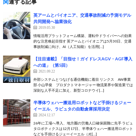
関連する記事
英アームとパイオニア、交通事故削減の予測モデル
共同開発へ協業強化
2019.05.30
情報活用プラットフォーム構築、運転中ドライバーへの効果
的な注意喚起目指す 英アームとパイオニアは5月30日、交通
事故削減に向け、AI（人工知能）を活用[…]
【注目連載】「目指せ！ガイドレスAGV・AGF導入
への道」（第5回）
2021.09.22
外部システムとつなげる通信機能に着目 リンクス AW事業
部 小山早俊 プロダクトマネージャー 物流業界や製造業では
深刻な人手不足に加え、新型コロナウイ[…]
半導体ウェハー搬送用ロボットなど手掛けるジェー
イーエル、ラピュタの自動倉庫採用決定
2024.12.17
26年に工場へ導入、地方圏の労働人口確保困難に先手 ラピュ
タロボティクスは12月17日、半導体ウェハー搬送用ロボット
などを手掛けるジェーイーエル（JE[…]