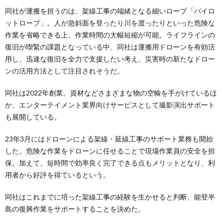
同社が運搬を担うのは、架線工事の端緒となる細いロープ「パイロ
ットロープ」。人が急斜面を登ったり川を渡ったりといった危険な
作業を省略できる上、作業時間の大幅短縮が可能。ライフラインの
復旧が喫緊の課題となっている中、同社は運搬用ドローンを有効活
用し、迅速な復旧を全力で支援したい考え。災害時の新たなドロー
ンの活用方法として注目されそうだ。
同社は2022年創業。資材などさまざまな物の空輸を手がけているほ
か、エンターテイメント業界向けサービスとして撮影演出サポート
も展開している。
23年3月にはドローンによる架線・延線工事のサポート業務も開始
した。危険な作業をドローンに任せることで現場作業員の安全を担
保。加えて、短時間で効率良く完了できる点もメリットとなり、利
用者から好評を得ているという。
同社はこれまでに培った架線工事の経験を生かせると判断、能登半
島の復興作業をサポートすることを決めた。