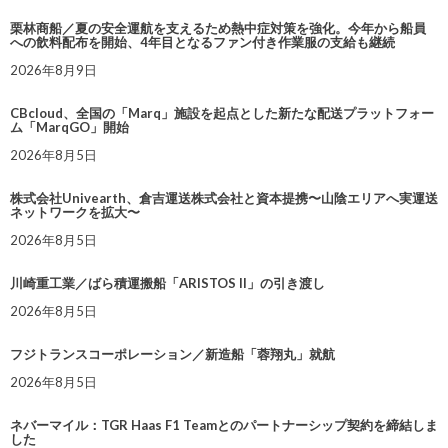
栗林商船／夏の安全運航を支えるため熱中症対策を強化。今年から船員
への飲料配布を開始、4年目となるファン付き作業服の支給も継続
2026年8月9日
CBcloud、全国の「Marq」施設を起点とした新たな配送プラットフォー
ム「MarqGO」開始
2026年8月5日
株式会社Univearth、倉吉運送株式会社と資本提携〜山陰エリアへ実運送
ネットワークを拡大〜
2026年8月5日
川崎重工業／ばら積運搬船「ARISTOS II」の引き渡し
2026年8月5日
フジトランスコーポレーション／新造船「蓉翔丸」就航
2026年8月5日
ネバーマイル：TGR Haas F1 Teamとのパートナーシップ契約を締結しま
した