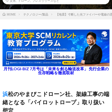
災害
,
ドローン
,
プレスリリースなど
テクノロジー/製品
【地震】寸断した光ファイバーや電線の迅
HOME
月刊LOGI-BIZ 7月号は「未来を創る輸送改革」 先行企業の
生存戦略を徹底取材
浜松のやまびこドローン社、架線工事の端
緒となる「パイロットロープ」取り扱い
想定