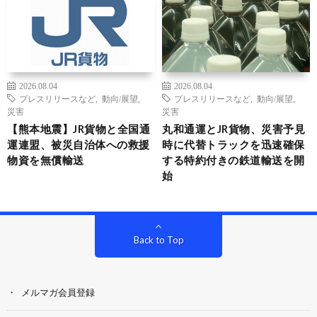
2026.08.04
2026.08.04
プレスリリースなど
,
動向/展望
,
プレスリリースなど
,
動向/展望
,
災害
災害
【熊本地震】JR貨物と全国通
丸和通運とJR貨物、災害予見
運連盟、被災自治体への救援
時に代替トラックを迅速確保
物資を無償輸送
する特約付きの鉄道輸送を開
始
Back to Top
メルマガ会員登録