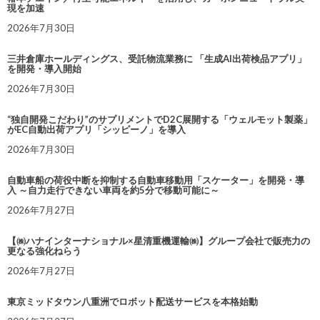
現を加速
2026年7月30日
三井倉庫ホールディングス、受託物流業務に 「生成AI出荷検品アプリ」
を開発・導入開始
2026年7月30日
“独自開発こだわり”のサプリメントでD2C展開する「ウェルモット製薬」
がEC自動出荷アプリ「シッピーノ」を導入
2026年7月30日
自動車船の荷役中断を抑制する自動車移動用「スケーター」を開発・導
入 ～自力走行できない車両を約5分で移動可能に～
2026年7月27日
【㈱ハナインターナショナル×星清重機運輸㈱】グループ会社で販売力の
更なる強化ねらう
2026年7月27日
東京ミッドタウン八重洲でロボット配送サービスを本格始動