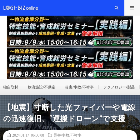
独自取材
物流施設/不動産
災害/事故/不祥事
テクノロジー/製品
【地震】寸断した光ファイバーや電線
の迅速復旧、“運搬ドローン”で支援
2024.01.17 06:00:08
災害/事故/不祥事