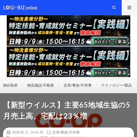
独自取材
物流施設/不動産
災害/事故/不祥事
テクノロジー/製品
【新型ウイルス】主要65地域生協の5
月売上高、宅配は23％増
2020.06.22 14:41:38
災害/事故/不祥事