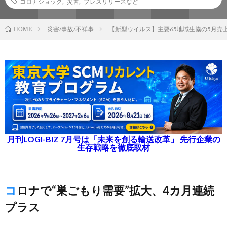
コロナショック
,
災害
,
プレスリリースなど
災害/事故/不祥事
【新型ウイルス】主要65地域生協の5月売
HOME
月刊LOGI-BIZ 7月号は「未来を創る輸送改革」 先行企業の
生存戦略を徹底取材
コロナで“巣ごもり需要”拡大、4カ月連続
プラス