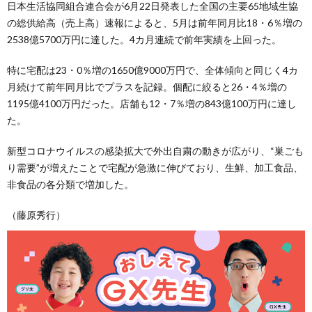
日本生活協同組合連合会が6月22日発表した全国の主要65地域生協
の総供給高（売上高）速報によると、5月は前年同月比18・6％増の
2538億5700万円に達した。4カ月連続で前年実績を上回った。
特に宅配は23・0％増の1650億9000万円で、全体傾向と同じく4カ
月続けて前年同月比でプラスを記録。個配に絞ると26・4％増の
1195億4100万円だった。店舗も12・7％増の843億100万円に達し
た。
新型コロナウイルスの感染拡大で外出自粛の動きが広がり、“巣ごも
り需要”が増えたことで宅配が急激に伸びており、生鮮、加工食品、
非食品の各分類で増加した。
（藤原秀行）