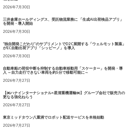
2026年7月30日
三井倉庫ホールディングス、受託物流業務に 「生成AI出荷検品アプリ」
を開発・導入開始
2026年7月30日
“独自開発こだわり”のサプリメントでD2C展開する「ウェルモット製薬」
がEC自動出荷アプリ「シッピーノ」を導入
2026年7月30日
自動車船の荷役中断を抑制する自動車移動用「スケーター」を開発・導
入 ～自力走行できない車両を約5分で移動可能に～
2026年7月27日
【㈱ハナインターナショナル×星清重機運輸㈱】グループ会社で販売力の
更なる強化ねらう
2026年7月27日
東京ミッドタウン八重洲でロボット配送サービスを本格始動
2026年7月27日