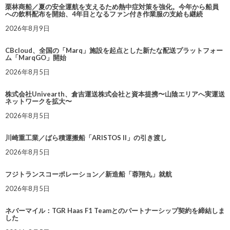
栗林商船／夏の安全運航を支えるため熱中症対策を強化。今年から船員
への飲料配布を開始、4年目となるファン付き作業服の支給も継続
2026年8月9日
CBcloud、全国の「Marq」施設を起点とした新たな配送プラットフォー
ム「MarqGO」開始
2026年8月5日
株式会社Univearth、倉吉運送株式会社と資本提携〜山陰エリアへ実運送
ネットワークを拡大〜
2026年8月5日
川崎重工業／ばら積運搬船「ARISTOS II」の引き渡し
2026年8月5日
フジトランスコーポレーション／新造船「蓉翔丸」就航
2026年8月5日
ネバーマイル：TGR Haas F1 Teamとのパートナーシップ契約を締結しま
した