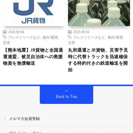
2026.08.04
2026.08.04
プレスリリースなど
,
動向/展望
,
プレスリリースなど
,
動向/展望
,
災害
災害
【熊本地震】JR貨物と全国通
丸和通運とJR貨物、災害予見
運連盟、被災自治体への救援
時に代替トラックを迅速確保
物資を無償輸送
する特約付きの鉄道輸送を開
始
Back to Top
メルマガ会員登録