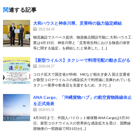
関連する記事
大和ハウスと神奈川県、災害時の協力協定締結
2022.04.16
物流施設でスペース提供、物資拠点開設可能に 大和ハウス工
業は4月15日、神奈川県と「災害発生時における物資の保管
等に関する協定」を締結したと発表した。[…]
【新型ウイルス】タクシーで料理宅配の動き広がる
2020.04.27
コロナ拡大で国交省が特例、MKなど相次ぎ参入 国土交通省
が新型コロナウイルスの感染拡大で利用減に見舞われている
タクシー業界や飲食店を支援するため、タク[…]
ANA Cargo、「沖縄貨物ハブ」の航空貨物路線休止
を正式発表
2020.03.31
4月30日まで、外国人パイロット確保難 ANA Cargoは3月30
日、新型コロナウイルスの世界的な感染拡大を受け、国際線
貨物便の一部路線で同31日か[…]