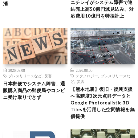
ニチレイがシステム障害で連
消
結売上高50億円減見込み、対
応費用10億円を特損計上
2026.08.08
2026.08.05
プレスリリースなど
,
災害
テクノロジー
,
プレスリリースな
ど
,
災害
日本郵便でシステム障害、通
【熊本地震】復旧・復興支援
販購入商品の郵便局やコンビ
へ高精度3次元点群データと
ニ受け取りできず
Google Photorealistic 3D
Tilesを活用した空間情報を無
償提供