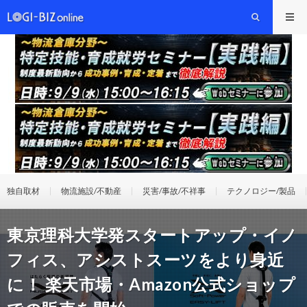
独自取材
物流施設/不動産
災害/事故/不祥事
テクノロジー/製品
東京理科大学発スタートアップ・イノ
フィス、アシストスーツをより身近
に！ 楽天市場・Amazon公式ショップ