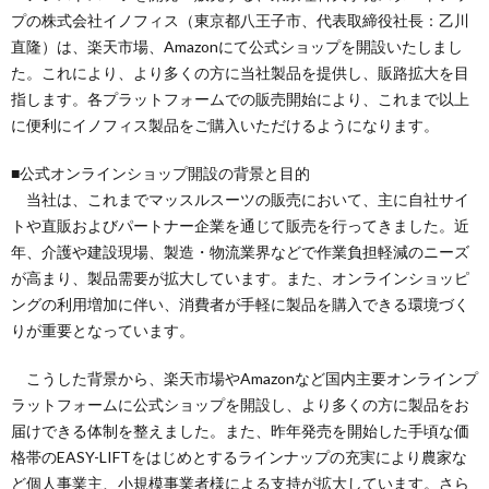
プの株式会社イノフィス（東京都八王子市、代表取締役社長：乙川
直隆）は、楽天市場、Amazonにて公式ショップを開設いたしまし
た。これにより、より多くの方に当社製品を提供し、販路拡大を目
指します。各プラットフォームでの販売開始により、これまで以上
に便利にイノフィス製品をご購入いただけるようになります。
■公式オンラインショップ開設の背景と目的
当社は、これまでマッスルスーツの販売において、主に自社サイ
トや直販およびパートナー企業を通じて販売を行ってきました。近
年、介護や建設現場、製造・物流業界などで作業負担軽減のニーズ
が高まり、製品需要が拡大しています。また、オンラインショッピ
ングの利用増加に伴い、消費者が手軽に製品を購入できる環境づく
りが重要となっています。
こうした背景から、楽天市場やAmazonなど国内主要オンラインプ
ラットフォームに公式ショップを開設し、より多くの方に製品をお
届けできる体制を整えました。また、昨年発売を開始した手頃な価
格帯のEASY-LIFTをはじめとするラインナップの充実により農家な
ど個人事業主、小規模事業者様による支持が拡大しています。さら