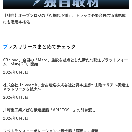
【独自】オープンロジの「AI梱包予測」、トラック必要台数の迅速把握
にも活用本格化
プレスリリースまとめてチェック
CBcloud、全国の「Marq」施設を起点とした新たな配送プラットフォー
ム「MarqGO」開始
2026年8月5日
株式会社Univearth、倉吉運送株式会社と資本提携〜山陰エリアへ実運送
ネットワークを拡大〜
2026年8月5日
川崎重工業／ばら積運搬船「ARISTOS II」の引き渡し
2026年8月5日
フジトランスコーポレーション／新造船「蓉翔丸」就航