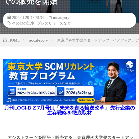
での販売を開始
2025.01.28 13:28:34
nocategory
その他の記事
,
プレスリリースなど
nocategory
東京理科大学発スタートアップ・イノフィス、アシ
HOME
月刊LOGI-BIZ 7月号は「未来を創る輸送改革」 先行企業の
生存戦略を徹底取材
アシストスーツを開発・販売する、東京理科大学発スタートアッ