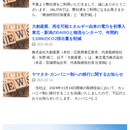
平素より弊社便をご利用いただきまして、誠にありがとうご
ざいます。 JAL/JTAでは、弊社便をご利用になるお客さまか
ら、「燃油特別付加運賃」と「航空保[…]
大創産業、再生可能エネルギー由来の電力を初導入
東北・新潟のDAISOと物流センターで、年間約
1,100tのCO2排出量を削減
2025.06.02
株式会社大創産業（本社：広島県東広島市、代表取締役社
長：矢野 靖二、以下「大創産業」）は、東北電力株式会社
（本店：宮城県仙台市、代表取締役社長 社長執[…]
ヤマタネ-カンパニー制への移行に関するお知らせ
2025.02.14
当社は、2024年11月14日開催の取締役会において、カン
パニー制に移行することを決議いたしましたので、下記のと
おりお知らせいたします。 カンパニー[…]