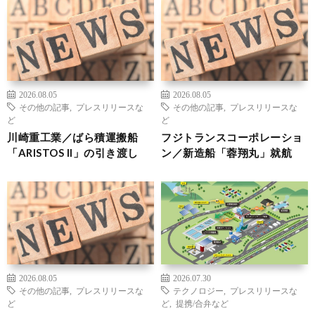
2026.08.05
2026.08.05
その他の記事
,
プレスリリースな
その他の記事
,
プレスリリースな
ど
ど
川崎重工業／ばら積運搬船
フジトランスコーポレーショ
「ARISTOS II」の引き渡し
ン／新造船「蓉翔丸」就航
2026.08.05
2026.07.30
その他の記事
,
プレスリリースな
テクノロジー
,
プレスリリースな
ど
ど
,
提携/合弁など