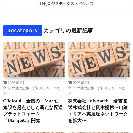
月刊ロジスティクス・ビジネス
nocategory
カテゴリの最新記事
2026.08.05
2026.08.05
その他の記事
,
プレスリリースな
その他の記事
,
プレスリリースな
ど
ど
CBcloud、全国の「Marq」
株式会社Univearth、倉吉運
施設を起点とした新たな配送
送株式会社と資本提携〜山陰
プラットフォーム
エリアへ実運送ネットワーク
「MarqGO」開始
を拡大〜