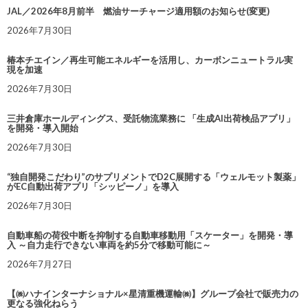
JAL／2026年8月前半 燃油サーチャージ適用額のお知らせ(変更)
2026年7月30日
椿本チエイン／再生可能エネルギーを活用し、カーボンニュートラル実
現を加速
2026年7月30日
三井倉庫ホールディングス、受託物流業務に 「生成AI出荷検品アプリ」
を開発・導入開始
2026年7月30日
“独自開発こだわり”のサプリメントでD2C展開する「ウェルモット製薬」
がEC自動出荷アプリ「シッピーノ」を導入
2026年7月30日
自動車船の荷役中断を抑制する自動車移動用「スケーター」を開発・導
入 ～自力走行できない車両を約5分で移動可能に～
2026年7月27日
【㈱ハナインターナショナル×星清重機運輸㈱】グループ会社で販売力の
更なる強化ねらう