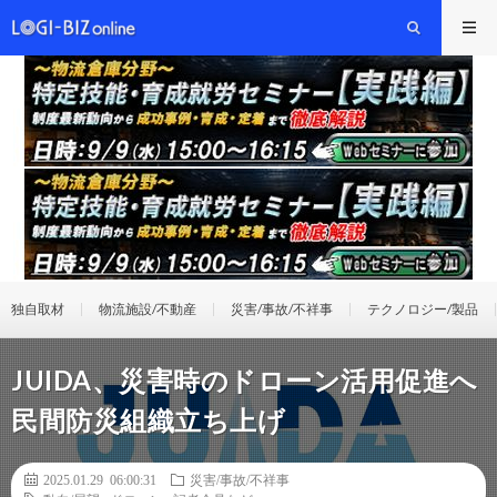
独自取材
物流施設/不動産
災害/事故/不祥事
テクノロジー/製品
JUIDA、災害時のドローン活用促進へ
民間防災組織立ち上げ
2025.01.29 06:00:31
災害/事故/不祥事