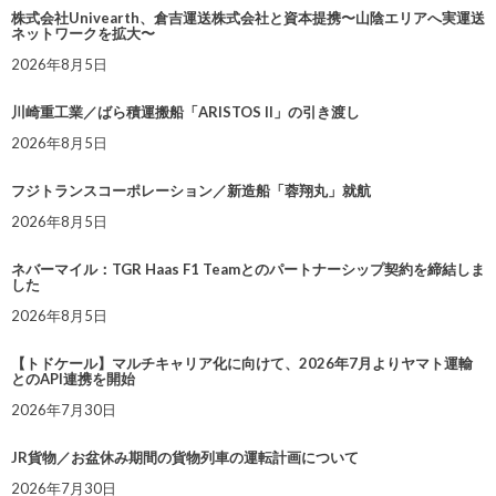
株式会社Univearth、倉吉運送株式会社と資本提携〜山陰エリアへ実運送
ネットワークを拡大〜
2026年8月5日
川崎重工業／ばら積運搬船「ARISTOS II」の引き渡し
2026年8月5日
フジトランスコーポレーション／新造船「蓉翔丸」就航
2026年8月5日
ネバーマイル：TGR Haas F1 Teamとのパートナーシップ契約を締結しま
した
2026年8月5日
【トドケール】マルチキャリア化に向けて、2026年7月よりヤマト運輸
とのAPI連携を開始
2026年7月30日
JR貨物／お盆休み期間の貨物列車の運転計画について
2026年7月30日