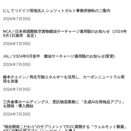
にしてつドイツ現地法人 シュツットガルト事務所移転のご案内
2026年7月30日
NCA／日本発国際航空貨物燃油サーチャージ適用額のお知らせ（2026年
8月1日適用 改定）
2026年7月30日
JAL／2026年8月前半 燃油サーチャージ適用額のお知らせ(変更)
2026年7月30日
椿本チエイン／再生可能エネルギーを活用し、カーボンニュートラル実
現を加速
2026年7月30日
三井倉庫ホールディングス、受託物流業務に 「生成AI出荷検品アプリ」
を開発・導入開始
2026年7月30日
“独自開発こだわり”のサプリメントでD2C展開する「ウェルモット製薬」
がEC自動出荷アプリ「シッピーノ」を導入