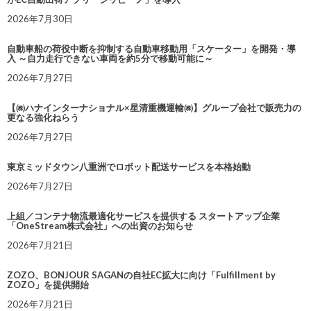
2026年7月30日
自動車船の荷役中断を抑制する自動車移動用「スケーター」を開発・導
入 ～自力走行できない車両を約5分で移動可能に～
2026年7月27日
【㈱ハナインターナショナル×星清重機運輸㈱】グループ会社で販売力の
更なる強化ねらう
2026年7月27日
東京ミッドタウン八重洲でロボット配送サービスを本格始動
2026年7月27日
上組／コンテナ物流最適化サービスを提供する スタートアップ企業
「OneStream株式会社」への出資のお知らせ
2026年7月21日
ZOZO、BONJOUR SAGANの自社EC拡大に向け「Fulfillment by
ZOZO」を提供開始
2026年7月21日