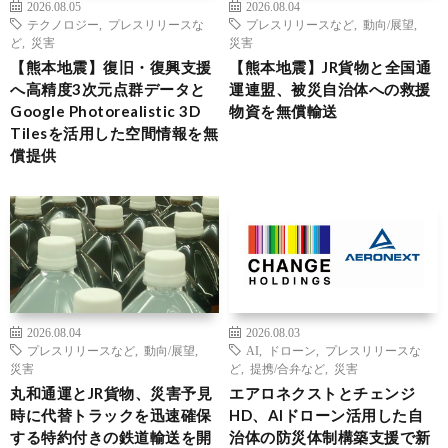
2026.08.05
2026.08.04
テクノロジー
,
プレスリリースな
プレスリリースなど
,
動向/展望
,
ど
,
災害
災害
【熊本地震】復旧・復興支援
【熊本地震】JR貨物と全国通
へ高精度3次元点群データと
運連盟、被災自治体への救援
Google Photorealistic 3D
物資を無償輸送
Tilesを活用した空間情報を無
償提供
2026.08.04
2026.08.03
プレスリリースなど
,
動向/展望
,
AI
,
ドローン
,
プレスリリースな
災害
ど
,
提携/合弁など
,
災害
丸和通運とJR貨物、災害予見
エアロネクストとチェンジ
時に代替トラックを迅速確保
HD、AIドローン活用した自
する特約付きの鉄道輸送を開
治体の防災体制構築支援で新