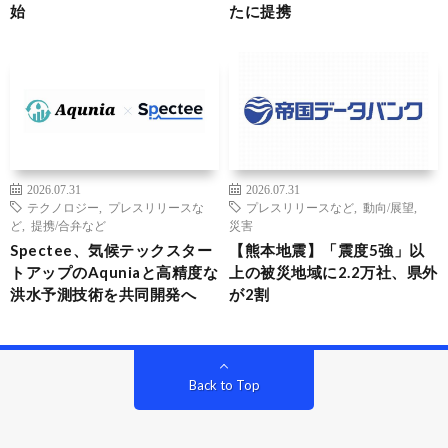
始
たに提携
2026.07.31
2026.07.31
テクノロジー
,
プレスリリースな
プレスリリースなど
,
動向/展望
,
ど
,
提携/合弁など
災害
Spectee、気候テックスター
【熊本地震】「震度5強」以
トアップのAquniaと高精度な
上の被災地域に2.2万社、県外
洪水予測技術を共同開発へ
が2割
Back to Top