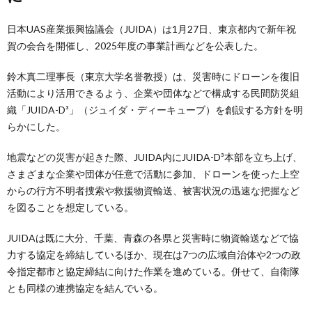
日本UAS産業振興協議会（JUIDA）は1月27日、東京都内で新年祝
賀の会合を開催し、2025年度の事業計画などを公表した。
鈴木真二理事長（東京大学名誉教授）は、災害時にドローンを復旧
活動により活用できるよう、企業や団体などで構成する民間防災組
織「JUIDA-D³」（ジュイダ・ディーキューブ）を創設する方針を明
らかにした。
地震などの災害が起きた際、JUIDA内にJUIDA-D³本部を立ち上げ、
さまざまな企業や団体が任意で活動に参加、ドローンを使った上空
からの行方不明者捜索や救援物資輸送、被害状況の迅速な把握など
を図ることを想定している。
JUIDAは既に大分、千葉、青森の各県と災害時に物資輸送などで協
力する協定を締結しているほか、現在は7つの広域自治体や2つの政
令指定都市と協定締結に向けた作業を進めている。併せて、自衛隊
とも同様の連携協定を結んでいる。