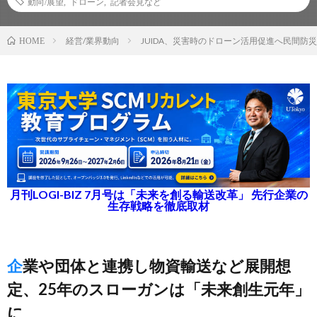
動向/展望
,
ドローン
,
記者会見など
経営/業界動向
JUIDA、災害時のドローン活用促進へ民間防
HOME
月刊LOGI-BIZ 7月号は「未来を創る輸送改革」 先行企業の
生存戦略を徹底取材
企業や団体と連携し物資輸送など展開想
定、25年のスローガンは「未来創生元年」
に