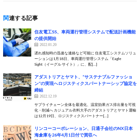
関連する記事
住友電工SS、車両運行管理システムで配送計画機能
の提供開始
2022.01.20
遅れ感知時の迅速な連絡など可能に 住友電工システムソリュ
ーションは1月18日、車両運行管理システム「Eagle
Sight（イーグル サイト）」に、配[…]
アダストリアとヤマト、“サステナブルファッショ
ン”の実現へロジスティクスパートナーシップ協定を
締結
2022.12.19
サプライチェーン全体を最適化、温室効果ガス排出量を可視
化・削減へ カジュアル衣料大手のアダストリアとヤマト運輸
は12月19日、ロジスティクスパートナー[…]
リンコーコーポレーション、日通子会社のNX日本
海倉庫を26年4月1日付で買収へ