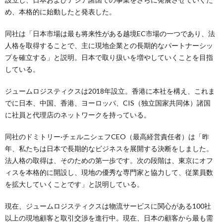
め、本格的に始動したと発表した。
同社は「日本市場は最も将来性がある越境EC市場の一つであり、法
人格を取得することで、主に現地企業との長期的なパートナーシッ
プを確立する」と説明。日本で取り扱いを増やしていくことを目指
している。
ジュームロジスティクスは2018年設立。香港に本社を構え、これま
でに日本、中国、香港、ヨーロッパ、CIS（独立国家共同体）諸国
に社員と代理店のネットワークを持っている。
同社のドミトリー·チェルニシェフCEO（最高経営責任者）は「昨
年、私たちは日本で長期的なビジネスを展開する決断をしました。
法人格の取得は、そのための第一歩です。次の段階は、東京にオフ
ィスを本格的に開設し、現地の優秀な専門家と協力して、従業員数
を拡大していくことです」と説明している。
現在、ジュームロジスティクスは物流サービスに関心がある100社
以上の現地顧客と取引交渉を進行中。現在、日本の顧客から最も需