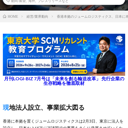
動向/展望
,
海外
,
プレスリリースなど
経営/業界動向
香港本拠のジュームロジスティクス、日本に
HOME
月刊LOGI-BIZ 7月号は「未来を創る輸送改革」 先行企業の
生存戦略を徹底取材
現地法人設立、事業拡大図る
香港に本拠を置くジュームロジスティクスは2月3日、東京に法人を
設立し、日本およびアジア諸国での事業をさらに発展させていくた