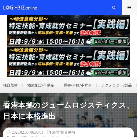
独自取材
物流施設/不動産
災害/事故/不祥事
テクノロジー/製品
香港本拠のジュームロジスティクス、
日本に本格進出
2023.02.06 06:00:01
経営/業界動向