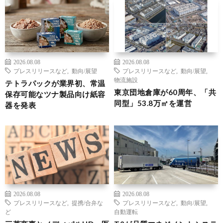
2026.08.08
2026.08.08
プレスリリースなど
,
動向/展望
プレスリリースなど
,
動向/展望
,
物流施設
テトラパックが業界初、常温
東京団地倉庫が60周年、「共
保存可能なツナ製品向け紙容
同型」53.8万㎡を運営
器を発表
2026.08.08
2026.08.08
プレスリリースなど
,
提携/合弁な
プレスリリースなど
,
動向/展望
,
ど
自動運転