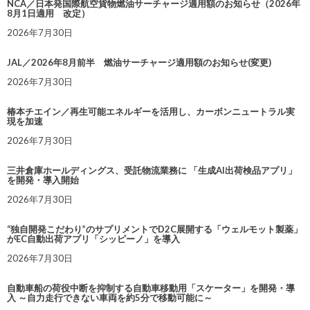
NCA／日本発国際航空貨物燃油サーチャージ適用額のお知らせ（2026年
8月1日適用 改定）
2026年7月30日
JAL／2026年8月前半 燃油サーチャージ適用額のお知らせ(変更)
2026年7月30日
椿本チエイン／再生可能エネルギーを活用し、カーボンニュートラル実
現を加速
2026年7月30日
三井倉庫ホールディングス、受託物流業務に 「生成AI出荷検品アプリ」
を開発・導入開始
2026年7月30日
“独自開発こだわり”のサプリメントでD2C展開する「ウェルモット製薬」
がEC自動出荷アプリ「シッピーノ」を導入
2026年7月30日
自動車船の荷役中断を抑制する自動車移動用「スケーター」を開発・導
入 ～自力走行できない車両を約5分で移動可能に～