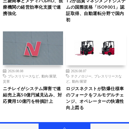
三菱商事とメディパルHD、医
T2が品質マネジメントシステ
療機関の経営効率化支援で連
ムの国際規格「ISO9001」認
携強化
証取得、自動運転分野で国内
初
2026.08.08
2026.08.07
プレスリリースなど
,
動向/展望
,
テクノロジー
,
プレスリリースな
災害
ど
,
動向/展望
ニチレイがシステム障害で連
ロジスネクストが防爆仕様車
結売上高50億円減見込み、対
のフォークをフルモデルチェ
応費用10億円を特損計上
ンジ、オペレーターの快適性
向上図る