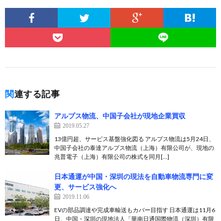
関連する記事
アルプス物流、中国子会社が現地企業買収
2019.05.27
13億円超、サービス基盤強化図る アルプス物流は5月24日、
中国子会社の泰達アルプス物流（上海）有限公司が、現地の
兆普電子（上海）有限公司の株式を同月[…]
日本通運が中国・深圳の現法を自動車物流専門に変
更、サービス強化へ
2019.11.06
EVの部品調達や完成車輸送もカバー目指す 日本通運は11月6
日、中国・深圳の現地法人「華南日通国際物流（深圳）有限