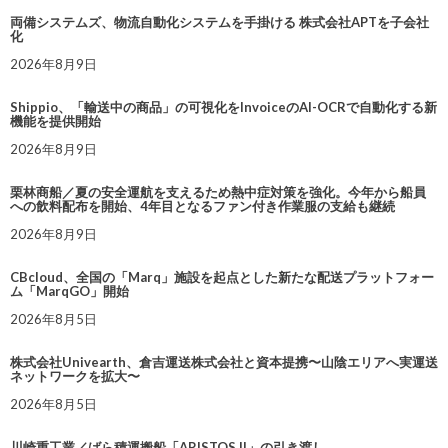
両備システムズ、物流自動化システムを手掛ける 株式会社APTを子会社
化
2026年8月9日
Shippio、「輸送中の商品」の可視化をInvoiceのAI-OCRで自動化する新
機能を提供開始
2026年8月9日
栗林商船／夏の安全運航を支えるため熱中症対策を強化。今年から船員
への飲料配布を開始、4年目となるファン付き作業服の支給も継続
2026年8月9日
CBcloud、全国の「Marq」施設を起点とした新たな配送プラットフォー
ム「MarqGO」開始
2026年8月5日
株式会社Univearth、倉吉運送株式会社と資本提携〜山陰エリアへ実運送
ネットワークを拡大〜
2026年8月5日
川崎重工業／ばら積運搬船「ARISTOS II」の引き渡し