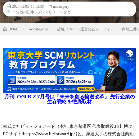
2025.02.05 15:53:36
nocategory
その他の記事
,
プレスリリースなど
nocategory
越境ECサイト運営のビィ・フォアード 商船三井
HOME
月刊LOGI-BIZ 7月号は「未来を創る輸送改革」 先行企業の
生存戦略を徹底取材
株式会社ビィ・フォアード（本社:東京都港区 代表取締役:山川博功
ECサイト:https://www.beforward.jp/ )と、海運大手の株式会社商船