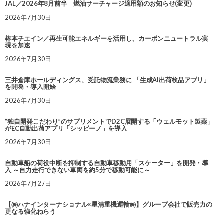
JAL／2026年8月前半 燃油サーチャージ適用額のお知らせ(変更)
2026年7月30日
椿本チエイン／再生可能エネルギーを活用し、カーボンニュートラル実
現を加速
2026年7月30日
三井倉庫ホールディングス、受託物流業務に 「生成AI出荷検品アプリ」
を開発・導入開始
2026年7月30日
“独自開発こだわり”のサプリメントでD2C展開する「ウェルモット製薬」
がEC自動出荷アプリ「シッピーノ」を導入
2026年7月30日
自動車船の荷役中断を抑制する自動車移動用「スケーター」を開発・導
入 ～自力走行できない車両を約5分で移動可能に～
2026年7月27日
【㈱ハナインターナショナル×星清重機運輸㈱】グループ会社で販売力の
更なる強化ねらう