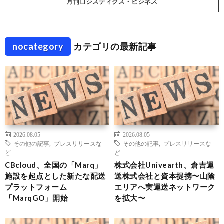
月刊ロジスティクス・ビジネス
nocategory
カテゴリの最新記事
2026.08.05
2026.08.05
その他の記事
,
プレスリリースな
その他の記事
,
プレスリリースな
ど
ど
CBcloud、全国の「Marq」
株式会社Univearth、倉吉運
施設を起点とした新たな配送
送株式会社と資本提携〜山陰
プラットフォーム
エリアへ実運送ネットワーク
「MarqGO」開始
を拡大〜