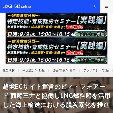
独自取材
物流施設/不動産
災害/事故/不祥事
テクノロジー/製品
越境ECサイト運営のビィ・フォアー
ド 商船三井と協働しLNG燃料船を活用
した海上輸送における脱炭素化を推進