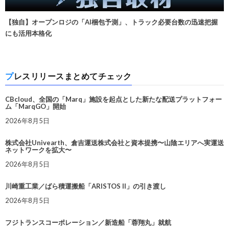
【独自】オープンロジの「AI梱包予測」、トラック必要台数の迅速把握
にも活用本格化
プレスリリースまとめてチェック
CBcloud、全国の「Marq」施設を起点とした新たな配送プラットフォー
ム「MarqGO」開始
2026年8月5日
株式会社Univearth、倉吉運送株式会社と資本提携〜山陰エリアへ実運送
ネットワークを拡大〜
2026年8月5日
川崎重工業／ばら積運搬船「ARISTOS II」の引き渡し
2026年8月5日
フジトランスコーポレーション／新造船「蓉翔丸」就航