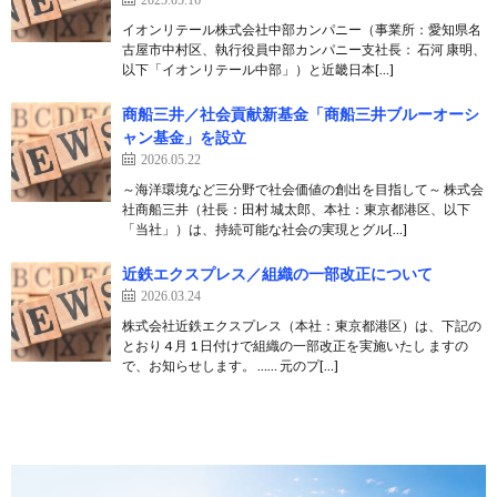
イオンリテール株式会社中部カンパニー（事業所：愛知県名
古屋市中村区、執行役員中部カンパニー支社長： 石河 康明、
以下「イオンリテール中部」）と近畿日本[…]
商船三井／社会貢献新基金「商船三井ブルーオーシ
ャン基金」を設立
2026.05.22
～海洋環境など三分野で社会価値の創出を目指して～ 株式会
社商船三井（社長：田村 城太郎、本社：東京都港区、以下
「当社」）は、持続可能な社会の実現とグル[…]
近鉄エクスプレス／組織の一部改正について
2026.03.24
株式会社近鉄エクスプレス（本社：東京都港区）は、下記の
とおり 4 月 1 日付けで組織の一部改正を実施いたし ますの
で、お知らせします。 …… 元のプ[…]