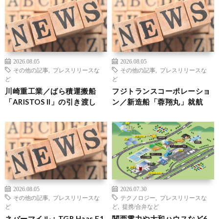
2026.08.05
2026.08.05
その他の記事
,
プレスリリースな
その他の記事
,
プレスリリースな
ど
ど
川崎重工業／ばら積運搬船
フジトランスコーポレーショ
「ARISTOS II」の引き渡し
ン／新造船「蓉翔丸」就航
2026.08.05
2026.07.30
その他の記事
,
プレスリリースな
テクノロジー
,
プレスリリースな
ど
ど
,
提携/合弁など
ネバーマイル：TGR Haas F1
関西電力や大和ハウスなど6