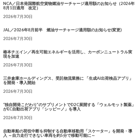
NCA／日本発国際航空貨物燃油サーチャージ適用額のお知らせ（2026年
8月1日適用 改定）
2026年7月30日
JAL／2026年8月前半 燃油サーチャージ適用額のお知らせ(変更)
2026年7月30日
椿本チエイン／再生可能エネルギーを活用し、カーボンニュートラル実
現を加速
2026年7月30日
三井倉庫ホールディングス、受託物流業務に 「生成AI出荷検品アプリ」
を開発・導入開始
2026年7月30日
“独自開発こだわり”のサプリメントでD2C展開する「ウェルモット製薬」
がEC自動出荷アプリ「シッピーノ」を導入
2026年7月30日
自動車船の荷役中断を抑制する自動車移動用「スケーター」を開発・導
入 ～自力走行できない車両を約5分で移動可能に～