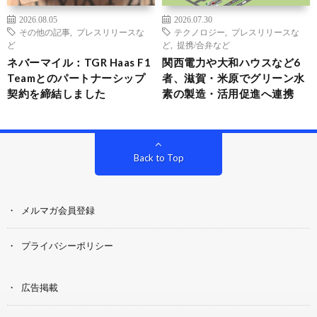
2026.08.05
2026.07.30
その他の記事
,
プレスリリースな
テクノロジー
,
プレスリリースな
ど
ど
,
提携/合弁など
ネバーマイル：TGR Haas F1
関西電力や大和ハウスなど6
Teamとのパートナーシップ
者、滋賀・米原でグリーン水
契約を締結しました
素の製造・活用促進へ連携
Back to Top
メルマガ会員登録
プライバシーポリシー
広告掲載