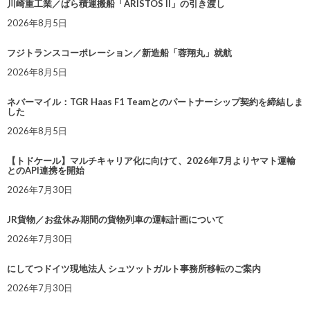
川崎重工業／ばら積運搬船「ARISTOS II」の引き渡し
2026年8月5日
フジトランスコーポレーション／新造船「蓉翔丸」就航
2026年8月5日
ネバーマイル：TGR Haas F1 Teamとのパートナーシップ契約を締結しま
した
2026年8月5日
【トドケール】マルチキャリア化に向けて、2026年7月よりヤマト運輸
とのAPI連携を開始
2026年7月30日
JR貨物／お盆休み期間の貨物列車の運転計画について
2026年7月30日
にしてつドイツ現地法人 シュツットガルト事務所移転のご案内
2026年7月30日