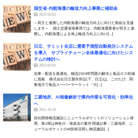
国交省-内航海運の輸送力向上事業に補助金
2025.03.03
～荷主と連携した内航海運の輸送力向上に向けた取組を支援
します～ 国土交通省海事局では、内航海運業者が荷主と連
携し、内航海運による海上輸送力向上に向け[…]
日立、サミット全店に需要予測型自動発注システム
を導入 サプライチェーン全体最適化に向けたシス
テムの検討へ
2025.03.03
在庫・配送を最適化、物流2024年問題の解決と食品ロス削減
に貢献 株式会社日立製作所(以下、日立)は、このたび、関
東地方で食品スーパーマーケット「サ[…]
三菱地所、AI画像解析で庫内作業を可視化・効率化
へ
2021.10.28
自社開発物流施設にニューラルポケットのソリューション採
用、第1弾は神奈川・海老名の案件 関連記事：三菱地所、ニ
ューラルポケットのAI技術活用し物流施設[…]