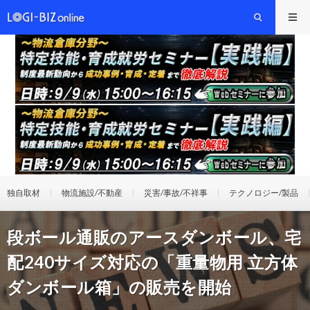
独自取材
物流施設/不動産
災害/事故/不祥事
テクノロジー/製品
段ボール通販のアースダンボール、宅
配240サイズ対応の「重量物用 立方体
ダンボール箱」の販売を開始