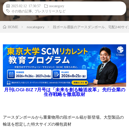
2025.02.12 17:30:57
nocategory
その他の記事
,
プレスリリースなど
nocategory
段ボール通販のアースダンボール、宅配240サ
HOME
月刊LOGI-BIZ 7月号は「未来を創る輸送改革」 先行企業の
生存戦略を徹底取材
アースダンボールから重量物用の段ボール箱が新登場。大型製品の
輸送を想定した特大サイズの梱包資材