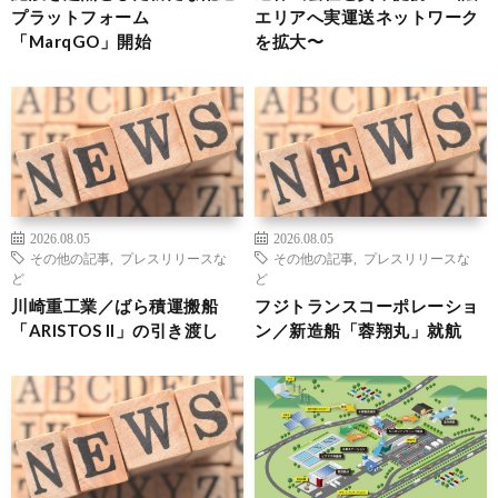
プラットフォーム
エリアへ実運送ネットワーク
「MarqGO」開始
を拡大〜
2026.08.05
2026.08.05
その他の記事
,
プレスリリースな
その他の記事
,
プレスリリースな
ど
ど
川崎重工業／ばら積運搬船
フジトランスコーポレーショ
「ARISTOS II」の引き渡し
ン／新造船「蓉翔丸」就航