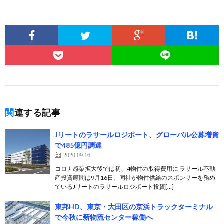
関連する記事
Jリートのラサールロジポート、グローバル公募増資
で485億円調達
2020.09.16
コロナ感染拡大後では初、4物件の取得費用に ラサール不動
産投資顧問は9月16日、同社が物件供給のスポンサーを務め
ているJリートのラサールロジポート投資[…]
東邦HD、東京・大田区の京浜トラックターミナル
で今秋に新物流センター稼働へ