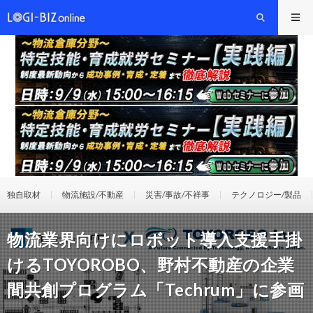
独自取材
物流施設/不動産
災害/事故/不祥事
テクノロジー/製品
物流業界向けにロボット導入支援手掛
けるTOYOROBO、野村不動産の企業
間共創プログラム「Techrum」に参画