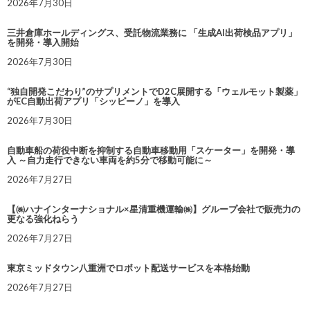
2026年7月30日
三井倉庫ホールディングス、受託物流業務に 「生成AI出荷検品アプリ」
を開発・導入開始
2026年7月30日
“独自開発こだわり”のサプリメントでD2C展開する「ウェルモット製薬」
がEC自動出荷アプリ「シッピーノ」を導入
2026年7月30日
自動車船の荷役中断を抑制する自動車移動用「スケーター」を開発・導
入 ～自力走行できない車両を約5分で移動可能に～
2026年7月27日
【㈱ハナインターナショナル×星清重機運輸㈱】グループ会社で販売力の
更なる強化ねらう
2026年7月27日
東京ミッドタウン八重洲でロボット配送サービスを本格始動
2026年7月27日