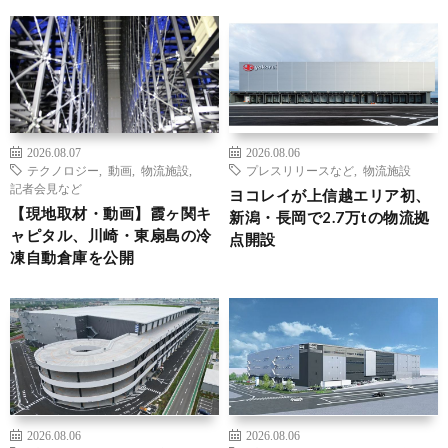
2026.08.07
2026.08.06
テクノロジー
,
動画
,
物流施設
,
プレスリリースなど
,
物流施設
記者会見など
ヨコレイが上信越エリア初、
【現地取材・動画】霞ヶ関キ
新潟・長岡で2.7万tの物流拠
ャピタル、川崎・東扇島の冷
点開設
凍自動倉庫を公開
2026.08.06
2026.08.06