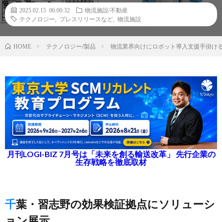
2025.02.15 06:00:32
物流施設/不動産
テクノロジー
,
プレスリリースなど
,
物流施設
テクノロジー/製品
物流業界向けにロボット導入支援手掛けるT
HOME
月刊LOGI-BIZ 7月号は「未来を創る輸送改革」 先行企業の
生存戦略を徹底取材
千葉・習志野の効果検証拠点にソリューシ
ョン展示