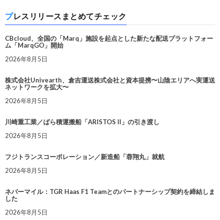
プレスリリースまとめてチェック
CBcloud、全国の「Marq」施設を起点とした新たな配送プラットフォー
ム「MarqGO」開始
2026年8月5日
株式会社Univearth、倉吉運送株式会社と資本提携〜山陰エリアへ実運送
ネットワークを拡大〜
2026年8月5日
川崎重工業／ばら積運搬船「ARISTOS II」の引き渡し
2026年8月5日
フジトランスコーポレーション／新造船「蓉翔丸」就航
2026年8月5日
ネバーマイル：TGR Haas F1 Teamとのパートナーシップ契約を締結しま
した
2026年8月5日